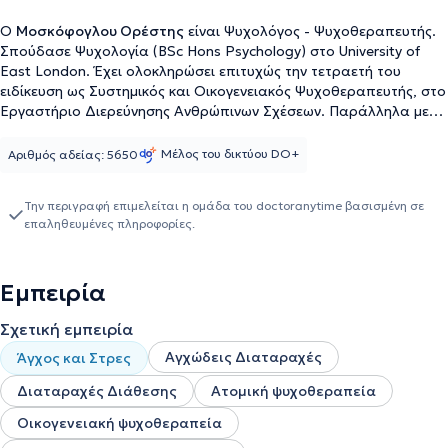
Ο
Μοσκόφογλου Ορέστης
είναι Ψυχολόγος - Ψυχοθεραπευτής.
Σπούδασε Ψυχολογία (BSc Hons Psychology) στο University of
East London. Έχει ολοκληρώσει επιτυχώς την τετραετή του
ειδίκευση ως Συστημικός και Οικογενειακός Ψυχοθεραπευτής, στο
Εργαστήριο Διερεύνησης Ανθρώπινων Σχέσεων. Παράλληλα με
τις σπουδές του ολοκλήρωσε το πρόγραμμα εξειδίκευσης στην
Παιδοψυχολογία και Παιδοψυχιατρική στο Πανεπιστήμιο Αιγαίου.
Μέλος του δικτύου DO+
Αριθμός αδείας: 5650
Στη συνέχεια, ειδικεύτηκε στο Οικογενειακό Δίκαιο για
Κοινωνικούς Επιστήμονες, επίσης στο Πανεπιστήμιο Αιγαίου, και
Την περιγραφή επιμελείται η ομάδα του doctoranytime βασισμένη σε
ακολούθως στην Ανθρώπινη Σεξουαλικότητα στο Εθνικό και
επαληθευμένες πληροφορίες.
Καποδιστριακό Πανεπιστήμιο Αθηνών. Στα πλαίσια της
ειδίκευσής του έχει πραγματοποιήσει πρακτική άσκηση σε
ιδιωτικούς και δημόσιους φορείς, όπως στην κοινωνική υπηρεσία
Εμπειρία
του Δήμου Αγίου Δημητρίου. Συνεργάζεται με Κέντρα Ξένων
Γλωσσών και Φροντιστήρια, διενεργώντας σεμινάρια
Σχετική εμπειρία
ψυχοεκπαίδευσης σε γονείς και εβήβους. Ακόμη είναι δόκιμο
μέλος της Ελληνικής Εταιρείας Συμβουλευτικής και του
Αγχώδεις Διαταραχές
Άγχος και Στρες
Βρετανικού Συλλόγου Ψυχολόγων, με τίτλο MBPSs.
Διαταραχές Διάθεσης
Ατομική ψυχοθεραπεία
Οικογενειακή ψυχοθεραπεία