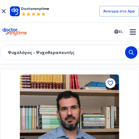
Doctoranytime
Άνοιγμα στο App
doctoranytime
EL
Ψυχολόγος - Ψυχοθεραπευτής