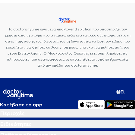
Το doctoranytime είναι ένα end-to-end solution που υποστηρίζει τον
χρήστη από τη στιγμή που αντιμετωπίζει ένα ιατρικό σύμπτωμα μέχρι τη
στιγμή της λύσης του, δίνοντας του τη δυνατότητα να βρεί τον ειδικό που
χρειάζεται, να ζητήσει καθοδήγηση μέσω chat και να μιλήσει μαζί του
μέσω βιντεοκλήσης. Ο Μοσκοφογλου Ορεστης έχει συμπληρώσει τις
πληροφορίες που αναγράφονται, οι οποίες τίθενται υπό επεξεργασία
από την ομάδα του doctoranytime.
EL
Κατέβασε το app
Περιοχές
Ειδικότητες
Παθήσεις/Υπηρεσίες