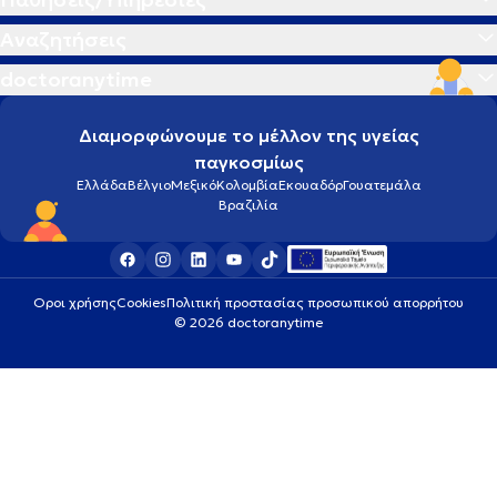
Αναζητήσεις
doctoranytime
Διαμορφώνουμε το μέλλον της υγείας
παγκοσμίως
Ελλάδα
Βέλγιο
Μεξικό
Κολομβία
Εκουαδόρ
Γουατεμάλα
Βραζιλία
Οροι χρήσης
Cookies
Πολιτική προστασίας προσωπικού απορρήτου
© 2026 doctoranytime