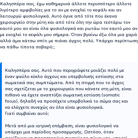
Καλησπέρα σας, έχω καθημερινά άλλοτε περισσότερο άλλοτε
λιγότερο αμφιβολίες για το αν με ενοχλεί το κεφάλι και αν
λειτουργώ φυσιολογικά. Αυτό έγινε από τότε που έκανα
χειρουργείο στην μύτη και από τότε όλη την ώρα τεστάρω τον
εαυτό μου αν είναι όλα φυσιολογικά και ρωτάω τον εαυτό μου αν
με ενοχλεί το κεφάλι μου σήμερα. Όταν βγαίνω έξω όλα μια χαρά
αλλά άμα κάτσω σπίτι με πιάνει άγχος πολύ. Υπάρχει περίπτωση
να πάθω τίποτα σοβαρό;;
Καλησπέρα σας. Αυτό που περιγράφετε μοιάζει πολύ με
έναν φαύλο κύκλο άγχους και υπερβολικής εστίασης στα
σωματικά σας συμπτώματα. Από τη στιγμή που το άγχος
σας σχετίζεται με το χειρουργείο που κάνατε στη μύτη, είναι
πιθανό να έχετε αναπτύξει σωματική εστίαση (somatic
focus), δηλαδή να προσέχετε υπερβολικά το σώμα σας και
να ελέγχετε συνεχώς αν όλα είναι φυσιολογικά.
Γιατί συμβαίνει αυτό;
Μετά από μια ιατρική επέμβαση, είναι φυσιολογικό να
υπάρχει μια περίοδος προσαρμογής. Ωστόσο, όταν
αρχίζουμε να παρατηρούμε συνεχώς το σώμα μας, μπορεί