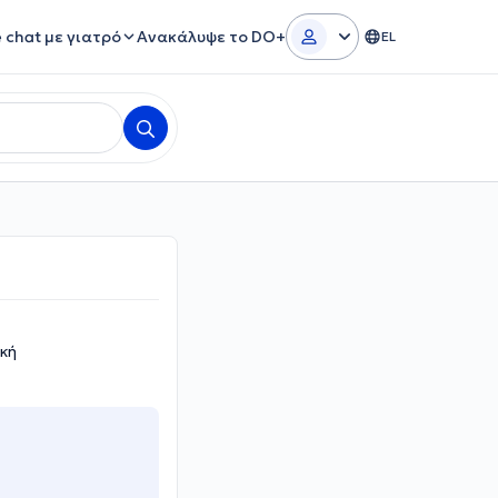
e chat με γιατρό
Ανακάλυψε το DO+
EL
ική