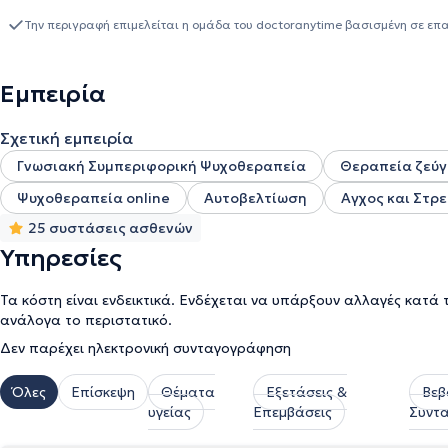
δυσλειτουργικά μοτίβα σκέψης και συμπεριφοράς. Ως Ψυχολόγος 
αναζητούν καθοδήγηση και ενδυνάμωση σε δύσκολες φάσεις της ζ
Την περιγραφή επιμελείται η ομάδα του doctoranytime βασισμένη σε επ
ασφάλειας, όπου οι θεραπευόμενοι μπορούν να εκφράσουν τις σ
νέους τρόπους διαχείρισης των προκλήσεων. Εξειδικεύεται στη δι
απώλεια, κατάθλιψη, στις διαπροσωπικές σχέσεις και επικοινων
Εμπειρία
θεραπεία ζεύγους (Couple Therapy), αλλά και στον επαγγελματι
μοναδικότητα κάθε ανθρώπου, στόχος της είναι να σας υποστηρίξ
Σχετική εμπειρία
δεξιότητές σας και να πετύχετε μεγαλύτερη ισορροπία και ποιότ
Γνωσιακή Συμπεριφορική Ψυχοθεραπεία
Θεραπεία ζεύγ
Ψυχοθεραπεία online
Αυτοβελτίωση
Αγχος και Στρε
25 συστάσεις ασθενών
Υπηρεσίες
Τα κόστη είναι ενδεικτικά. Ενδέχεται να υπάρξουν αλλαγές κατά 
ανάλογα το περιστατικό.
Δεν παρέχει ηλεκτρονική συνταγογράφηση
Όλες
Επίσκεψη
Θέματα
Εξετάσεις &
Βεβ
υγείας
Επεμβάσεις
Συντ