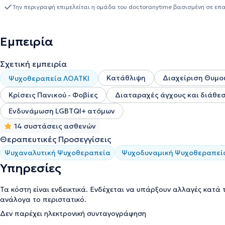
Ψυχοκοινωνική Υποστήριξη Παιδιών και Ενηλίκων). Η επαγγελματι
Την περιγραφή επιμελείται η ομάδα του doctoranytime βασισμένη σε επ
απασχολήθηκε σε δομές ψυχικής υγείας, παρέχοντας ψυχολογική σ
κοινωνικά ομάδες, καθώς και σε παιδιά και εφήβους. Από το 201
παρέχοντας ψυχολογική υποστήριξη σε ευάλωτες ομάδες του προ
Εμπειρία
Υγείας Ηρακλείου, προσφέροντας υπηρεσίες ψυχοθεραπείας σε ενή
στο οποίο προσφέρει εξατομικευμένες υπηρεσίες ψυχοθεραπείας 
Σχετική εμπειρία
Κατάθλιψη
Διαχείριση Θυμο
Ψυχοθεραπεία ΛΟΑΤΚΙ
Κρίσεις Πανικού - Φοβίες
Διαταραχές άγχους και διάθε
Ενδυνάμωση LGBTQI+ ατόμων
14 συστάσεις ασθενών
Θεραπευτικές Προσεγγίσεις
Ψυχαναλυτική Ψυχοθεραπεία
Ψυχοδυναμική Ψυχοθεραπεί
Υπηρεσίες
Τα κόστη είναι ενδεικτικά. Ενδέχεται να υπάρξουν αλλαγές κατά 
ανάλογα το περιστατικό.
Δεν παρέχει ηλεκτρονική συνταγογράφηση