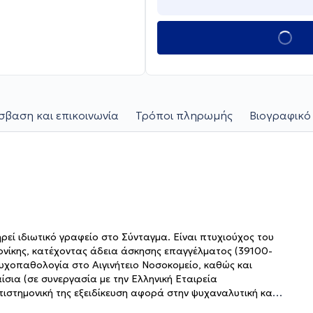
βαση και επικοινωνία
Τρόποι πληρωμής
Βιογραφικό
εί ιδιωτικό γραφείο στο Σύνταγμα. Είναι πτυχιούχος του
νίκης, κατέχοντας άδεια άσκησης επαγγέλματος (39100-
Ψυχοπαθολογία στο Αιγινήτειο Νοσοκομείο, καθώς και
σια (σε συνεργασία με την Ελληνική Εταιρεία
τημονική της εξειδίκευση αφορά στην ψυχαναλυτική και
 Κέντρο ΔΙ.ΚΕ.Ψ.Υ. (Διεπιστημονική & Ερευνητική