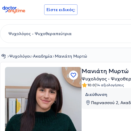
doctoranytime
Είστε ειδικός;
Ψυχολόγοι
Ακαδημία
Μανιάτη Μυρτώ
Μανιάτη Μυρτώ
Ψυχολόγος - Ψυχοθε
|
10.0
14 αξιολογήσεις
Διεύθυνση
Παρνασσού 2, Ακαδη