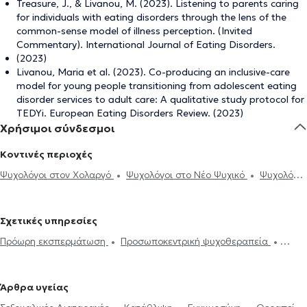
Treasure, J., & Livanou, M. (2023). Listening to parents caring
for individuals with eating disorders through the lens of the
common-sense model of illness perception. (Invited
Commentary). International Journal of Eating Disorders.
(2023)
Livanou, Maria et al. (2023). Co-producing an inclusive-care
model for young people transitioning from adolescent eating
disorder services to adult care: A qualitative study protocol for
TEDYi. European Eating Disorders Review. (2023)
Χρήσιμοι σύνδεσμοι
Κοντινές περιοχές
Ψυχολόγοι στον Χολαργό
Ψυχολόγοι στο Νέο Ψυχικό
Ψυχολόγοι
στο Χαλάνδρι
Ψυχολόγοι στο Ψυχικό
Ψυχολόγοι στον Ερυθρό
Σταυρό
Ψυχολόγοι στο Νέο Ηράκλειο
Ψυχολόγοι στην
Σχετικές υπηρεσίες
Πανόρμου
Ψυχολόγοι στους Αμπελόκηπους
Ψυχολόγοι στην
Πρόωρη εκσπερμάτωση
Προσωποκεντρική ψυχοθεραπεία
Αγία Παρασκευή
Ψυχολόγοι στου Ζωγράφου
Ψυχολόγοι στη
Συνθετική ψυχοθεραπεία
Τριχοτιλλομανία
Ψυχοδυναμική
Νέα φιλοθέη
Ψυχολόγοι στην Αθήνα
Ψυχολόγοι στου Γουδή
ψυχοθεραπεία
Συμβουλευτική εφήβων
Συμβουλευτική γονέων
Ψυχολόγοι στην Κω
Ψυχολόγοι στα Ιλίσια
Ψυχολόγοι στο
Άρθρα υγείας
και παιδιών
Ομαδική ψυχοθεραπεία
Κατάθλιψη
Νοητική
Γαλάτσι
Ψυχολόγοι στην Πλατεία Μαβίλη
Ψυχολόγοι στο