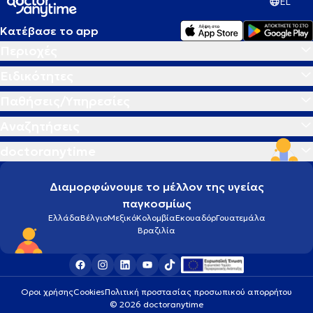
EL
Κατέβασε το app
Περιοχές
Ειδικότητες
Παθήσεις/Υπηρεσίες
Αναζητήσεις
doctoranytime
Διαμορφώνουμε το μέλλον της υγείας
παγκοσμίως
Ελλάδα
Βέλγιο
Μεξικό
Κολομβία
Εκουαδόρ
Γουατεμάλα
Βραζιλία
Οροι χρήσης
Cookies
Πολιτική προστασίας προσωπικού απορρήτου
© 2026 doctoranytime