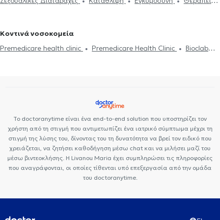
Σεξουαλικές Διαταραχές
Κατάθλιψη
Εγκυμοσύνη
Θεραπεία
ενδυνάμωση
Συμβουλευτική φροντιστών ατόμων με άνοια
Life
Μαρούσι
Ψυχολόγοι στου Γκύζη
Ψυχολόγοι στο Πολύγωνο
ζεύγους
Life coaching
Ψυχοθεραπεία Online
Ψυχογενής
coaching
Υπνοθεραπεία
Σεξουαλικές Διαταραχές
Βουλιμία - Ψυχογενής Ανορεξία
Αυτισμός
Εθισμός στο
Ψυχογενής Βουλιμία - Ψυχογενής Ανορεξία
Διαχείριση πένθους
Κοντινά νοσοκομεία
διαδίκτυο
ΔΕΠΥ
Κρίση πανικού
Δίαιτα και διατροφή
Τεστ προσωπικότητας
Τόνωση αυτοεκτίμησης
Άγχος και Στρες
Premedicare health clinic
Premedicare Health Clinic
Bioclab
Εθισμός
Τεστ επαγγελματικού προσανατολισμού
Κρίση πανικού
Ιδιωτικά Πολυιατρεία
Center NT-CardioMetabolics
Ιάζω
Το doctoranytime είναι ένα end-to-end solution που υποστηρίζει τον
χρήστη από τη στιγμή που αντιμετωπίζει ένα ιατρικό σύμπτωμα μέχρι τη
στιγμή της λύσης του, δίνοντας του τη δυνατότητα να βρεί τον ειδικό που
χρειάζεται, να ζητήσει καθοδήγηση μέσω chat και να μιλήσει μαζί του
μέσω βιντεοκλήσης. Η Livanou Maria έχει συμπληρώσει τις πληροφορίες
που αναγράφονται, οι οποίες τίθενται υπό επεξεργασία από την ομάδα
του doctoranytime.