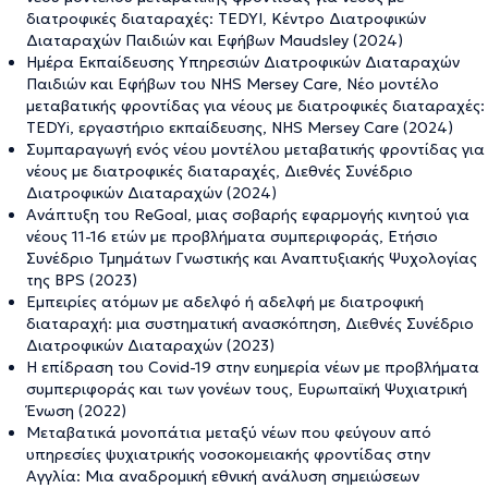
διατροφικές διαταραχές: TEDYI, Κέντρο Διατροφικών
Διαταραχών Παιδιών και Εφήβων Maudsley (2024)
Ημέρα Εκπαίδευσης Υπηρεσιών Διατροφικών Διαταραχών
Παιδιών και Εφήβων του NHS Mersey Care, Νέο μοντέλο
μεταβατικής φροντίδας για νέους με διατροφικές διαταραχές:
TEDYi, εργαστήριο εκπαίδευσης, NHS Mersey Care (2024)
Συμπαραγωγή ενός νέου μοντέλου μεταβατικής φροντίδας για
νέους με διατροφικές διαταραχές, Διεθνές Συνέδριο
Διατροφικών Διαταραχών (2024)
Ανάπτυξη του ReGoal, μιας σοβαρής εφαρμογής κινητού για
νέους 11-16 ετών με προβλήματα συμπεριφοράς, Ετήσιο
Συνέδριο Τμημάτων Γνωστικής και Αναπτυξιακής Ψυχολογίας
της BPS (2023)
Εμπειρίες ατόμων με αδελφό ή αδελφή με διατροφική
διαταραχή: μια συστηματική ανασκόπηση, Διεθνές Συνέδριο
Διατροφικών Διαταραχών (2023)
Η επίδραση του Covid-19 στην ευημερία νέων με προβλήματα
συμπεριφοράς και των γονέων τους, Ευρωπαϊκή Ψυχιατρική
Ένωση (2022)
Μεταβατικά μονοπάτια μεταξύ νέων που φεύγουν από
υπηρεσίες ψυχιατρικής νοσοκομειακής φροντίδας στην
Αγγλία: Μια αναδρομική εθνική ανάλυση σημειώσεων