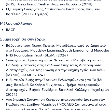
(NHS), Anna Freud Centre, Ηνωμένο Βασίλειο (2018)
Εξωτερική Συνεργάτης, St Andrew's Healthcare, Ηνωμένο
Βασίλειο (2022 - Σήμερα)
Μέλος συλλόγων
BACP
Συμμετοχή σε συνέδρια
Βάζοντας τους Νέους Πρώτα: Μεταβάσεις από το Δημοτικό
στο Γυμνάσιο, Maudsley Learning,South London and Maudsley
NHS Foundation Trust (SLaM) (2024)
Συνεργατικά Εργαστήρια με Νέους στην Μετάβαση από τις
Παιδοψυχιατρικές στις Ενηλίκων Υπηρεσίες Διατροφικών
Διαταραχών, Διεθνής Ένωση για την Ψυχική Υγεία των Νέων
(IAYMH), IAYMH (2024)
Η Εμπειρία Ζωής στην Έρευνα: Ενδυναμώνοντας το Ταξίδι
μας, Βασιλικό Κολλέγιο Ψυχιάτρων, Τμήμα Διατροφικών
Διαταραχών, Ετήσιο Συνέδριο, Βασιλικό Κολλέγιο Ψυχιάτρων
(2024)
Ακαδημαϊκή Συνάντηση Κέντρου Διατροφικών Διαταραχών
Παιδιών και Εφήβων Maudsley (MCCAED Συ-παραγωγή ενός
νέου μοντέλου μεταβατικής φροντίδας για νέους με