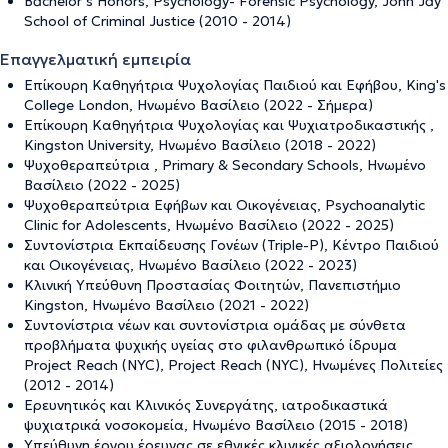
Bachelor’s Honors, Psychology- Forensic Psychology, John Jay
School of Criminal Justice (2010 - 2014)
Επαγγελματική εμπειρία
Επίκουρη Καθηγήτρια Ψυχολογίας Παιδιού και Εφήβου, King's
College London, Ηνωμένο Βασίλειο (2022 - Σήμερα)
Επίκουρη Καθηγήτρια Ψυχολογίας και Ψυχιατροδικαστικής ,
Kingston University, Ηνωμένο Βασίλειο (2018 - 2022)
Ψυχοθεραπεύτρια , Primary & Secondary Schools, Ηνωμένο
Βασίλειο (2022 - 2025)
Ψυχοθεραπεύτρια Εφήβων και Οικογένειας, Psychoanalytic
Clinic for Adolescents, Ηνωμένο Βασίλειο (2022 - 2025)
Συντονίστρια Εκπαίδευσης Γονέων (Triple-P), Κέντρο Παιδιού
και Οικογένειας, Ηνωμένο Βασίλειο (2022 - 2023)
Κλινική Υπεύθυνη Προστασίας Φοιτητών, Πανεπιστήμιο
Kingston, Ηνωμένο Βασίλειο (2021 - 2022)
Συντονίστρια νέων και συντονίστρια ομάδας με σύνθετα
προβλήματα ψυχικής υγείας στο φιλανθρωπικό ίδρυμα
Project Reach (NYC), Project Reach (NYC), Ηνωμένες Πολιτείες
(2012 - 2014)
Ερευνητικός και Κλινικός Συνεργάτης, ιατροδικαστικά
ψυχιατρικά νοσοκομεία, Ηνωμένο Βασίλειο (2015 - 2018)
Υπεύθυνη έργου έρευνας σε εθνικές κλινικές αξιολογήσεις