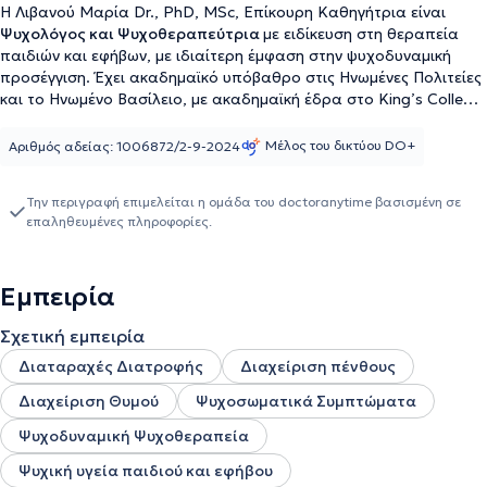
Η Λιβανού Μαρία Dr., PhD, MSc, Επίκουρη Καθηγήτρια είναι
Ψυχολόγος και Ψυχοθεραπεύτρια
με ειδίκευση στη θεραπεία
παιδιών και εφήβων, με ιδιαίτερη έμφαση στην ψυχοδυναμική
προσέγγιση. Έχει ακαδημαϊκό υπόβαθρο στις Ηνωμένες Πολιτείες
και το Ηνωμένο Βασίλειο, με ακαδημαϊκή έδρα στο King’s College
London (KCL), και ερευνητική δραστηριότητα στην ψυχική υγεία
παιδιών και εφήβων. Η θεραπευτική της προσέγγιση βασίζεται
Μέλος του δικτύου DO+
Αριθμός αδείας: 1006872/2-9-2024
κυρίως στη ψυχοδυναμική θεραπεία, με στόχο την κατανόηση των
βαθύτερων συναισθηματικών διεργασιών και σχέσεων.
Την περιγραφή επιμελείται η ομάδα του doctoranytime βασισμένη σε
Παράλληλα, παραμένει εξατομικευμένη και ολιστική, ώστε να
επαληθευμένες πληροφορίες.
ανταποκρίνεται στις ανάγκες κάθε παιδιού, εφήβου, ενήλικου και
οικογένειας.Κατά τις συνεδρίες παρέχεται συμβουλευτική προς
τους γονείς – από την εγκυμοσύνη έως τα πρώτα χρόνια του
Εμπειρία
παιδιού – καθώς και υποστήριξη της οικογένειας στην πρώιμη
γονεϊκότητα. Επιπλέον, συζητούνται ζητήματα σχετικά με την
Σχετική εμπειρία
πρώιμη ανάπτυξη του παιδιού και τη σχέση γονέα–βρέφους. Δίνει
έμφαση στην αντιμετώπιση δυσκολιών στην επικοινωνία, την
Διαταραχές Διατροφής
Διαχείριση πένθους
ενίσχυση της ψυχικής ευεξίας, την καλλιέργεια αυτοπεποίθησης
Διαχείριση Θυμού
Ψυχοσωματικά Συμπτώματα
και τη βελτίωση των κοινωνικών σχέσεων Εργάζεται με ένα ευρύ
φάσμα θεμάτων που αφορούν την παιδική και εφηβική ηλικία,
Ψυχοδυναμική Ψυχοθεραπεία
όπως το άγχος/αγχώδεις διαταραχές (γενικευμένο άγχος, κρίσεις
πανικού), οι φοβίες/άγχος αποχωρισμού, προσκόλλησης, η
Ψυχική υγεία παιδιού και εφήβου