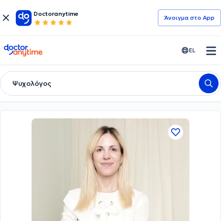
Doctoranytime
Άνοιγμα στο App
doctoranytime
EL
Ψυχολόγος