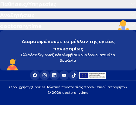
Παθήσεις/Υπηρεσίες
Αναζητήσεις
doctoranytime
Διαμορφώνουμε το μέλλον της υγείας
παγκοσμίως
Ελλάδα
Βέλγιο
Μεξικό
Κολομβία
Εκουαδόρ
Γουατεμάλα
Βραζιλία
Οροι χρήσης
Cookies
Πολιτική προστασίας προσωπικού απορρήτου
© 2026 doctoranytime