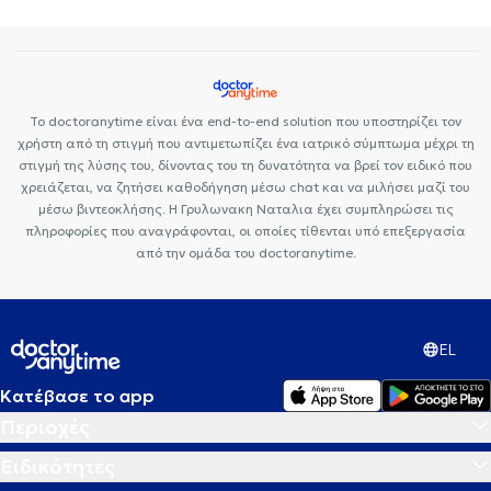
Το doctoranytime είναι ένα end-to-end solution που υποστηρίζει τον
χρήστη από τη στιγμή που αντιμετωπίζει ένα ιατρικό σύμπτωμα μέχρι τη
στιγμή της λύσης του, δίνοντας του τη δυνατότητα να βρεί τον ειδικό που
χρειάζεται, να ζητήσει καθοδήγηση μέσω chat και να μιλήσει μαζί του
μέσω βιντεοκλήσης. Η Γρυλωνακη Ναταλια έχει συμπληρώσει τις
πληροφορίες που αναγράφονται, οι οποίες τίθενται υπό επεξεργασία
από την ομάδα του doctoranytime.
EL
Κατέβασε το app
Περιοχές
Ειδικότητες