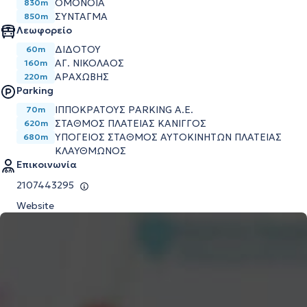
ΟΜΌΝΟΙΑ
830m
ΣΎΝΤΑΓΜΑ
850m
Λεωφορείο
ΔΙΔΟΤΟΥ
60m
ΑΓ. ΝΙΚΟΛΑΟΣ
160m
ΑΡΑΧΩΒΗΣ
220m
Parking
ΙΠΠΟΚΡΆΤΟΥΣ PARKING Α.Ε.
70m
ΣΤΑΘΜΌΣ ΠΛΑΤΕΊΑΣ ΚΆΝΙΓΓΟΣ
620m
ΥΠΌΓΕΙΟΣ ΣΤΑΘΜΌΣ ΑΥΤΟΚΙΝΉΤΩΝ ΠΛΑΤΕΊΑΣ
680m
ΚΛΑΥΘΜΏΝΟΣ
Επικοινωνία
2107443295
Website