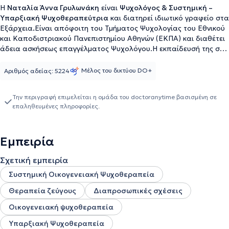
Η
Ναταλία Άννα Γρυλωνάκη
είναι
Ψυχολόγος & Συστημική –
Υπαρξιακή Ψυχοθεραπεύτρια
και διατηρεί ιδιωτικό γραφείο στα
Εξάρχεια
.
Είναι απόφοιτη του Τμήματος Ψυχολογίας του Εθνικού
και Καποδιστριακού Πανεπιστημίου Αθηνών (ΕΚΠΑ) και διαθέτει
άδεια ασκήσεως επαγγέλματος Ψυχολόγου.Η εκπαίδευσή της στο
6ετές πρόγραμμα Συστημικής – Υπαρξιακής Ψυχοθεραπείας του
Θεραπευτικού & Εκπαιδευτικού Ινστιτούτου «Αντίστιξη»,
Μέλος του δικτύου DO+
Αριθμός αδείας: 5224
αναγνωρισμένου από την European Family Therapy Association
(EFTA), αποτελεί τη βάση της ψυχοθεραπευτικής της ταυτότητας.
Την περιγραφή επιμελείται η ομάδα του doctoranytime βασισμένη σε
Αντιμετωπίζοντας την επιστήμη της Ψυχολογίας ως μια δυναμική
επαληθευμένες πληροφορίες.
διαδικασία που εξελίσσεται συνεχώς, παρακολουθεί πλήθος
σεμιναρίων και εκπαιδεύσεων από πιστοποιημένους δημόσιους
και ιδιωτικούς φορείς. Έχει ολοκληρώσει το ετήσιο εκπαιδευτικό
Εμπειρία
πρόγραμμα «Ψυχοπαθολογία Παιδιού & Εφήβου» της
ΕΛΕΠΨΥΣΕΠ,τους δύο ετήσιους κύκλους εξειδίκευσης «Κλινική
Σχετική εμπειρία
Ψυχοπαθολογία, Παναγιώτης Ουλής» και «Κλινικές Δεξιότητες
στην Ψυχοπαθολογία», που διοργανώνονται από το Ερευνητικό
Συστημική Οικογενειακή Ψυχοθεραπεία
Πανεπιστημιακό Ινστιτούτο Ψυχικής Υγείας, Νευροεπιστημών
Θεραπεία ζεύγους
Διαπροσωπικές σχέσεις
καιΙατρικής Ακρίβειας «Κώστας Στεφανής» (ΕΠΙΨΥ) και την Α’
Πανεπιστημιακή Ψυχιατρική Κλινική του Αιγινήτειου Νοσοκομείου,
Οικογενειακή ψυχοθεραπεία
καθώς και το ετήσιο εκπαιδευτικό πρόγραμμα «Ψυχική Υγεία
Παιδιού και Εφήβου» του Τμήματος Ψυχιατρικής Παιδιών και
Υπαρξιακή Ψυχοθεραπεία