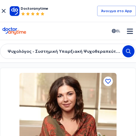
Doctoranytime
Άνοιγμα στο App
doctoranytime
EL
Ψυχολόγος - Συστημική Υπαρξιακή Ψυχοθεραπεύτρια