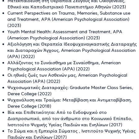
Μετεκπαίδευση στη Θεραπεία Ζεύγους και Οικογένειας,
Εθνικό και Καποδιστριακό Πανεπιστήμιο Αθηνών (2023)
Current Perspectives on Trauma, Memories, Substance use
and Treatment, APA (American Psychological Association)
(2023)
Youth Mental Health: Assessment and Treatment, APA
(American Psychological Association) (2023)
Αξιολόγηση και Θεραπεία Ιδεοψυχαναγκαστικής Διαταραχής
και Διαταραχών Άγχους, American Psychological Association
(APA) (2022)
Αλλάζοντας το Συνάισθημα με Συναίσθημα, American
Psychological Association (APA) (2022)
Οι ηθικές ζωές των Ασθενών μας, American Psychological
Association (APA) (2022)
Ψυχοσωματικές Διαταραχές: Graduate Master Class Series,
Deree College (2022)
Ψυχανάλυση και Τραύμα: Μεταβίβαση και Αντιμεταβίβαση,
Deree College (2018)
Βία και Επιθετικότητα: Από το Ενδοψυχικό στο
Διαπροσωπικό, από τον άνθρωπο στο Κοινωνικό Επίπεδο,
Ινστιτούτο Ψυχικής Υγείας Παιδιών και Ενηλίκων (2017)
Το Σώμα και η Εμπειρία Σώματος , Ινστιτούτο Ψυχικής Υγέιας
Παιδιών και Ενηλίκων (2017)