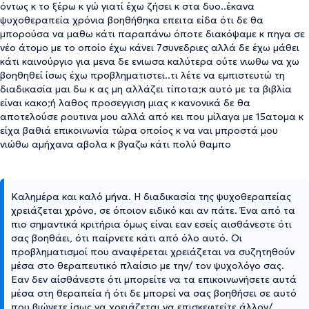
όντως κ το ξέρω κ γώ γιατί έχω ζήσει κ στα δυο..έκανα
ψυχοθεραπεία χρόνια βοηθήθηκα επειτα είδα ότι δε θα
μπορούσα να μαθω κάτι παραπάνω όποτε διακόψαμε κ πηγα σε
νέο άτομο με το οποίο έχω κάνει 7συνεδριες αλλά δε έχω μάθει
κάτι καινούργιο για μενα δε ενιωσα καλύτερα ούτε νιωθω να χω
βοηθηθεί ίσως έχω προβληματιστει..τι λέτε να εμπιστευτώ τη
διαδικασία μαι δω κ ας μη αλλάζει τίποτα;κ αυτό με τα βιβλία
είναι κακο;ή λαθος προσεγγιση μιας κ κανονικά δε θα
αποτελούσε ρουτινα μου αλλά από κει που μίλαγα με 15ατομα κ
είχα βαθιά επικοινωνία τώρα οποίος κ να ναι μπροστά μου
νιώθω αμήχανα αβολα κ βγαζω κάτι πολύ θαμπο
Καλημέρα και καλό μήνα. Η διαδικασία της ψυχοθεραπείας
χρειάζεται χρόνο, σε όποιον ειδικό και αν πάτε. Ένα από τα
πιο σημαντικά κριτήρια όμως είναι εαν εσείς αισθάνεστε ότι
σας βοηθάει, ότι παίρνετε κάτι από όλο αυτό. Οι
προβληματισμοί που αναφέρεται χρειάζεται να συζητηθούν
μέσα στο θεραπευτικό πλαίσιο με την/ τον ψυχολόγο σας.
Εαν δεν αίσθάνεστε ότι μπορείτε να τα επικοινωνήσετε αυτά
μέσα στη θεραπεία ή ότι δε μπορεί να σας βοηθήσει σε αυτό
που βιώνετε ίσως να χρειάζεται να επισκεφτείτε άλλον/