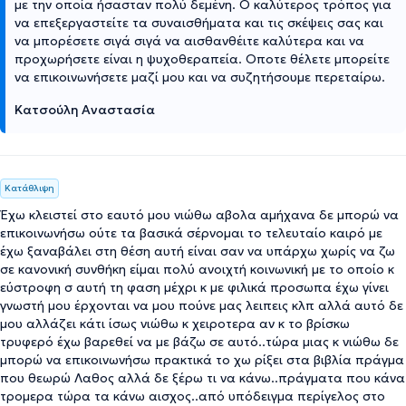
με την οποία ήσασταν πολύ δεμένη. Ο καλύτερος τρόπος για
να επεξεργαστείτε τα συναισθήματα και τις σκέψεις σας και
να μπορέσετε σιγά σιγά να αισθανθέιτε καλύτερα και να
προχωρήσετε είναι η ψυχοθεραπεία. Οποτε θέλετε μπορείτε
να επικοινωνήσετε μαζί μου και να συζητήσουμε περεταίρω.
Κατσούλη Αναστασία
Κατάθλιψη
Έχω κλειστεί στο εαυτό μου νιώθω αβολα αμήχανα δε μπορώ να
επικοινωνήσω ούτε τα βασικά σέρνομαι το τελευταίο καιρό με
έχω ξαναβάλει στη θέση αυτή είναι σαν να υπάρχω χωρίς να ζω
σε κανονική συνθήκη είμαι πολύ ανοιχτή κοινωνική με το οποίο κ
εύστροφη σ αυτή τη φαση μέχρι κ με φιλικά προσωπα έχω γίνει
γνωστή μου έρχονται να μου πούνε μας λειπεις κλπ αλλά αυτό δε
μου αλλάζει κάτι ίσως νιώθω κ χειροτερα αν κ το βρίσκω
τρυφερό έχω βαρεθεί να με βάζω σε αυτό..τώρα μιας κ νιώθω δε
μπορώ να επικοινωνήσω πρακτικά το χω ρίξει στα βιβλία πράγμα
που θεωρώ Λαθος αλλά δε ξέρω τι να κάνω..πράγματα που κάνα
τρομερα τώρα τα κάνω αισχος..από υπόδειγμα περίγελος στο