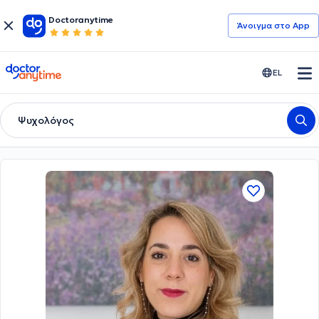
Doctoranytime
Άνοιγμα στο App
doctoranytime
EL
Ψυχολόγος