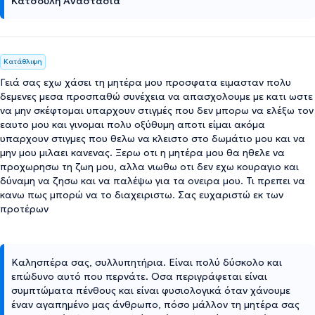
Κατσούλη Αναστασία
Κατάθλιψη
Γειά σας εχω χάσει τη μητέρα μου προσφατα ειμασταν πολυ
δεμενες μεσα προσπαθώ συνέχεια να απασχολουμε με κατι ωστε
να μην σκέφτομαι υπαρχουν στιγμές που δεν μπορω να ελέξω τον
εαυτο μου και γινομαι πολυ οξύθυμη αποτι είμαι ακόμα
υπαρχουν στιγμες που θελω να κλειστο στο δωμάτιο μου και να
μην μου μιλαει κανενας. Ξερω οτι η μητέρα μου θα ηθελε να
προχωρησω τη ζωη μου, αλλα νιωθω οτι δεν εχω κουραγιο και
δύναμη να ζησω και να παλέψω για τα ονειρα μου. Τι πρεπει να
κανω πως μπορώ να το διαχειριστω. Σας ευχαριστώ εκ των
προτέρων
Καλησπέρα σας, συλλυπητήρια. Είναι πολύ δύσκολο και
επώδυνο αυτό που περνάτε. Οσα περιγράφεται είναι
συμπτώματα πένθους και είναι φυσιολογικά όταν χάνουμε
έναν αγαπημένο μας άνθρωπο, πόσο μάλλον τη μητέρα σας