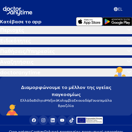
EL
Κατέβασε το app
Περιοχές
Ειδικότητες
Παθήσεις/Υπηρεσίες
Αναζητήσεις
doctoranytime
Διαμορφώνουμε το μέλλον της υγείας
παγκοσμίως
Ελλάδα
Βέλγιο
Μεξικό
Κολομβία
Εκουαδόρ
Γουατεμάλα
Βραζιλία
Οροι χρήσης
Cookies
Πολιτική προστασίας προσωπικού απορρήτου