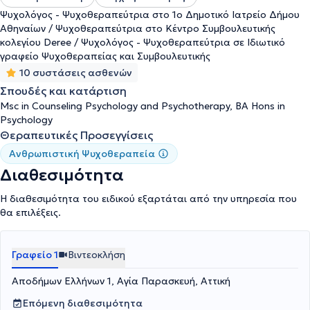
ψυχολογικών προβλημάτων. Στον πυρήνα της ψυχοθεραπευτικής
Ψυχολόγος - Ψυχοθεραπεύτρια στο 1ο Δημοτικό Ιατρείο Δήμου
της πρακτικής βρίσκονται πάντα η ενσυναίσθηση, η κατανόηση, ο
Αθηναίων / Ψυχοθεραπεύτρια στο Κέντρο Συμβουλευτικής
σεβασμός, η αποδοχή και το ειλικρινές ενδιαφέρον.
κολεγίου Deree / Ψυχολόγος - Ψυχοθεραπεύτρια σε Ιδιωτικό
γραφείο Ψυχοθεραπείας και Συμβουλευτικής
10 συστάσεις ασθενών
Σπουδές και κατάρτιση
Msc in Counseling Psychology and Psychotherapy, BA Hons in
Psychology
Θεραπευτικές Προσεγγίσεις
Ανθρωπιστική Ψυχοθεραπεία
Διαθεσιμότητα
Η διαθεσιμότητα του ειδικού εξαρτάται από την υπηρεσία που
θα επιλέξεις.
Γραφείο 1
Βιντεοκλήση
Αποδήμων Ελλήνων 1, Αγία Παρασκευή, Αττική
Επόμενη διαθεσιμότητα