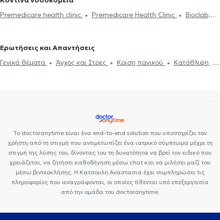
Κοντινά νοσοκομεία
διαδίκτυο
ΔΕΠΥ
Κρίση πανικού
Δίαιτα και διατροφή
Τεστ προσωπικότητας
Τόνωση αυτοεκτίμησης
Άγχος και Στρες
Premedicare health clinic
Premedicare Health Clinic
Bioclab
Εθισμός
Τεστ επαγγελματικού προσανατολισμού
Κρίση πανικού
Ιδιωτικά Πολυιατρεία
Center NT-CardioMetabolics
Ιάζω
Ερωτήσεις και Απαντήσεις
Γενικά θέματα
Άγχος και Στρες
Κρίση πανικού
Κατάθλιψη
Σεξουαλικές Διαταραχές
Το doctoranytime είναι ένα end-to-end solution που υποστηρίζει τον
χρήστη από τη στιγμή που αντιμετωπίζει ένα ιατρικό σύμπτωμα μέχρι τη
στιγμή της λύσης του, δίνοντας του τη δυνατότητα να βρεί τον ειδικό που
χρειάζεται, να ζητήσει καθοδήγηση μέσω chat και να μιλήσει μαζί του
μέσω βιντεοκλήσης. Η Κατσουλη Αναστασια έχει συμπληρώσει τις
πληροφορίες που αναγράφονται, οι οποίες τίθενται υπό επεξεργασία
από την ομάδα του doctoranytime.