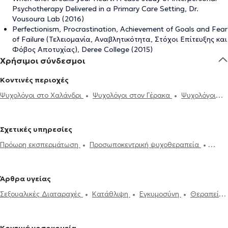
Psychotherapy Delivered in a Primary Care Setting, Dr.
Vousoura Lab (2016)
Perfectionism, Procrastination, Achievement of Goals and Fear
of Failure (Τελειομανία, Αναβλητικότητα, Στόχοι Επίτευξης και
Φόβος Αποτυχίας), Deree College (2015)
Χρήσιμοι σύνδεσμοι
Κοντινές περιοχές
Ψυχολόγοι στο Χαλάνδρι
Ψυχολόγοι στον Γέρακα
Ψυχολόγοι
στην Αθήνα
Ψυχολόγοι στα Βριλήσσια
Ψυχολόγοι στο Μαρούσι
Ψυχολόγοι στον Χολαργό
Ψυχολόγοι στα Μελίσσια
Σχετικές υπηρεσίες
Ψυχολόγοι στο Νέο Ψυχικό
Ψυχολόγοι στου Παπάγου
Πρόωρη εκσπερμάτωση
Προσωποκεντρική ψυχοθεραπεία
Ψυχολόγοι στο Ψυχικό
Ψυχολόγοι στη Φιλοθέη
Ψυχολόγοι στην
Συνθετική ψυχοθεραπεία
Τριχοτιλλομανία
Ψυχοδυναμική
Παλλήνη
Ψυχολόγοι στο Νέο Ηράκλειο
Ψυχολόγοι στην Πεύκη
ψυχοθεραπεία
Συμβουλευτική εφήβων
Συμβουλευτική γονέων
Ψυχολόγοι στην Πεντέλη
Ψυχολόγοι στον Ερυθρό Σταυρό
Άρθρα υγείας
και παιδιών
Ομαδική ψυχοθεραπεία
Κατάθλιψη
Νοητική
Ψυχολόγοι στη Νέα Πεντέλη
Ψυχολόγοι στην Κηφισιά
Σεξουαλικές Διαταραχές
Κατάθλιψη
Εγκυμοσύνη
Θεραπεία
ενδυνάμωση
Συμβουλευτική φροντιστών ατόμων με άνοια
Life
Ψυχολόγοι στην Πανόρμου
Ψυχολόγοι στους Αμπελόκηπους
ζεύγους
Life coaching
Ψυχοθεραπεία Online
Ψυχογενής
coaching
Υπνοθεραπεία
Σεξουαλικές Διαταραχές
Βουλιμία - Ψυχογενής Ανορεξία
Αυτισμός
Εθισμός στο
Ψυχογενής Βουλιμία - Ψυχογενής Ανορεξία
Διαχείριση πένθους