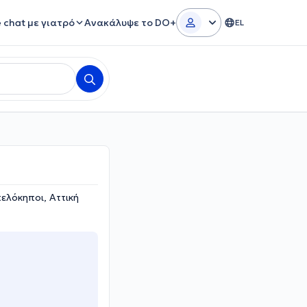
e chat με γιατρό
Ανακάλυψε το DO+
EL
λόκηποι, Αττική