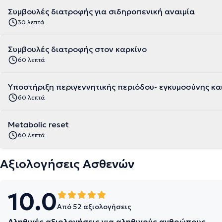
Συμβουλές διατροφής για σιδηροπενική αναιμία
30 λεπτά
Συμβουλές διατροφής στον καρκίνο
60 λεπτά
Υποστήριξη περιγεννητικής περιόδου- εγκυμοσύνης κα
60 λεπτά
Metabolic reset
60 λεπτά
Αξιολογήσεις Ασθενών
10.0
Από 52 αξιολογήσεις
Αληθινές αξιολογήσεις για αληθινούς ανθρώπους