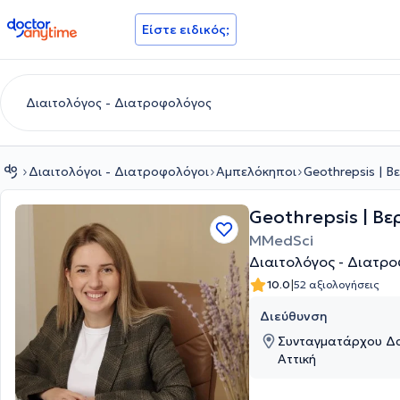
doctoranytime
Είστε ειδικός;
Διαιτολόγοι - Διατροφολόγοι
Αμπελόκηποι
Geothrepsis | Β
Geothrepsis | Βε
MMedSci
Διαιτολόγος - Διατρ
|
10.0
52 αξιολογήσεις
Διεύθυνση
Συνταγματάρχου Δα
Αττική