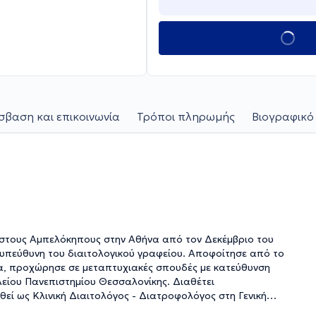
βαση και επικοινωνία
Τρόποι πληρωμής
Βιογραφικό
στους Αμπελόκηπους στην Αθήνα από τον Δεκέμβριο του
 υπεύθυνη του διαιτολογικού γραφείου. Αποφοίτησε από το
τα, προχώρησε σε μεταπτυχιακές σπουδές με κατεύθυνση
ελείου Πανεπιστημίου Θεσσαλονίκης. Διαθέτει
σθεί ως Κλινική Διαιτολόγος - Διατροφολόγος στη Γενική
ηρεσίας, «Υπηρεσία Εξατομικευμένης Διατροφικής Φροντίδας