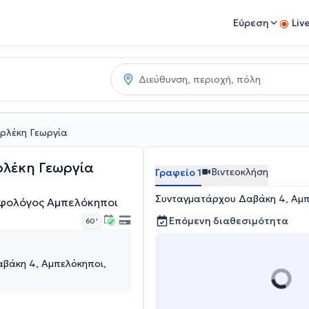
Εύρεση
Liv
ερλέκη Γεωργία
ρλέκη Γεωργία
Βιντεοκλήση
Γραφείο 1
Συνταγματάρχου Δαβάκη 4, Αμπε
οφολόγος Αμπελόκηποι
Επόμενη διαθεσιμότητα
60 '
βάκη 4, Αμπελόκηποι,