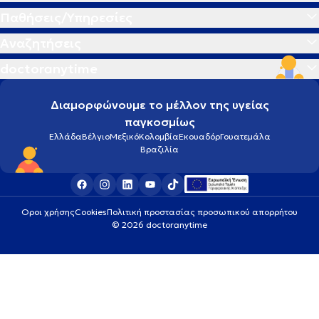
Παθήσεις/Υπηρεσίες
Αναζητήσεις
doctoranytime
Διαμορφώνουμε το μέλλον της υγείας
παγκοσμίως
Ελλάδα
Βέλγιο
Μεξικό
Κολομβία
Εκουαδόρ
Γουατεμάλα
Βραζιλία
Οροι χρήσης
Cookies
Πολιτική προστασίας προσωπικού απορρήτου
© 2026 doctoranytime