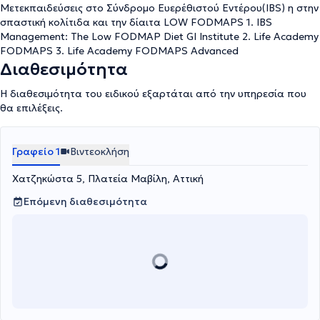
ιδιαιτερότητες σας με σκοπό να πετύχετε τους στόχους που
Μετεκπαιδεύσεις στο Σύνδρομο Ευερέθιστού Εντέρου(IBS) η στην
έχετε, χωρίς στερήσεις, πείνα και απαγορεύσεις. Είναι εδώ για να
σπαστική κολίτιδα και την δίαιτα LOW FODMAPS 1. IBS
σας ακούσει, να σας υποστηρίξει και να σας βοηθήσει, χωρίς να
Management: The Low FODMAP Diet GI Institute 2. Life Academy
σας κρίνει.
FODMAPS 3. Life Academy FODMAPS Advanced
Διαθεσιμότητα
Η διαθεσιμότητα του ειδικού εξαρτάται από την υπηρεσία που
θα επιλέξεις.
Γραφείο 1
Βιντεοκλήση
Χατζηκώστα 5, Πλατεία Μαβίλη, Αττική
Επόμενη διαθεσιμότητα