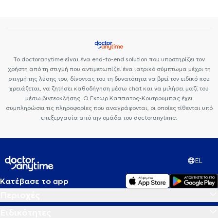
αποφρακτική πνευμονοπάθεια
Καρδιακή ανεπάρκεια
Το doctoranytime είναι ένα end-to-end solution που υποστηρίζει τον
χρήστη από τη στιγμή που αντιμετωπίζει ένα ιατρικό σύμπτωμα μέχρι τη
στιγμή της λύσης του, δίνοντας του τη δυνατότητα να βρεί τον ειδικό που
χρειάζεται, να ζητήσει καθοδήγηση μέσω chat και να μιλήσει μαζί του
μέσω βιντεοκλήσης. Ο Εκτωρ Καππατος-Κουτρουμπας έχει
συμπληρώσει τις πληροφορίες που αναγράφονται, οι οποίες τίθενται υπό
επεξεργασία από την ομάδα του doctoranytime.
EL
Κατέβασε το app
Περιοχές
Ειδικότητες