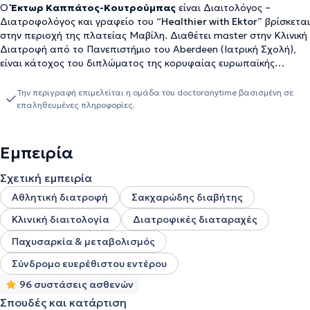
Ο
Έκτωρ Καππάτος-Κουτρούμπας
είναι Διαιτολόγος –
Διατροφολόγος και γραφείο του “
Healthier with Ektor
” βρίσκεται
στην περιοχή της πλατείας Μαβίλη. Διαθέτει master στην Κλινική
Διατροφή από το Πανεπιστήμιο του Aberdeen (Ιατρική Σχολή),
είναι κάτοχος του διπλώματος της κορυφαίας ευρωπαϊκής
εταιρείας Κλινικής Διατροφής ESPEN (European Diploma In
Clinical Nutrition And Metabolism), έχει εκπαιδευτεί στην ειδική
Την περιγραφή επιμελείται η ομάδα του doctoranytime βασισμένη σε
διατροφή Low-FODMAPs για την καταπολέμηση των
επαληθευμένες πληροφορίες.
συμπτωμάτων του ευερέθιστου εντέρου από το Life Academy και
στις Διατροφικές Διαταραχές στο πρόγραμμα του ΚΕΑΔΔ
(Ελληνικό Κέντρο Εκπαίδευσης και Αντιμετώπισης Διατροφικών
Εμπειρία
Διαταραχών), υπό την αιγίδα της British Psychological Society, και
διαθέτει πιστοποίηση επιμόρφωσης στο πρόγραμμα του ΕΚΠΑ με
Σχετική εμπειρία
τίτλο «Διαχείριση του Στρες και Υγεία». Συνεργάζεται με την
Αθλητική διατροφή
Σακχαρώδης διαβήτης
ψυχολόγο - παιδοψυχολόγο Αλεξάνδρα Καππάτου ως
υπεύθυνος του Διαιτολογικού Τμήματος. Διδάσκε για 2 χρόνια το
Κλινική διαιτολογία
Διατροφικές διαταραχές
μάθημα της Αθλητικής Διατροφής στο μεταπτυχιακό πρόγραμμα
Παχυσαρκία & μεταβολισμός
του Επιστημονικού Κολλεγίου Ελλάδος (SCG) και έχει εμπειρία ως
εργαζόμενος σε ιδιωτικό διαιτολογικό γραφείο. Είναι
Σύνδρομο ευερέθιστου εντέρου
συνδημιουργός και συνδιαχειριστής της ομάδας διαιτολόγων
“Τροφή για … θρέψη”. Μαζί θα φτιάξετε μια εξατομικευμένη
96 συστάσεις ασθενών
παρέμβαση, η οποία θα βασίζεται στις διαφορετικές ανάγκες και
Σπουδές και κατάρτιση