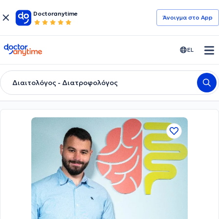
Doctoranytime
Άνοιγμα στο App
doctoranytime
EL
Διαιτολόγος - Διατροφολόγος