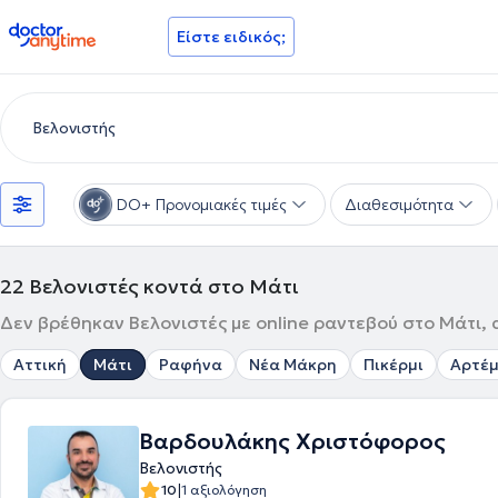
doctoranytime
Είστε ειδικός;
DO+ Προνομιακές τιμές
Διαθεσιμότητα
22
Βελονιστές κοντά στο Μάτι
Δεν βρέθηκαν Βελονιστές με online ραντεβού στο Μάτι, 
Αττική
Μάτι
Ραφήνα
Νέα Μάκρη
Πικέρμι
Αρτέμ
Βαρδουλάκης Χριστόφορος
Βελονιστής
|
10
1 αξιολόγηση