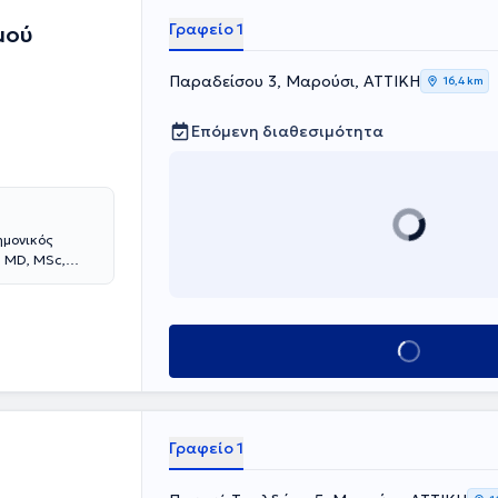
τρώο Ιατρών
Γραφείο 1
μού
Παραδείσου 3, Μαρούσι, ΑΤΤΙΚΗ
16,4 km
Επόμενη διαθεσιμότητα
ημονικός
υ MD, MSc,
όγος,
ραφική και
στις παθήσεις
Κλείσε ραντεβού
νείδησης, στην
και στα
νισμού
 Obesity", από
ίναι ειδικός
Γραφείο 1
κτροβελονισμού,