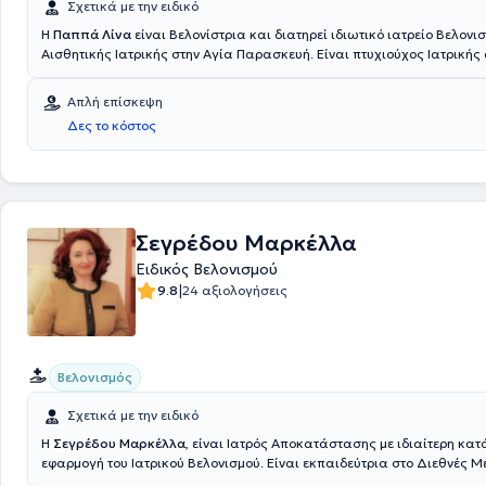
Σχετικά με την ειδικό
Η
Παππά Λίνα
είναι Βελονίστρια και διατηρεί ιδιωτικό ιατρείο Βελονι
Αισθητικής Ιατρικής στην Αγία Παρασκευή. Είναι πτυχιούχος Ιατρικής 
Σχολή G. D'Annunzio του Chieti της Ιταλίας με μετεκπαίδευση στο Διεθ
Μετεκπαιδευτικό Κέντρο Βελονοθεραπείας ICMART (International Coun
Απλή επίσκεψη
Acupuncture and Related Techniques) και στην Ευρωπαϊκή Κοσμητικ
Δες το κόστος
Κινέζικου Βελονισμού (Dr. Radha Thambirajah). Η ιατρός διαθέτει ιδια
στη θεραπεία πόνου και την αισθητική ιατρική, καθώς έχει λάβει και 
πιστοποίηση από την Ιταλική Σχολή Μεσοθεραπείας. Τέλος, η γιατρός 
Ιατρικού Συλλόγου Αθηνών, της Ελληνικής Ιατρικής Εταιρείας Βελονι
ιδρυτικό μέλος της Ελληνικής Ιατρικής Εταιρείας Μεσοθεραπείας.
Σεγρέδου Μαρκέλλα
Ειδικός Βελονισμού
|
9.8
24 αξιολογήσεις
Βελονισμός
Σχετικά με την ειδικό
Η
Σεγρέδου Μαρκέλλα
, είναι Ιατρός Αποκατάστασης με ιδιαίτερη κατ
εφαρμογή του Ιατρικού Βελονισμού. Είναι εκπαιδεύτρια στο Διεθνές Μ
Κέντρο Βελονισμού και στο Πρόγραμμα Βελονισμού του Πανεπιστημίου