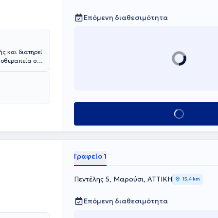
Επόμενη διαθεσιμότητα
ς και διατηρεί
κοθεραπεία στο
ιακού τίτλου
. Διαθέτει
δες της Α'
ξειδικευμένος
λητικές
Κλείσε ραντεβού
Γραφείο 1
Πεντέλης 5, Μαρούσι, ΑΤΤΙΚΗ
15,4 km
Επόμενη διαθεσιμότητα