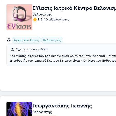
Association of Medical Hypnosis, ενώ είναι εγγεγραμμένη και στο Μη
ΕΥίασις Ιατρικό Κέντρο Βελονισ
Κύπρου.
Βελονιστής
|
9.8
40 αξιολογήσεις
Άγχος και Στρες
Βελονισμός
Σχετικά με τον ειδικό
Το
ΕΥίασις Ιατρικό Κέντρο Βελονισμού
βρίσκεται στο Μαρούσι. Επιστ
Διευθυντής του Ιατρικού Κέντρου ΕΥίασις είναι η Dr. Χριστίνα Ευθυμίο
Med. Ac, η οποία είναι Χειρουργός Ωτορινολαρυγγολόγος, Νευροωτολ
Χειρουργός Κεφαλής και Τραχήλου, με μεταπτυχιακές σπουδές στην
νευροχειρουργική, στα αυτοάνοσα φλεγμονώδη νοσήματα, στην τοπογ
λειτουργική νευροανατομία, στα σύνδρομα του νευρικού συστήματος, 
του νεοφλοιού του εγκεφάλου, στην διερεύνηση των διαταραχών της συ
αγκυλοποιητική σπονδυλαρθρίτιδα, στις εντεροπαθητικές αρθρίτιδες 
μυοσκελετικά προβλήματα. Έχει εκπαιδευτεί στη Σχολή Ιατρικού Βελο
Acuscience και έχει λάβει Δίπλωμα "Acupuncture in Pain Therapy and
τον καθηγητή Zhong Qiangwei του Πανεπιστημίου Tianjin του Πεκίνου. Ε
Γεωργαντάκης Ιωαννής
Ιατρικού Βελονισμού, Κινέζικης Ιατρικής, Βιοϊατρικού Βελονισμού, Ηλε
Βελονιστής
Ωτοβελονισμού, Ωτικής Νευροτροποποίησης, Κοιλιακού Βελονισμού και Βελονισμού