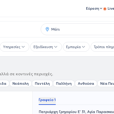
Εύρεση
Liv
Υπηρεσίες
Εξειδίκευση
Εμπειρία
Τρόποι πλη
αλλά σε κοντινές περιοχές.
ιδα
Νεάπολη
Πεντέλη
Παλλήνη
Ανθούσα
Νέα Πε
Γραφείο 1
Πατριάρχη Γρηγορίου Ε' 31, Αγία Παρασκε