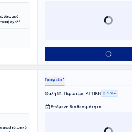
εί ιδιωτικό
ατρική σχολή
ίδιου
κής Ιατρικής το
ομεία των
χειρουργικό
 παιδιών με
Κλείσε ραντεβού
ου
υμμετέχοντας σε
 ειδικότητες,
περιστατικά
Γραφείο 1
βήτης -
ια,
 κατάκλιση,
Θαλή 81, Περιστέρι, ΑΤΤΙΚΗ
3,0 km
Επόμενη διαθεσιμότητα
ατηρεί ιδιωτικό