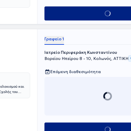
ε την ευκαιρία
άνοια,
Κλείσε ραντεβού
, ίλιγγος,
 μέρος σε
ι στην
Γραφείο 1
Ιατρείο Περιφεράκη Κωνσταντίνου
Βορείου Ηπείρου 8 - 10, Κολωνός, ΑΤΤΙΚΗ
Επόμενη διαθεσιμότητα
Βελονισμού και
 Σχολής του
ει ειδικευθεί
Μεταξά.
α, στην
ευθεί στο
"Acupuncture
ναι Μέλος της
Κλείσε ραντεβού