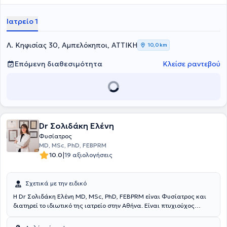
Ειδικεύθηκε στο Τμήμα Φυσικής Ιατρικής και Αποκατάστασης του
Γενικού Νοσοκομείου ΚΑΤ, όπου απέκτησε σημαντική κλινική
Ιατρείο 1
εμπειρία στην αξιολόγηση και θεραπευτική αντιμετώπιση ασθενών
με μυοσκελετικές και νευρολογικές παθήσεις.Ο ιατρός παρέχει μια
σειρά απο υπηρεσίες για την διαχείρηση του
Λ. Κηφισίας 30, Αμπελόκηποι, ΑΤΤΙΚΗ
10,0 km
πόνου,μεσοθερπεία,ιατρικό βελονισμό,φυσικά μέσα,αναγεννητική
ιατρική με προλοθεραπεία,PRP.Εξειδικεύεται στο πελματογράφημα-
Επόμενη διαθεσιμότητα
Κλείσε ραντεβού
δυναμική ανάλυση βάδισης.Στο ιατρείο του παρέχεται
εξατομικευμένο πρόγραμμα αποκατάστασης για κάθε ασθενή.
Dr Σολιδάκη Eλένη
Φυσίατρος
MD, MSc, PhD, FEBPRM
|
10.0
19 αξιολογήσεις
Σχετικά με την ειδικό
Η Dr Σολιδάκη Ελένη MD, MSc, PhD, FEBPRM είναι Φυσίατρος και
διατηρεί το ιδιωτικό της ιατρείο στην Αθήνα. Είναι πτυχιούχος
Ιατρικής από το Αριστοτέλειο Πανεπιστήμιο Θεσσαλονίκης και
κάτοχος Μεταπτυχιακού Διπλώματος Ειδίκευσης από την Ιατρική