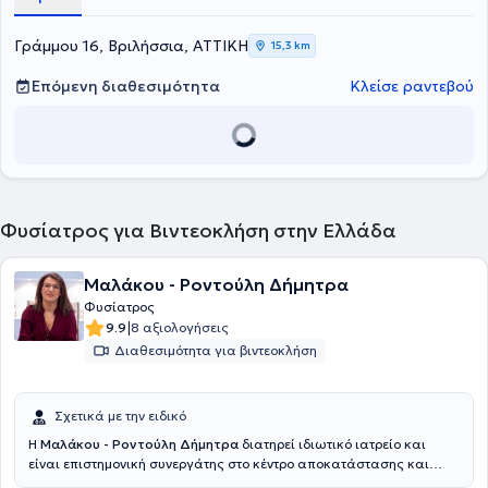
τεχνικές για την διαχείριση του πόνου όπως εγχύσεις
βλαστοκυττάρων, προλοθεραπεία, μεσοθεραπεία, διαχείριση
μυοσκελετικού και νευροπαθητικού πόνου, υπηρεσίες ιατρικού
Γράμμου 16, Βριλήσσια, ΑΤΤΙΚΗ
15,3 km
βελονισμού. Έχει ιδιαίτερη εμπειρία στην αποκατάσταση
ορθοπαιδικών, ρευματολογικών και νευρολογικών παθήσεων, ενώ
Επόμενη διαθεσιμότητα
Κλείσε ραντεβού
της έχει απονεμηθεί ο ευρωπαϊκός τίτλος της ειδικότητας της
Φυσικής Ιατρικής και Αποκατάστασης (FEBPRM). Τέλος, η γιατρός
είναι μέλος του Ιατρικού Συλλόγου Αθηνών, της Ελληνικής
Εταιρείας Φυσικής Ιατρικής και Αποκατάστασης και της Ελληνικής
Εταιρείας Αλγολογίας.
Φυσίατρος για Βιντεοκλήση στην Ελλάδα
Μαλάκου - Ροντούλη Δήμητρα
Φυσίατρος
|
9.9
8 αξιολογήσεις
Διαθεσιμότητα για βιντεοκλήση
Σχετικά με την ειδικό
Η
Μαλάκου - Ροντούλη Δήμητρα
διατηρεί ιδιωτικό ιατρείο και
είναι επιστημονική συνεργάτης στο κέντρο αποκατάστασης και
αποθεραπείας Animus στη Λάρισα. Εξειδικεύεται στη διαχείριση