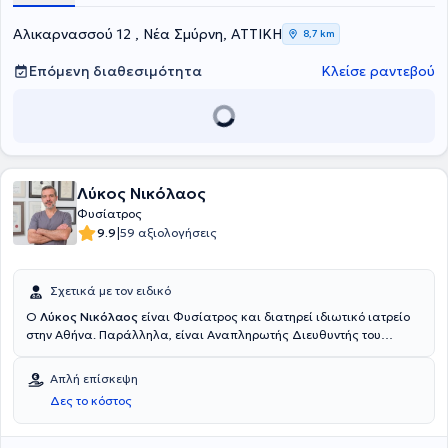
άσκησης που βασίζονται σε επιστημονικά αποδεδειγμένα τεκμήρια.
Αλικαρνασσού 12 , Νέα Σμύρνη, ΑΤΤΙΚΗ
8,7 km
Επόμενη διαθεσιμότητα
Κλείσε ραντεβού
Λύκος Νικόλαος
Φυσίατρος
|
9.9
59 αξιολογήσεις
Σχετικά με τον ειδικό
Ο
Λύκος Νικόλαος
είναι Φυσίατρος και διατηρεί ιδιωτικό ιατρείο
στην Αθήνα. Παράλληλα, είναι Αναπληρωτής Διευθυντής του
Τμήματος Φυσικής Ιατρικής και Αποκατάστασης στο Ναυτικό
Νοσοκομείο Αθηνών και στο 414 Στρατιωτικό Νοσοκομείο Ειδικών
Απλή επίσκεψη
Νοσημάτων Πεντέλης. Σπούδασε στην Ιατρική Σχολή του
Δες το κόστος
Αριστοτελείου Πανεπιστημίου Θεσσαλονίκης, στην οποία φοίτησε
ως στρατιωτικός ιατρός. Του έχει απονεμηθεί ο ελληνικός και
ευρωπαϊκός (FEBPRM) τίτλος της ειδικότητας της Φυσικής Ιατρικής