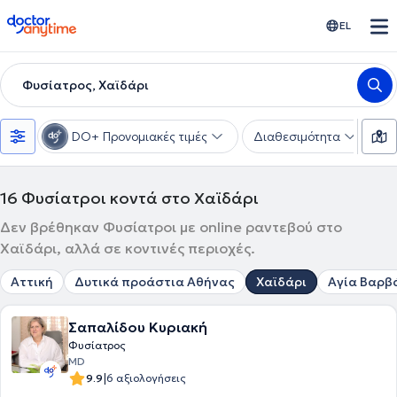
doctoranytime
EL
Φυσίατρος, Χαϊδάρι
DO+ Προνομιακές τιμές
Διαθεσιμότητα
Υ
16
Φυσίατροι κοντά στο Χαϊδάρι
Δεν βρέθηκαν Φυσίατροι με online ραντεβού στο
Χαϊδάρι, αλλά σε κοντινές περιοχές.
Αττική
Δυτικά προάστια Αθήνας
Χαϊδάρι
Αγία Βαρβ
Σαπαλίδου Κυριακή
Φυσίατρος
MD
|
9.9
6 αξιολογήσεις