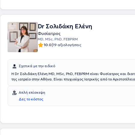
Dr Σολιδάκη Eλένη
Φυσίατρος
MD, MSc, PhD, FEBPRM
|
10.0
19 αξιολογήσεις
Σχετικά με την ειδικό
Η Dr Σολιδάκη Ελένη MD, MSc, PhD, FEBPRM είναι Φυσίατρος και διατη
της ιατρείο στην Αθήνα. Είναι πτυχιούχος Ιατρικής από το Αριστοτέλει
Θεσσαλονίκης και κάτοχος Μεταπτυχιακού Διπλώματος Ειδίκευσης α
Σχολή του Πανεπιστημίου Κρήτης όπου και εκπόνησε στη συνέχεια τη 
Απλή επίσκεψη
Διατριβή. Κατέχει πιστοποίηση στον Ιατρικό Βελονισμό ενώ έχει ολο
Δες το κόστος
μετεκπαιδεύσεων. Εχει διατελέσει Αθλητίατρος στα τμήατα Υποδομών
Παναθηναϊκός, ενώ διετέλεσε Ιατρός στο Ασκληπιείο Βούλας, στο Ναυ
Νοσοκομείο Αθηνών και στο Νοσοκομείο Παίδων Π & Α Κυριακού. Επι 
διατελεί Επιστημονικά Υπεύθυνη στο Νευροφυσιολογικό της ΒΙΟΙΑΤΡΙΚ