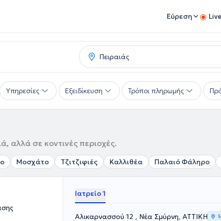
Εύρεση
Liv
Υπηρεσίες
Εξειδίκευση
Τρόποι πληρωμής
Πρό
ά, αλλά σε κοντινές περιοχές.
ρο
Μοσχάτο
Τζιτζιφιές
Καλλιθέα
Παλαιό Φάληρο
Ιατρείο 1
ασης
Αλικαρνασσού 12 , Νέα Σμύρνη, ΑΤΤΙΚΗ
5