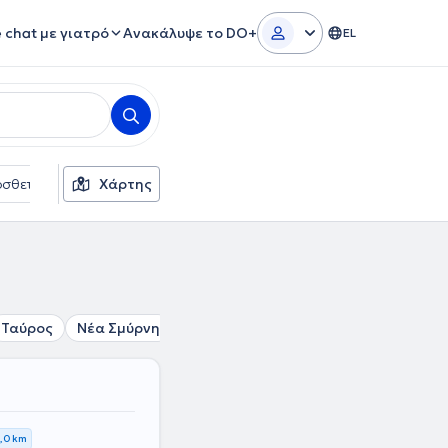
e chat με γιατρό
Ανακάλυψε το DO+
EL
σθετα φίλτρα
Χάρτης
Γλώσσες
Ασφαλιστικές εταιρείες
Ταύρος
Νέα Σμύρνη
Άλιμος
Άγιος Δημήτριος
Δάφν
,0 km