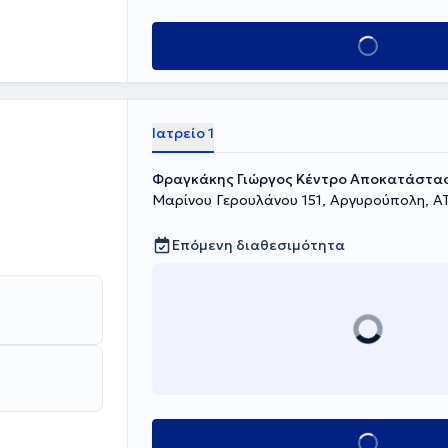
ήμης και
ι κατ’ οίκον
Κλείσε ραντεβού
Νέοι άνθρωποι
εση και
ι θεραπευτικών
Ιατρείο 1
Φραγκάκης Γιώργος Κέντρο Αποκατάστα
Μαρίνου Γερουλάνου 151, Αργυρούπολη, Α
Επόμενη διαθεσιμότητα
Κλείσε ραντεβού