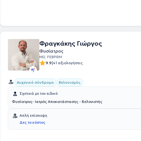
Θεραπευτικής άσκησης, Ρομποτικής Νευροαποκατάστασης, τμήμα Μν
Γνωστικών λειτουργιών όπως και οι υπηρεσίες μεταφοράς ασθενών κα
συνεδριών. Βασικό πλεονέκτημα του Κέντρου αποτελεί η ομάδα τους. 
με σπουδές υψηλού επιπέδου, διαρκή επιμόρφωση και κυρίως με διάθ
ανθρωπιά πλαισιώνουν τους ασθενείς και παρέχουν υπηρεσίες βάσε
πρωτοκόλλων σε συνεργασία πάντοτε με τον θεράποντα ιατρό.
Φραγκάκης Γιώργος
Φυσίατρος
MD, FEBPRM
|
9.9
41 αξιολογήσεις
Αυχενικό σύνδρομο
Βελονισμός
Σχετικά με τον ειδικό
Φυσίατρος- Ιατρός Αποκατάστασης - Βελονιστής
Απλή επίσκεψη
Δες το κόστος