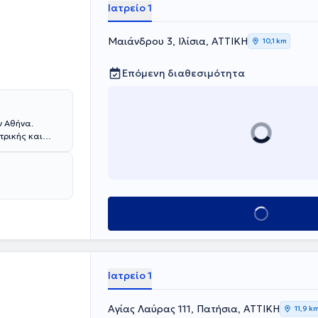
Ιατρείο 1
Μαιάνδρου 3, Ιλίσια, ΑΤΤΙΚΗ
10,1 km
Επόμενη διαθεσιμότητα
ν Αθήνα.
τρικής και
ωτικό
λή του
στρατιωτικός
λος της
τίστοιχες
Κλείσε ραντεβού
ν
 θεραπείας
point release
ώπου
ίες που
Ιατρείο 1
υστήματος.
τάσεων,
ού Υγείας.
Αγίας Λαύρας 111, Πατήσια, ΑΤΤΙΚΗ
11,9 k
 Τέλος, στα