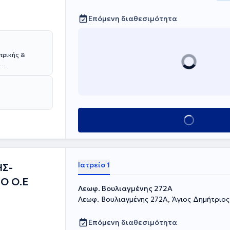
Επόμενη διαθεσιμότητα
τρικής &
 Ιατρικής
 στη Νέα
ατρείο του
 ολιστική
Κλείσε ραντεβού
τικής άσκησης
Ιατρείο 1
ΗΣ-
Ο Ο.Ε
Λεωφ. Βουλιαγμένης 272A
Λεωφ. Βουλιαγμένης 272A, Άγιος Δημήτριος
Επόμενη διαθεσιμότητα