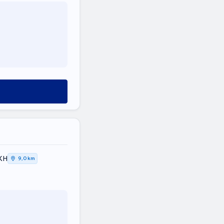
ΚΗ
9,0 km