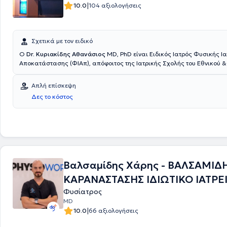
|
10.0
104 αξιολογήσεις
Σχετικά με τον ειδικό
Ο
Dr. Κυριακίδης Αθανάσιος
MD, PhD είναι Ειδικός Ιατρός Φυσικής Ια
Αποκατάστασης (ΦΙΑπ), απόφοιτος της Ιατρικής Σχολής του Εθνικού &
Καποδιστριακού Πανεπιστημίου Αθηνών και αριστούχος Διδάκτωρ της
Σχολής του Πανεπιστημίου Πατρών, ο οποίος διατηρεί ιδιωτικό ιατρείο
Απλή επίσκεψη
Σμύρνη. Έχει εξειδικευτεί στη Μεγάλη Βρετανία σε κακώσεις σπονδυλικής στήλης και
Δες το κόστος
νωτιαίου μυελού και στην αποκατάσταση αθλητικών κακώσεων. Στο ι
αντιμετωπίζει πόνους μυοσκελετικής ή νευροπαθητικής αιτιολογίας με
προσέγγιση, συνδυάζοντας την ιατρική φροντίδα με οδηγίες θεραπευ
που βασίζονται σε επιστημονικά αποδεδειγμένα τεκμήρια.
Βαλσαμίδης Χάρης - ΒΑΛΣΑΜΙΔ
ΚΑΡΑΝΑΣΤΑΣΗΣ ΙΔΙΩΤΙΚΟ ΙΑΤΡΕΙ
Φυσίατρος
MD
|
10.0
66 αξιολογήσεις