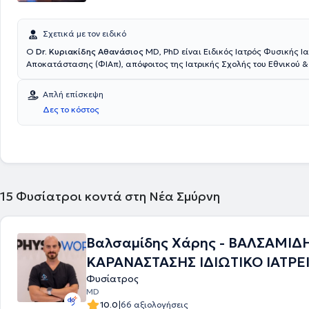
Σχετικά με τον ειδικό
Ο
Dr. Κυριακίδης Αθανάσιος
MD, PhD είναι Ειδικός Ιατρός Φυσικής Ια
Αποκατάστασης (ΦΙΑπ), απόφοιτος της Ιατρικής Σχολής του Εθνικού &
Καποδιστριακού Πανεπιστημίου Αθηνών και αριστούχος Διδάκτωρ της
Σχολής του Πανεπιστημίου Πατρών, ο οποίος διατηρεί ιδιωτικό ιατρείο
Απλή επίσκεψη
Σμύρνη. Έχει εξειδικευτεί στη Μεγάλη Βρετανία σε κακώσεις σπονδυλικής στήλης και
Δες το κόστος
νωτιαίου μυελού και στην αποκατάσταση αθλητικών κακώσεων. Στο ι
αντιμετωπίζει πόνους μυοσκελετικής ή νευροπαθητικής αιτιολογίας με
προσέγγιση, συνδυάζοντας την ιατρική φροντίδα με οδηγίες θεραπευ
που βασίζονται σε επιστημονικά αποδεδειγμένα τεκμήρια.
15
Φυσίατροι κοντά στη Νέα Σμύρνη
Βαλσαμίδης Χάρης - ΒΑΛΣΑΜΙΔ
ΚΑΡΑΝΑΣΤΑΣΗΣ ΙΔΙΩΤΙΚΟ ΙΑΤΡΕΙ
Φυσίατρος
MD
|
10.0
66 αξιολογήσεις