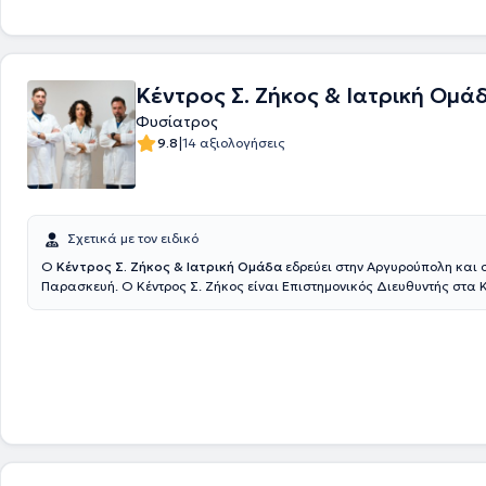
διατελεί Επιστημονικά Υπεύθυνη στο Νευροφυσιολογικό της ΒΙΟΙΑΤΡΙΚ
Κέντρος Σ. Ζήκος & Ιατρική Ομά
Φυσίατρος
|
9.8
14 αξιολογήσεις
Σχετικά με τον ειδικό
Ο
Κέντρος Σ. Ζήκος & Ιατρική Ομάδα
εδρεύει στην Αργυρούπολη και 
Παρασκευή. Ο Κέντρος Σ. Ζήκος είναι Επιστημονικός Διευθυντής στα 
Αποκατάστασης "Ιατρική Άσκηση" και "Άσκηση" και υπό την εποπτεία 
του ομάδας λειτουργούν τμήματα Φυσικοθεραπείας, Εργοθεραπείας, 
αθλητικό τμήμα, τμήμα Wellness, Λογοθεραπείας, Διατροφολογίας, Βε
Θεραπευτικής άσκησης, Ρομποτικής Νευροαποκατάστασης, τμήμα Μν
Γνωστικών λειτουργιών όπως και οι υπηρεσίες μεταφοράς ασθενών κα
συνεδριών. Βασικό πλεονέκτημα του Κέντρου αποτελεί η ομάδα τους. 
με σπουδές υψηλού επιπέδου, διαρκή επιμόρφωση και κυρίως με διάθ
ανθρωπιά πλαισιώνουν τους ασθενείς και παρέχουν υπηρεσίες βάσε
πρωτοκόλλων σε συνεργασία πάντοτε με τον θεράποντα ιατρό.