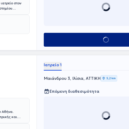
 ιατρείο στον
ιστημίου
 Σωμάτων.
ς στα Κεντρικά
ά υπεύθυνη του
λήρωση της
Κλείσε ραντεβού
ούλας, συνέχισε
Ρώμη, όπου
υ υπερήχου
αθώς και στη
Ιατρείο 1
 πρόγραμμα
ιδευτεί στη
Μαιάνδρου 3, Ιλίσια, ΑΤΤΙΚΗ
5,2 km
και στην
Επόμενη διαθεσιμότητα
 της
ατρείο της
ογικών και
ν Αθήνα.
τρικής και
ωτικό
λή του