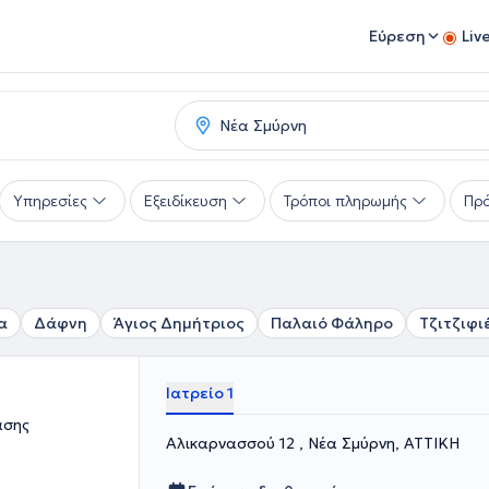
Εύρεση
Liv
Υπηρεσίες
Εξειδίκευση
Τρόποι πληρωμής
Πρό
α
Δάφνη
Άγιος Δημήτριος
Παλαιό Φάληρο
Τζιτζιφι
Ιατρείο 1
ασης
Αλικαρνασσού 12 , Νέα Σμύρνη, ΑΤΤΙΚΗ