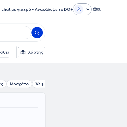
e chat με γιατρό
Ανακάλυψε το DO+
EL
σθετα φίλτρα
Χάρτης
Γλώσσες
Ασφαλιστικές εταιρείες
ές
Μοσχάτο
Άλιμος
Ταύρος
Ηλιούπολη
Βύρωνας