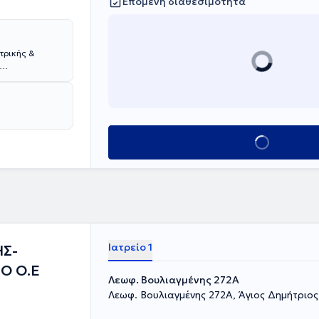
Επόμενη διαθεσιμότητα
τρικής &
 Ιατρικής
 στη Νέα
ατρείο του
 ολιστική
Κλείσε ραντεβού
τικής άσκησης
Ιατρείο 1
ΗΣ-
Ο Ο.Ε
Λεωφ. Βουλιαγμένης 272A
Λεωφ. Βουλιαγμένης 272A, Άγιος Δημήτριος