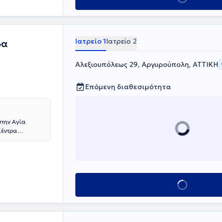
ΗΣ.
Ιατρείο 1
Ιατρείο 2
δα
Αλεξιουπόλεως 29, Αργυρούπολη, ΑΤΤΙΚΗ
Επόμενη διαθεσιμότητα
στην Αγία
Κέντρα
της ιατρικής
Παιδιατρικό
λονισμού,
ήμης και
ι κατ’ οίκον
Κλείσε ραντεβού
Νέοι άνθρωποι
εση και
ι θεραπευτικών