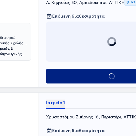
Λ. Κηφισίας 30, Αμπελόκηποι, ΑΤΤΙΚΗ
6,7
Επόμενη διαθεσιμότητα
 διατηρεί
τρικής Σχολής
υχιακών
τρικής &
ισμό.
θλητιατρικής
ικού
ιολόγηση και
κές παθήσεις.Ο
Κλείσε ραντεβού
ική με
άλυση
ατάστασης για
Ιατρείο 1
Χρυσοστόμου Σμύρνης 16, Περιστέρι, ΑΤΤΙ
Επόμενη διαθεσιμότητα