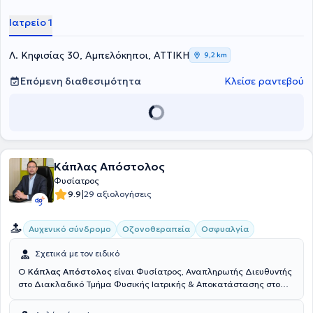
Γενικού Νοσοκομείου ΚΑΤ, όπου απέκτησε σημαντική κλινική
Ιατρείο 1
εμπειρία στην αξιολόγηση και θεραπευτική αντιμετώπιση ασθενών
με μυοσκελετικές και νευρολογικές παθήσεις.Ο ιατρός παρέχει μια
σειρά απο υπηρεσίες για την διαχείρηση του
Λ. Κηφισίας 30, Αμπελόκηποι, ΑΤΤΙΚΗ
9,2 km
πόνου,μεσοθερπεία,ιατρικό βελονισμό,φυσικά μέσα,αναγεννητική
ιατρική με προλοθεραπεία,PRP.Εξειδικεύεται στο πελματογράφημα-
Επόμενη διαθεσιμότητα
Κλείσε ραντεβού
δυναμική ανάλυση βάδισης.Στο ιατρείο του παρέχεται
εξατομικευμένο πρόγραμμα αποκατάστασης για κάθε ασθενή.
Κάπλας Απόστολος
Φυσίατρος
|
9.9
29 αξιολογήσεις
Αυχενικό σύνδρομο
Οζονοθεραπεία
Οσφυαλγία
Σχετικά με τον ειδικό
Ο
Κάπλας Απόστολος
είναι Φυσίατρος, Αναπληρωτής Διευθυντής
στο Διακλαδικό Τμήμα Φυσικής Ιατρικής & Αποκατάστασης στο
414 Στρατιωτικό Νοσοκομείο Ειδικών Νοσημάτων και διατηρεί
ιδιωτικό ιατρείο στους Αμπελόκηπους. Είναι απόφοιτος της Ιατρικής