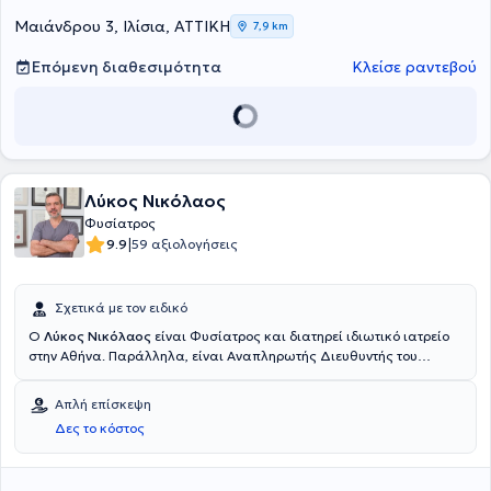
Κυριακού. Επι του παρόντος διατελεί Επιστημονικά Υπεύθυνη στο
Νευροφυσιολογικό της ΒΙΟΙΑΤΡΙΚΗΣ.
Mαιάνδρου 3, Ιλίσια, ΑΤΤΙΚΗ
7,9 km
Επόμενη διαθεσιμότητα
Κλείσε ραντεβού
Λύκος Νικόλαος
Φυσίατρος
|
9.9
59 αξιολογήσεις
Σχετικά με τον ειδικό
Ο
Λύκος Νικόλαος
είναι Φυσίατρος και διατηρεί ιδιωτικό ιατρείο
στην Αθήνα. Παράλληλα, είναι Αναπληρωτής Διευθυντής του
Τμήματος Φυσικής Ιατρικής και Αποκατάστασης στο Ναυτικό
Νοσοκομείο Αθηνών και στο 414 Στρατιωτικό Νοσοκομείο Ειδικών
Απλή επίσκεψη
Νοσημάτων Πεντέλης. Σπούδασε στην Ιατρική Σχολή του
Δες το κόστος
Αριστοτελείου Πανεπιστημίου Θεσσαλονίκης, στην οποία φοίτησε
ως στρατιωτικός ιατρός. Του έχει απονεμηθεί ο ελληνικός και
ευρωπαϊκός (FEBPRM) τίτλος της ειδικότητας της Φυσικής Ιατρικής