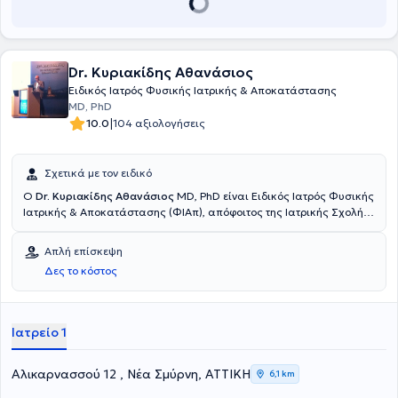
Dr. Κυριακίδης Αθανάσιος
Ειδικός Ιατρός Φυσικής Ιατρικής & Αποκατάστασης
MD, PhD
|
10.0
104 αξιολογήσεις
Σχετικά με τον ειδικό
Ο
Dr. Κυριακίδης Αθανάσιος
MD, PhD είναι Ειδικός Ιατρός Φυσικής
Ιατρικής & Αποκατάστασης (ΦΙΑπ), απόφοιτος της Ιατρικής Σχολής
του Εθνικού & Καποδιστριακού Πανεπιστημίου Αθηνών και
αριστούχος Διδάκτωρ της Ιατρικής Σχολής του Πανεπιστημίου
Απλή επίσκεψη
Πατρών, ο οποίος διατηρεί ιδιωτικό ιατρείο στη Νέα Σμύρνη. Έχει
Δες το κόστος
εξειδικευτεί στη Μεγάλη Βρετανία σε κακώσεις σπονδυλικής
στήλης και νωτιαίου μυελού και στην αποκατάσταση αθλητικών
κακώσεων. Στο ιατρείο του αντιμετωπίζει πόνους μυοσκελετικής ή
νευροπαθητικής αιτιολογίας με ολιστική προσέγγιση,
Ιατρείο 1
συνδυάζοντας την ιατρική φροντίδα με οδηγίες θεραπευτικής
άσκησης που βασίζονται σε επιστημονικά αποδεδειγμένα τεκμήρια.
Αλικαρνασσού 12 , Νέα Σμύρνη, ΑΤΤΙΚΗ
6,1 km