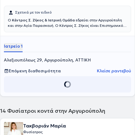
Σχετικά με τον ειδικό
Ο
Κέντρος Σ. Ζήκος & Ιατρική Ομάδα
εδρεύει στην Αργυρούπολη
και στην Αγία Παρασκευή. Ο Κέντρος Σ. Ζήκος είναι Επιστημονικός
Διευθυντής στα Κέντρα Αποκατάστασης "Ιατρική Άσκηση" και
"Άσκηση" και υπό την εποπτεία της ιατρικής του ομάδας
λειτουργούν τμήματα Φυσικοθεραπείας, Εργοθεραπείας,
Ιατρείο 1
Παιδιατρικό αθλητικό τμήμα, τμήμα Wellness, Λογοθεραπείας,
Διατροφολογίας, Βελονισμού, Θεραπευτικής άσκησης, Ρομποτικής
Νευροαποκατάστασης, τμήμα Μνήμης και Γνωστικών λειτουργιών
Αλεξιουπόλεως 29, Αργυρούπολη, ΑΤΤΙΚΗ
όπως και οι υπηρεσίες μεταφοράς ασθενών και κατ’ οίκον
συνεδριών. Βασικό πλεονέκτημα του Κέντρου αποτελεί η ομάδα
Επόμενη διαθεσιμότητα
Κλείσε ραντεβού
τους. Νέοι άνθρωποι με σπουδές υψηλού επιπέδου, διαρκή
επιμόρφωση και κυρίως με διάθεση και ανθρωπιά πλαισιώνουν
τους ασθενείς και παρέχουν υπηρεσίες βάσει θεραπευτικών
πρωτοκόλλων σε συνεργασία πάντοτε με τον θεράποντα ιατρό.
14
Φυσίατροι κοντά στην Αργυρούπολη
Τακβοριάν Μαρία
Φυσίατρος