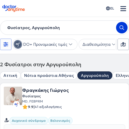
doctoranytime
EL
Φυσίατρος, Αργυρούπολη
DO+ Προνομιακές τιμές
Διαθεσιμότητα
Υ
2
Φυσίατροι στην Αργυρούπολη
Αττική
Νότια προάστια Αθήνας
Αργυρούπολη
Ελλην
Φραγκάκης Γιώργος
Φυσίατρος
MD, FEBPRM
|
9.9
41 αξιολογήσεις
Αυχενικό σύνδρομο
Βελονισμός