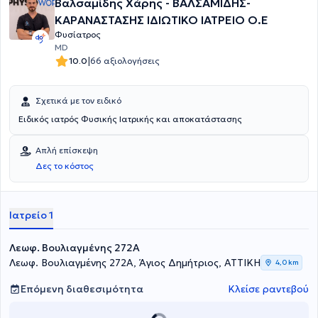
Βαλσαμίδης Χάρης - ΒΑΛΣΑΜΙΔΗΣ-
Σπονδυλικής Στήλης και Άκρων (McKENZIE), στη θεραπευτική
χρήση των κρουστικών κυμάτων (ESWT) και στην προλοθεραπεία
ΚΑΡΑΝΑΣΤΑΣΗΣ ΙΔΙΩΤΙΚΟ ΙΑΤΡΕΙΟ Ο.Ε
(Prolotherapy). Η γιατρός κατέχει τον ευρωπαϊκό τίτλο της
Φυσίατρος
ειδικότητας της Φυσικής Ιατρικής και Αποκατάστασης (FEBPRM).
MD
Στο ιατρείο της αναλαμβάνει τη διάγνωση και αποκατάσταση
|
10.0
66 αξιολογήσεις
ορθοπαιδικών, νευρολογικών και ρευματολογικών παθήσεων,
καθώς και αθλητικών κακώσεων.
Σχετικά με τον ειδικό
Ειδικός ιατρός Φυσικής Ιατρικής και αποκατάστασης
Απλή επίσκεψη
Δες το κόστος
Ιατρείο 1
Λεωφ. Βουλιαγμένης 272A
Λεωφ. Βουλιαγμένης 272A, Άγιος Δημήτριος, ΑΤΤΙΚΗ
4,0 km
Επόμενη διαθεσιμότητα
Κλείσε ραντεβού