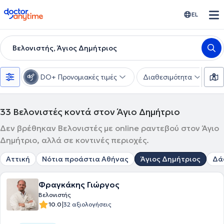
doctoranytime
EL
Βελονιστής, Άγιος Δημήτριος
DO+ Προνομιακές τιμές
Διαθεσιμότητα
Υ
33
Βελονιστές κοντά στον Άγιο Δημήτριο
Δεν βρέθηκαν Βελονιστές με online ραντεβού στον Άγιο
Δημήτριο, αλλά σε κοντινές περιοχές.
Αττική
Νότια προάστια Αθήνας
Άγιος Δημήτριος
Δά
Φραγκάκης Γιώργος
Βελονιστής
|
10.0
32 αξιολογήσεις