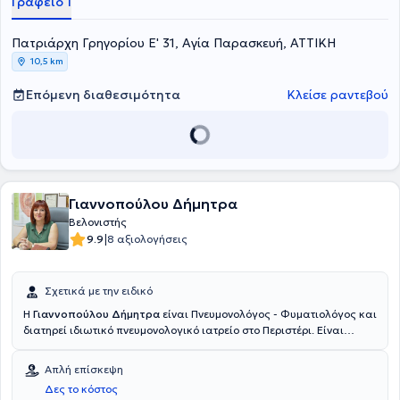
Γραφείο 1
αθλητικές κακώσεις.
Πατριάρχη Γρηγορίου Ε' 31, Αγία Παρασκευή, ΑΤΤΙΚΗ
10,5 km
Επόμενη διαθεσιμότητα
Κλείσε ραντεβού
Γιαννοπούλου Δήμητρα
Βελονιστής
|
9.9
8 αξιολογήσεις
Σχετικά με την ειδικό
Η
Γιαννοπούλου Δήμητρα
είναι Πνευμονολόγος - Φυματιολόγος και
διατηρεί ιδιωτικό πνευμονολογικό ιατρείο στο Περιστέρι. Είναι
πτυχιούχος Ιατρικής του Ινστιτούτου Φαρμακευτικής και Ιατρικής
στο Κλουζ -Ναπόκα Ρουμανίας με διεθνές πτυχίο Ιατρικού
Απλή επίσκεψη
Βελονισμού. Η ιατρός διαθέτει εξειδίκευση στον ιατρικό βελονισμό
Δες το κόστος
για τη διακοπή καπνίσματος, το άσθμα, τη ΧΑΠ, τον πόνο, τις