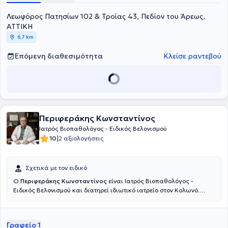
ημικρανία, ίλιγγος, πολυνευροπάθειες και διαταραχές ύπνου.
Λεωφόρος Πατησίων 102 & Τροίας 43, Πεδίον του Άρεως,
Τέλος, ο γιατρός έχει λάβει μέρος σε πλήθος ιατρικών σεμιναρίων
και συνεδρίων, ενώ έχει συμμετάσχει και στην εκπόνηση ιατρικών
ΑΤΤΙΚΗ
εργασιών.
6,7 km
Επόμενη διαθεσιμότητα
Κλείσε ραντεβού
Περιφεράκης Κωνσταντίνος
Ιατρός Βιοπαθολόγος - Ειδικός Βελονισμού
|
10
2 αξιολογήσεις
Σχετικά με τον ειδικό
Ο
Περιφεράκης Κωνσταντίνος
είναι Ιατρός Βιοπαθολόγος -
Ειδικός Βελονισμού και διατηρεί ιδιωτικό ιατρείο στον Κολωνό.
Είναι πτυχιούχος της Ιατρικής Σχολής του Universitatea de
Medicina si Farmacie "Victor Babes" Timisoara και έχει ειδικευθεί
στο 401 Γενικό Στρατιωτικό Νοσοκομείο Αθηνών και στο
Γραφείο 1
Νοσοκομείο Μεταξά. Παράλληλα, ο ιατρός έχει εκπαιδευθεί