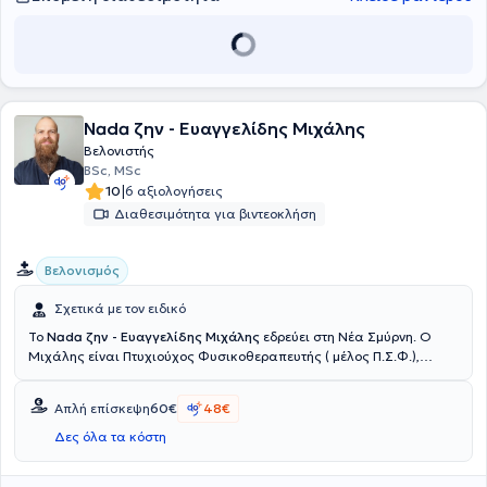
Nada ζην - Ευαγγελίδης Μιχάλης
Βελονιστής
BSc, MSc
|
10
6 αξιολογήσεις
Διαθεσιμότητα για βιντεοκλήση
Βελονισμός
Σχετικά με τον ειδικό
Το
Nada ζην - Ευαγγελίδης Μιχάλης
εδρεύει στη Νέα Σμύρνη. Ο
Μιχάλης είναι Πτυχιούχος Φυσικοθεραπευτής ( μέλος Π.Σ.Φ.),
Βελονιστής με μεταπτυχιακές σπουδές (MSc) στην Αγγλία.
Απόκτησε Master Χειροπρακτικής (Master of Chiropractic) από το
Απλή επίσκεψη
60€
48€
Ackerman College Stockholm. Ακολούθησε μετεκπαίδευση στο
Ιατρικό βελονισμό και Ηλεκτροβελονισμό στην Αγγλία,
Δες όλα τα κόστη
Ωτοβελονισμό με την μέθοδο Nogier, Μικροβελονισμό Κορεάτική
μέθοδος (UK) και Si Yuan -Balance Method στην Ελβετία.