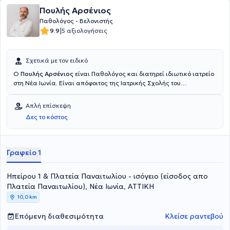
Πουλής Αρσένιος
Παθολόγος - Βελονιστής
|
9.9
5 αξιολογήσεις
Σχετικά με τον ειδικό
Ο
Πουλής Αρσένιος
είναι Παθολόγος και διατηρεί ιδιωτικό ιατρείο
στη Νέα Ιωνία. Είναι απόφοιτος της Ιατρικής Σχολής του
Πανεπιστημίου Ιωαννίνων. Ολοκλήρωσε την ειδικότητά του στην
Εσωτερική Παθολογία και εκπαιδεύτηκε στον Ιατρικό Βελονισμό,
Απλή επίσκεψη
τον Κινέζικο Βελονισμό, την Ωτική Νευροτροποποίηση
Δες το κόστος
(ωτοβελονισμός) και το Νέο Κρανιοβελονισμό κατά YAMAMOTO
(YNSA). Κατά τη διάρκεια της επαγγελματικής του πορείας, υπήρξε
επί σειρά ετών Επιμελητής Α' , της Α' Παθολογικής Ογκολογικής
κλινικής του Νοσοκομείου «Υγεία». Σήμερα, διατελεί συνεργάτης του
Γραφείο 1
νοσοκομείου «Υγεία» με πολυετή εμπειρία στην αντιμετώπιση
παθολογικών νοσημάτων και στην εφαρμογή του Ιατρικού
Ηπείρου 1 & Πλατεία Παναιτωλίου - ισόγειο (είσοδος απο
Βελονισμού. Τέλος, αποτελεί μέλος του Εκπαιδευτικού Ινστιτούτου
Βελονισμού Ελλάδος καθώς και ιδρυτικό μέλος της Ακαδημίας
Πλατεία Παναιτωλίου), Νέα Ιωνία, ΑΤΤΙΚΗ
Ωτικής Νευροτροποποίησης.
10,0 km
Επόμενη διαθεσιμότητα
Κλείσε ραντεβού