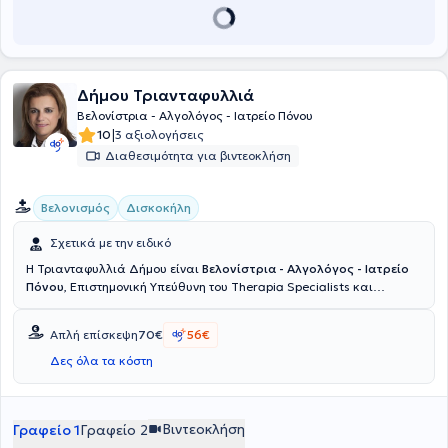
Δήμου Τριανταφυλλιά
Βελονίστρια - Αλγολόγος - Ιατρείο Πόνου
|
10
3 αξιολογήσεις
Διαθεσιμότητα για βιντεοκλήση
Βελονισμός
Δισκοκήλη
Σχετικά με την ειδικό
H Τριανταφυλλιά Δήμου είναι
Βελονίστρια - Αλγολόγος - Ιατρείο
Πόνου
, Επιστημονική Υπεύθυνη του Therapia Specialists και
διατηρεί ιδιωτικά ιατρεία στην Γλυφάδα και στο Χαλάνδρι. Είναι
πτυχιούχος Ιατρικής από το Εθνικό και Καποδιστριακό
Απλή επίσκεψη
70€
56€
Πανεπιστήμιο Αθηνών, με ειδικότητα στην Αναισθησιολογία και
εξειδίκευση στη Διαχείριση Πόνου (Pain Management) στο Queen’s
Δες όλα τα κόστη
Medical Center και στο City Hospital του Nottingham, Ηνωμένο
Βασίλειο. Διαθέτει κλινική εμπειρία τόσο στο City Hospital
Nottingham όσο και στο Γενικό Νοσοκομείο Αθηνών «Ο
Βιντεοκλήση
Γραφείο 1
Γραφείο 2
Ευαγγελισμός». Είναι ενεργό μέλος ελληνικών και διεθνών