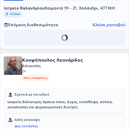
επιστημονικών εταιρειών, μεταξύ των οποίων η Ελληνική Εταιρεία
Αλγολογίας, η Ελληνική Αναισθησιολογική Εταιρεία, η International
Ιατρείο Χαλανδρίου
Χαϊμαντά 19 - 21, Χαλάνδρι, ΑΤΤΙΚΗ
Association for the Study of Pain, η British Pain Society, η British
10,8 km
Acupuncture Society, η International Neuromodulation Society και η
British Association of Medical Hypnosis, ενώ είναι εγγεγραμμένη και
Επόμενη διαθεσιμότητα
Κλείσε ραντεβού
στο Μητρώο Ιατρών Κύπρου.
Κουφόπουλος Λεονάρδος
Βελονιστής
Dr.
Νέος συνεργάτης
Σχετικά με τον ειδικό
Ιατρικός Βελονισμός Χρόνιοι πόνοι, άγχος, κατάθλιψη, αϋπνία,
αυτοάνοσες και ψυχοσωματικές διατ/χές
Απλή επίσκεψη
Δες το κόστος