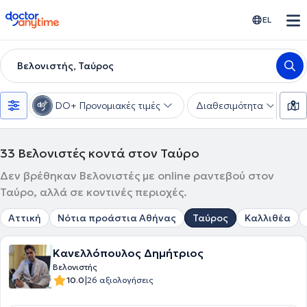
doctoranytime
EL
Βελονιστής, Ταύρος
DO+ Προνομιακές τιμές
Διαθεσιμότητα
Υ
33
Βελονιστές κοντά στον Ταύρο
Δεν βρέθηκαν Βελονιστές με online ραντεβού στον
Ταύρο, αλλά σε κοντινές περιοχές.
Αττική
Νότια προάστια Αθήνας
Ταύρος
Καλλιθέα
Κανελλόπουλος Δημήτριος
Βελονιστής
|
10.0
26 αξιολογήσεις