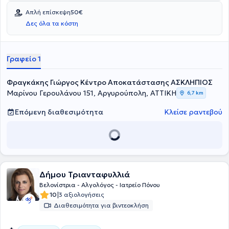
ιατρικής νανοτεχνολογίας (νανοβελονισμός) στην Ελλάδα και το
Απλή επίσκεψη
50€
εξωτερικό. Αρθρογραφεί σε επιστημονικά περιοδικά και
ιστοσελίδες, ενώ το βιογραφικό της συμπεριλαμβάνεται στην διεθνή
Δες όλα τα κόστη
εγκυκλοπαίδεια βιογραφιών, WHO IS WHO. Τέλος, έχει δώσει
συνεντεύξεις σε τηλεοπτικές και ραδιοφωνικές εκπομπές με θέμα
την ολιστική υγεία.
Γραφείο 1
Φραγκάκης Γιώργος Κέντρο Αποκατάστασης ΑΣΚΛΗΠΙΟΣ
Μαρίνου Γερουλάνου 151, Αργυρούπολη, ΑΤΤΙΚΗ
6,7 km
Επόμενη διαθεσιμότητα
Κλείσε ραντεβού
Δήμου Τριανταφυλλιά
Βελονίστρια - Αλγολόγος - Ιατρείο Πόνου
|
10
3 αξιολογήσεις
Διαθεσιμότητα για βιντεοκλήση