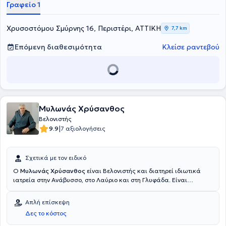
Γραφείο 1
Χρυσοστόμου Σμύρνης 16, Περιστέρι, ΑΤΤΙΚΗ
7,7 km
Επόμενη διαθεσιμότητα
Κλείσε ραντεβού
Μυλωνάς Χρύσανθος
Βελονιστής
|
9.9
7 αξιολογήσεις
Σχετικά με τον ειδικό
Ο
Μυλωνάς Χρύσανθος
είναι Βελονιστής και διατηρεί ιδιωτικά
ιατρεία στην Ανάβυσσο, στο Λαύριο και στη Γλυφάδα. Είναι
πτυχιούχος της Ιατρικής Σχολής του Αριστοτελείου Πανεπιστημίου
Θεσσαλονίκης και ολοκλήρωσε την ειδικότητα της Γενικής
Απλή επίσκεψη
Χειρουργικής στο Γενικό Κρατικό Νοσοκομείο Νίκαιας. Κατά τη
Δες το κόστος
διάρκεια της επαγγελματικής του πορείας, υπήρξε Επιστημονικός
Συνεργάτης στο ΙΚΑ Λαυρίου για περισσότερα από 15 έτη, ενώ