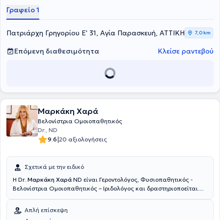
νευρολογική και μυοσκελετική αποκατάσταση, καθώς και στις
Γραφείο 1
αθλητικές κακώσεις.
Πατριάρχη Γρηγορίου Ε' 31, Αγία Παρασκευή, ΑΤΤΙΚΗ
7,0 km
Επόμενη διαθεσιμότητα
Κλείσε ραντεβού
Μαρκάκη Χαρά
Βελονίστρια Ομοιοπαθητικός
Dr., ND
|
9.6
20 αξιολογήσεις
Σχετικά με την ειδικό
Η Dr.
Μαρκάκη Χαρά
ND είναι Γεροντολόγος, Φυσιοπαθητικός -
Βελονίστρια Ομοιοπαθητικός – Ιριδολόγος και δραστηριοποείται
ιδιωτικά στο Μοσχάτο. Έχει σπουδάσει Γεροντολογία (B.sc - The
University of America) με ειδίκευση στην Αντιγήρανση και την
Απλή επίσκεψη
εξισορρόπηση ορμονικών διαταραχών, Φυσιοπαθητική – Κυτταρική