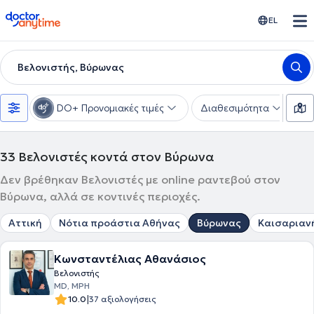
doctoranytime
EL
Βελονιστής, Βύρωνας
DO+ Προνομιακές τιμές
Διαθεσιμότητα
Υ
33
Βελονιστές κοντά στον Βύρωνα
Δεν βρέθηκαν Βελονιστές με online ραντεβού στον
Βύρωνα, αλλά σε κοντινές περιοχές.
Αττική
Νότια προάστια Αθήνας
Βύρωνας
Καισαριαν
Κωνσταντέλιας Αθανάσιος
Βελονιστής
MD, MPH
|
10.0
37 αξιολογήσεις