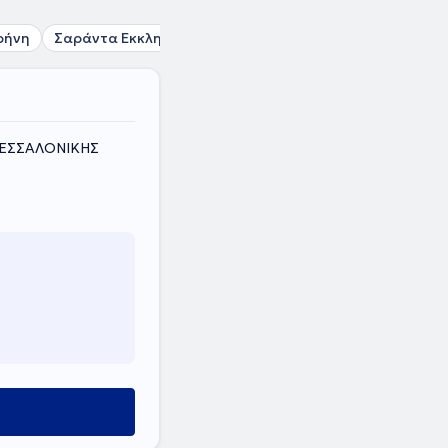
ρήνη
Σαράντα Εκκλησιές
Αμπελόκηποι Θεσσαλονίκης
 ΘΕΣΣΑΛΟΝΙΚΗΣ