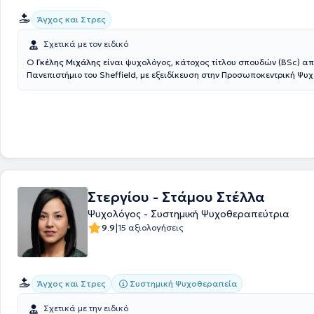
Άγχος και Στρες
Σχετικά με τον ειδικό
Ο
Γκέλης Μιχάλης
είναι ψυχολόγος, κάτοχος τίτλου σπουδών (BSc) απ
Πανεπιστήμιο του Sheffield, με εξειδίκευση στην Προσωποκεντρική Ψ
μέσω του βιωματικού προγράμματος "Ρίζες" του κολλεγίου ICPS στην Α
εγκεκριμένος θεραπευτής από το European Association of Psychothera
διαθέτει το Ευρωπαϊκό Πιστοποιητικό Ψυχοθεραπείας (ECP). Κατοικεί 
στη Θεσσαλονίκη από το 2017, όπου ασκεί το επάγγελμα του ψυχοθερ
ζώσης ή διαδικτυακά, έχοντας πολυετή εμπειρία ως ψυχολόγος σε κλι
περιβάλλον, στον τομέα του προσφυγικού και της παιδικής προστασί
με την επαγγελματική του δραστηριότητα, διευρύνει τις γνώσεις του και
προσωπικές του δεξιότητες συμμετέχοντα
Στεργίου - Στάμου Στέλλα
Ψυχολόγος - Συστημική Ψυχοθεραπεύτρια
|
9.9
15 αξιολογήσεις
Συστημική Ψυχοθεραπεία
Άγχος και Στρες
Σχετικά με την ειδικό