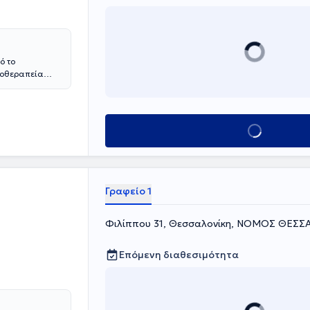
ό το
υχοθεραπεία
θήνα. Είναι
py (EAP) και
και εργάζεται
απευτή δια
Κλείσε ραντεβού
νικό
ας. Παράλληλα
 ενισχύει τις
ς σε προσωπική εποπτεία και θεραπεία.
Γραφείο 1
Φιλίππου 31, Θεσσαλονίκη, ΝΟΜΟΣ ΘΕΣ
Επόμενη διαθεσιμότητα