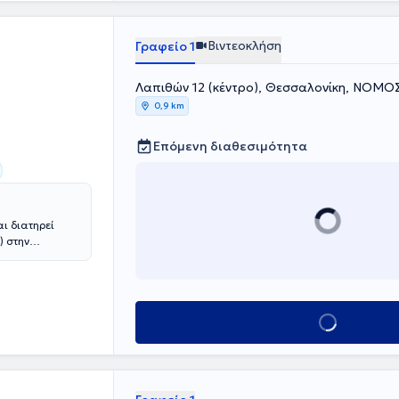
νωνικές ομάδες
Βιντεοκλήση
Γραφείο 1
Λαπιθών 12 (κέντρο), Θεσσαλονίκη, ΝΟ
0,9 km
Επόμενη διαθεσιμότητα
ι διατηρεί
) στην
πιστήμιο
και
hD) στην
Κλείσε ραντεβού
ίο Νομικής από
ή εμπειρία,
y of Leicester
 στη
νήλικες,