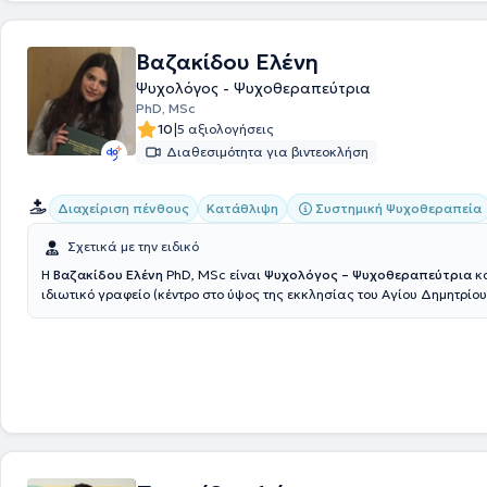
παρέχοντας υπηρεσίες Στήριξης και Συμβουλευτικής σε ευάλωτες κοι
καθώς και Διαχείριση Κρίσης, όπως, επίσης, ως Σύμβουλος Ψυχικής Υγείας στην
πρωτοβάθμια εκπαίδευση
Βαζακίδου Ελένη
Ψυχολόγος - Ψυχοθεραπεύτρια
PhD, MSc
|
10
5 αξιολογήσεις
Διαθεσιμότητα για βιντεοκλήση
Συστημική Ψυχοθεραπεία
Διαχείριση πένθους
Κατάθλιψη
Σχετικά με την ειδικό
Η
Βαζακίδου Ελένη
PhD, MSc είναι
Ψυχολόγος – Ψυχοθεραπεύτρια
κα
ιδιωτικό γραφείο (κέντρο στο ύψος της εκκλησίας του Αγίου Δημητρίου
Θεσσαλονίκη. Είναι πτυχιούχος Ψυχολογίας από το Αριστοτέλειο Πανε
Θεσσαλονίκης και κατέχει εξειδίκευση στη Συστημική Ψυχοθεραπεία 
Συμβουλευτική από το Κε.Σ.Με.Θ. Παράλληλα, κατέχει Διδακτορικό (P
Εγκληματολογία με πλήρη υποτροφία και Μεταπτυχιακό στην Κλινική
Εγκληματολογία από το University of Leicester, ενώ διαθέτει και πτυχ
το Αριστοτέλειο Πανεπιστήμιο Θεσσαλονίκης. Έχει πολυετή ακαδημαϊκ
έχοντας διδάξει ως Lecturer στο Τμήμα Εγκληματολογίας του Universit
και στο Τμήμα Ψυχολογίας του European Campus of York, City College
Θεσσαλονίκη. Τέλος, η ειδικός στο ιδιωτικό της γραφείο υποστηρίζει ε