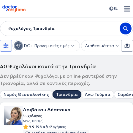
doctoranytime
EL
Ψυχολόγος, Τριανδρία
DO+ Προνομιακές τιμές
Διαθεσιμότητα
Ε
40
Ψυχολόγοι κοντά στην Τριανδρία
Δεν βρέθηκαν Ψυχολόγοι με online ραντεβού στην
Τριανδρία, αλλά σε κοντινές περιοχές.
Νομός Θεσσαλονίκης
Τριανδρία
Άνω Τούμπα
Σαράντ
Δριβάκου Δέσποινα
Ψυχολόγος
MSc, PhD(c)
|
9.9
198 αξιολογήσεις
Διαθεσιμότητα για βιντεοκλήση