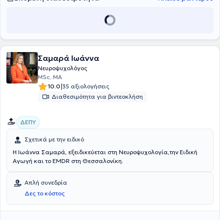
με την εμπειρία και την επιστημονική του εξειδίκευση, είναι σε θέση
να αναλαμβάνει πληθώρα περιστατικών εξατομικεύοντας τη
θεραπεία στις ανάγκες του κάθε ατόμου.
Σαμαρά Ιωάννα
Νευροψυχολόγος
MSc, MA
|
10.0
35 αξιολογήσεις
Διαθεσιμότητα για βιντεοκλήση
ΔΕΠΥ
Σχετικά με την ειδικό
Η Ιωάννα Σαμαρά, εξειδικεύεται στη Νευροψυχολογία,την Ειδική
Αγωγή και το EMDR στη Θεσσαλονίκη.
Απλή συνεδρία
Δες το κόστος