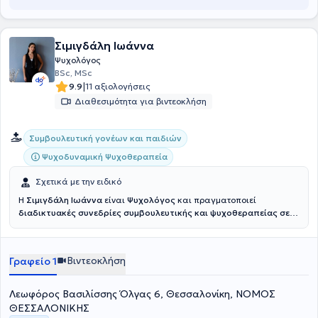
Σιμιγδάλη Ιωάννα
Ψυχολόγος
BSc, MSc
|
9.9
11 αξιολογήσεις
Διαθεσιμότητα για βιντεοκλήση
Συμβουλευτική γονέων και παιδιών
Ψυχοδυναμική Ψυχοθεραπεία
Σχετικά με την ειδικό
Η
Σιμιγδάλη Ιωάννα
είναι
Ψυχολόγος
και πραγματοποιεί
διαδικτυακές συνεδρίες συμβουλευτικής και ψυχοθεραπείας σε
παιδιά, εφήβους και ενήλικες.
Είναι απόφοιτη του Πανεπιστημίου
Ιωαννίνων (2022), με άδεια ασκήσεως επαγγέλματος. Είναι
κάτοχος του Μεταπτυχιακού Διπλώματος “Κλινική Ψυχική Υγεία”
Βιντεοκλήση
Γραφείο 1
του τμήματος Ιατρικής του Αριστοτελείου Πανεπιστημίου
Θεσσαλονίκης (2025) και έχει ολοκληρώσει τριετές εκπαιδευτικό
πρόγραμμα στην Ψυχοδυναμική Προσέγγιση (2022–2025),
Λεωφόρος Βασιλίσσης Όλγας 6, Θεσσαλονίκη, ΝΟΜΟΣ
πιστοποιημένο από την Ελληνική Συμβουλευτική Εταιρεία. Διατηρεί
ΘΕΣΣΑΛΟΝΙΚΗΣ
σταθερή προσήλωση στη διαρκή εκπαίδευση και την