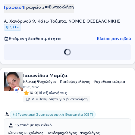
εξελίξεις μέσα από συνέδρια, ημερίδες και σεμινάρια, διευθύνει και
Βιντεοκλήση
Γραφείο 1
Γραφείο 2
αρθρογραφεί την ιστοσελίδα ΨΥΧΟΛΟΥΓΕΙΑ, ενώ εκδίδει και το
πρώτο της βιβλίο με τίτλο: Παιδί και Διατροφή. Τέλος, εξειδικεύεται
Α. Χανδρινού 9, Κάτω Τούμπα, ΝΟΜΟΣ ΘΕΣΣΑΛΟΝΙΚΗΣ
στην κατάθλιψη, στη συμβουλευτική γονέων και στις διαταραχές
άγχους και διάθεσης.
1,9 km
Επόμενη διαθεσιμότητα
Κλείσε ραντεβού
Ιασωνίδου Μαρίζα
Κλινική Ψυχολόγος - Παιδοψυχολόγος - Ψυχοθεραπεύτρια
BSc, MSc
|
10.0
16 αξιολογήσεις
Διαθεσιμότητα για βιντεοκλήση
Γνωσιακή Συμπεριφορική Θεραπεία (CBT)
Σχετικά με την ειδικό
Κλινικός Ψυχολόγος - Παιδοψυχολόγος - Ψυχολόγος -