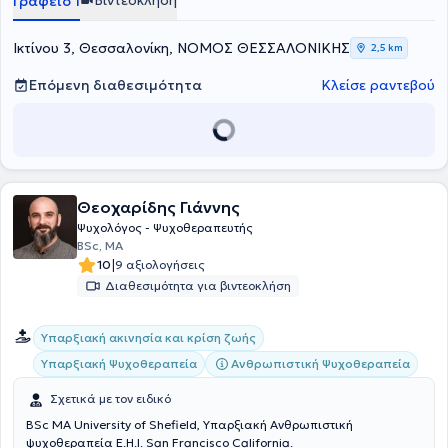
Βιντεοκλήση
Γραφείο 1
Ικτίνου 3, Θεσσαλονίκη, ΝΟΜΟΣ ΘΕΣΣΑΛΟΝΙΚΗΣ
2,5 km
Επόμενη διαθεσιμότητα
Κλείσε ραντεβού
Θεοχαρίδης Γιάννης
Ψυχολόγος - Ψυχοθεραπευτής
BSc, MA
|
10
9 αξιολογήσεις
Διαθεσιμότητα για βιντεοκλήση
Υπαρξιακή ακινησία και κρίση ζωής
Υπαρξιακή Ψυχοθεραπεία
Ανθρωπιστική Ψυχοθεραπεία
Σχετικά με τον ειδικό
BSc MA University of Shefield, Υπαρξιακή Ανθρωπιστική
ψυχοθεραπεία E.H.I. San Francisco California.