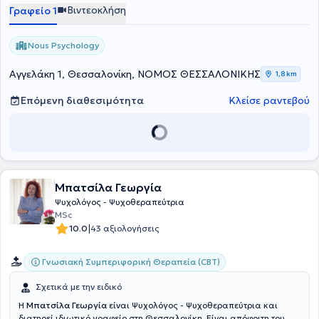
Βιντεοκλήση
Γραφείο 1
Nous Psychology
Αγγελάκη 1, Θεσσαλονίκη, ΝΟΜΟΣ ΘΕΣΣΑΛΟΝΙΚΗΣ
1,8 km
Επόμενη διαθεσιμότητα
Κλείσε ραντεβού
Μπατσίλα Γεωργία
Ψυχολόγος - Ψυχοθεραπεύτρια
MSc
|
10.0
43 αξιολογήσεις
Γνωσιακή Συμπεριφορική Θεραπεία (CBT)
Σχετικά με την ειδικό
Η
Μπατσίλα Γεωργία
είναι Ψυχολόγος - Ψυχοθεραπεύτρια και
διατηρεί ιδιωτικό γραφείο στη Θεσσαλονίκη. Είναι απόφοιτη του