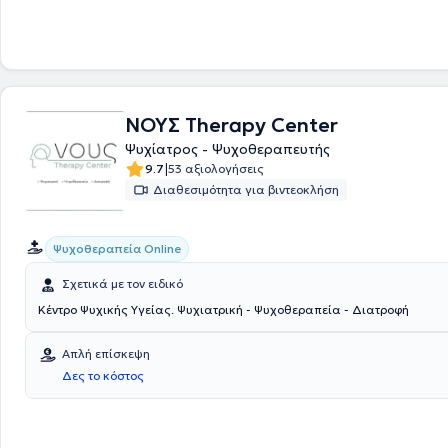
ή/και χορήγηση φαρμακευτικής αγωγής. Αντιμετωπίζει όλο το φάσμα
ψυχιατρικών παθήσεων του ενηλίκου, ενώ έχει ιδιαίτερη εμπειρία στη
κατάθλιψης, άγχους, κρίσεων πανικού, φοβιών, ψυχαναγκασμών, ψ
συμπτωμάτων, καθώς και στη διαχείριση προβλημάτων στις διαπρο
σχέσεις. Δεν αναλαμβάνει εξαρτήσεις από ουσίες και τυχερά παιχνίδι
του Ιατρικού Συλλόγου Θεσσαλονίκης και της Πανελλήνιας Εταιρείας
ΝΟΥΣ Therapy Center
Αναλυτικής Ψυχοθεραπείας.
Ψυχίατρος - Ψυχοθεραπευτής
|
9.7
53 αξιολογήσεις
Διαθεσιμότητα για βιντεοκλήση
Ψυχοθεραπεία Online
Σχετικά με τον ειδικό
Κέντρο Ψυχικής Υγείας. Ψυχιατρική - Ψυχοθεραπεία - Διατροφή
Απλή επίσκεψη
Δες το κόστος