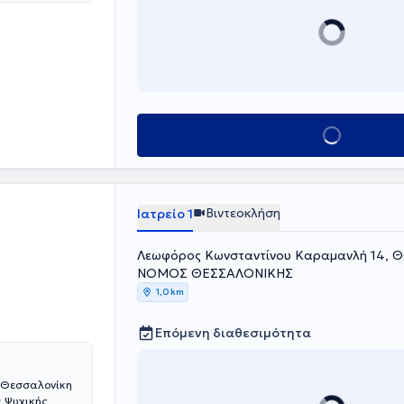
ς( Katholisches
 αλλά και σε
ή με πληθώρα
ατάθλιψη,
αρτήσεις,
στική
ησε στο Μόναχο
Κλείσε ραντεβού
Βιντεοκλήση
Ιατρείο 1
Λεωφόρος Κωνσταντίνου Καραμανλή 14, Θ
ΝΟΜΟΣ ΘΕΣΣΑΛΟΝΙΚΗΣ
1,0 km
Επόμενη διαθεσιμότητα
η Θεσσαλονίκη
α Ψυχικής