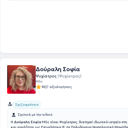
εργάστηκε για περίπου 10 χρόνια σε μεγάλα νοσοκομεία της Γερμανία
Krankenhaus Hagen, Kbo Isar Amper Klinikum München) σε ψυχιατρική
νευρολογική κλινική. Κατά την διάρκεια της ειδίκευσης ήρθε σε επαφ
διαφορετικών ψυχιατρικών περιστατικών( ψυχώσεις, σχιζοφρένεια, κ
αγχώδεις διαταραχές, κρίσεις πανικού, άνοια, αλκοολισμός, ουσιοεξ
διαταραχές προσωπικότητας κ.ά.). Παράλληλα εκπαιδεύτηκε στη Γνω
Συμπεριφορική Ψυχοθεραπεία για περίπου 2,5 χρόνια. Το 2023 απέκτ
τον τίτλο της ειδικού Ψυχιάτρου Ψυχοθεραπεύτριας.
Δούραλη Σοφία
Ψυχίατρος
(Ψυχίατρος)
MSc
|
10
7 αξιολογήσεις
Σχιζοφρένεια
Σχετικά με την ειδικό
Η
Δούραλη Σοφία
MSc είναι Ψυχίατρος, διατηρεί ιδιωτικό ιατρείο στ
και εργάζεται ως Επιμελήτρια Β’ σε Πολυδύναμη Νοσηλευτική Μονάδ