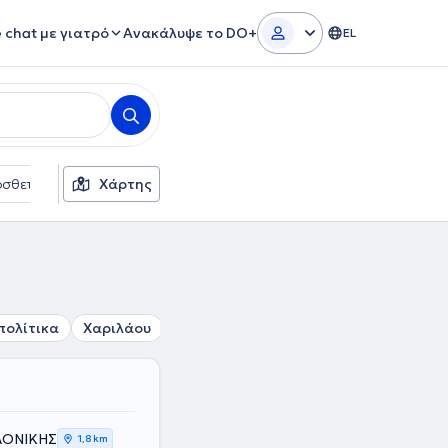
e chat με γιατρό
Ανακάλυψε το DO+
EL
σθετα φίλτρα
Χάρτης
Γλώσσες
Ασφαλιστικές εταιρείες
πολίτικα
Χαριλάου
Θεσσαλονίκη
Πυλαία
Συκιές
ΛΟΝΙΚΗΣ
1,8 km