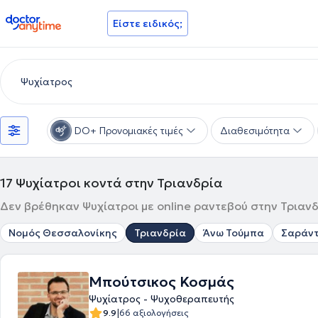
doctoranytime
Είστε ειδικός;
DO+ Προνομιακές τιμές
Διαθεσιμότητα
17
Ψυχίατροι κοντά στην Τριανδρία
Δεν βρέθηκαν Ψυχίατροι με online ραντεβού στην Τριανδ
Νομός Θεσσαλονίκης
Τριανδρία
Άνω Τούμπα
Σαράντ
Μπούτσικος Κοσμάς
Ψυχίατρος - Ψυχοθεραπευτής
|
9.9
66 αξιολογήσεις