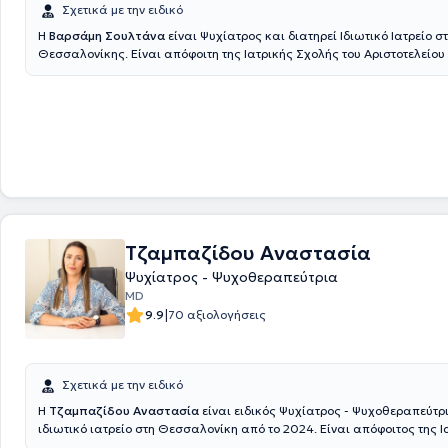
Σχετικά με την ειδικό
Η
Βαρσάμη Σουλτάνα
είναι Ψυχίατρος και διατηρεί Ιδιωτικό Ιατρείο σ
Θεσσαλονίκης. Είναι απόφοιτη της Ιατρικής Σχολής του Αριστοτελείου
Θεσσαλονίκης και κάτοχος μεταπτυχιακού διπλώματος στην Κοινωνι
από το Δημοκρίτειο Πανεπιστήμιο Θράκης. Το αγροτικό της το πραγμα
Περιφερειακό Ιατρείο Πατρικίου και στο Κέντρο Υγείας Νιγρίτας Σερρ
ως ειδικευόμενη Ψυχιατρικής στη ψυχιατρική κλινική του Γενικού Νοσ
Κατερίνης και στο Πανεπιστημιακό Γενικό Νοσοκομείο Αλεξανδρούπολη
εργαστεί ως εφημερεύων ιατρός στην ιδιωτική ψυχιατρική κλινική San 
και στο Κέντρο Αποκατάστασης Αναγέννηση. Στο ιατρείο της αναλαμβ
περιστατικά που άπτονται του μεγαλύτερου μέρους του φάσματος της
ενώ αξίζει να σημειωθεί ότι εξειδικεύεται στο άγχος, την κατάθλιψη κ
διαταραχή πανικού.
Τζαμπαζίδου Αναστασία
Ψυχίατρος - Ψυχοθεραπεύτρια
MD
|
9.9
70 αξιολογήσεις
Σχετικά με την ειδικό
Η
Τζαμπαζίδου Αναστασία
είναι ειδικός Ψυχίατρος - Ψυχοθεραπεύτρι
ιδιωτικό ιατρείο στη Θεσσαλονίκη από το 2024. Είναι απόφοιτος της 
του Αριστοτελείου Πανεπιστημίου Θεσσαλονίκης. Μετά το πέρας των