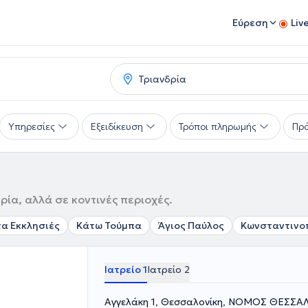
Εύρεση
Liv
Υπηρεσίες
Εξειδίκευση
Τρόποι πληρωμής
Πρό
ρία, αλλά σε κοντινές περιοχές.
α Εκκλησιές
Κάτω Τούμπα
Άγιος Παύλος
Κωνσταντινο
Ιατρείο 1
Ιατρείο 2
Αγγελάκη 1, Θεσσαλονίκη, ΝΟΜΟΣ ΘΕΣΣΑ