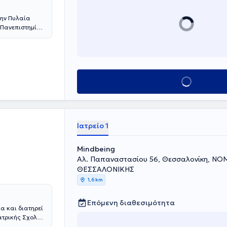
την Πυλαία
 Πανεπιστημίου
κή Ψυχιατρική
τοποίησε στο
ών. Εργάστηκε
οκομείου
ς. Επίσης, έχει
Κλείσε ραντεβο
Vitale - Ελπίς
άνει
 ψυχιατρικής
αι την
Ιατρείο 1
Mindbeing
Αλ. Παπαναστασίου 56, Θεσσαλονίκη, Ν
ΘΕΣΣΑΛΟΝΙΚΗΣ
1,6 km
Επόμενη διαθεσιμότητα
α και διατηρεί
Ιατρικής Σχολής
 σπουδών