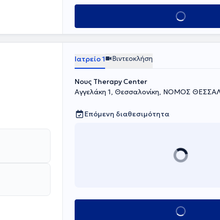
 των
Κλείσε ραντεβού
ν αντιμετώπιση
υχοσωματικών
σωπικές
α. Είναι μέλος
 Γνωστικής
Βιντεοκλήση
Ιατρείο 1
Νους Therapy Center
Αγγελάκη 1, Θεσσαλονίκη, ΝΟΜΟΣ ΘΕΣΣΑ
Επόμενη διαθεσιμότητα
Κλείσε ραντεβού