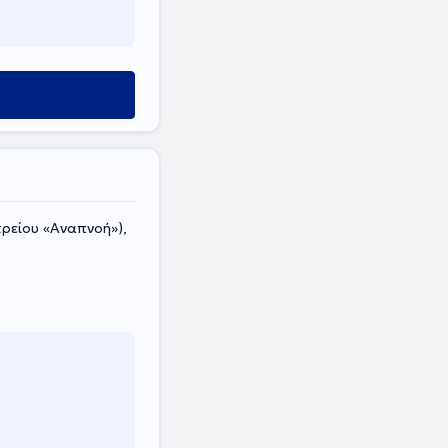
τρείου «Αναπνοή»),