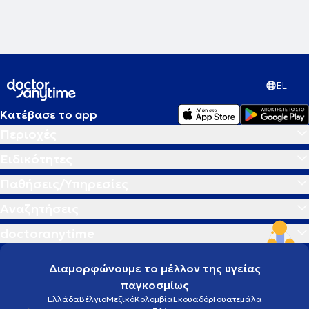
EL
Κατέβασε το app
Περιοχές
Ειδικότητες
Παθήσεις/Υπηρεσίες
Αναζητήσεις
doctoranytime
Διαμορφώνουμε το μέλλον της υγείας
παγκοσμίως
Ελλάδα
Βέλγιο
Μεξικό
Κολομβία
Εκουαδόρ
Γουατεμάλα