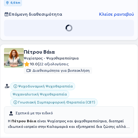
ΘΕΣΣΑΛΟΝΙΚΗΣ
6,6 km
Επόμενη διαθεσιμότητα
Κλείσε ραντεβού
Πέτρου Βάια
Ψυχίατρος - Ψυχοθεραπεύτρια
|
10.0
22 αξιολογήσεις
Διαθεσιμότητα για βιντεοκλήση
Ψυχοδυναμική Ψυχοθεραπεία
Ψυχαναλυτική Ψυχοθεραπεία
Γνωσιακή Συμπεριφορική Θεραπεία (CBT)
Σχετικά με την ειδικό
Η
Πέτρου Βάια
είναι Ψυχίατρος και ψυχοθεραπεύτρια, διατηρεί
ιδιωτικό ιατρείο στην Καλαμαριά και εξυπηρετεί δια ζώσης αλλά
και διαδικτυακά ραντεβού. Έχει ολοκληρώσει τις σπουδές της στην
Ιατρική σχολή του Εθνικού και Καποδιστριακού Πανεπιστημίου