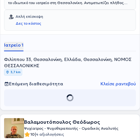
το ιδιωτικό του ιατρείο στη Θεσσαλονίκη. Αντιμετωπίζει πλήθος
περιστατικών, έχοντας πάντα στο επίκεντρο την καλύτερη δυνατή
εξυπηρέτηση των εξατομικευμένων αναγκών, κάθε ανθρώπου που
Απλή επίσκεψη
αναλαμβάνει.
Δες το κόστος
Ιατρείο 1
Φιλίππου 33, Θεσσαλονίκη, Ελλάδα, Θεσσαλονίκη, ΝΟΜΟΣ
ΘΕΣΣΑΛΟΝΙΚΗΣ
3,7 km
Επόμενη διαθεσιμότητα
Κλείσε ραντεβού
Βαλαμουτόπουλος Θεόδωρος
Ψυχίατρος - Ψυχοθεραπευτής - Ομαδικός Αναλυτής
|
10
4 αξιολογήσεις