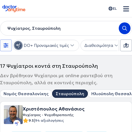
doctoranytime
EL
Ψυχίατρος, Σταυρούπολη
DO+ Προνομιακές τιμές
Διαθεσιμότητα
Υ
17
Ψυχίατροι κοντά στη Σταυρούπολη
Δεν βρέθηκαν Ψυχίατροι με online ραντεβού στη
Σταυρούπολη, αλλά σε κοντινές περιοχές.
Νομός Θεσσαλονίκης
Σταυρούπολη
Ηλιούπολη Θεσσαλ
Χριστόπουλος Αθανάσιος
Ψυχίατρος - Ψυχοθεραπευτής
|
9.5
94 αξιολογήσεις