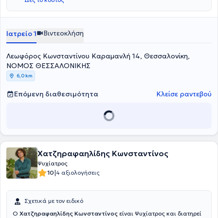
Φροντίδα. Επιπλέον, είναι μέλος της Επιτροπής του Ειδικού
ψυχοθεραπεία και ολοκληρωμένη παρακολούθηση των ασθενών
Σώματος Ιατρών (ΚΕΠΑ).
της, ενώ αναλαμβάνει και τη σύνταξη και διεκπεραίωση φακέλων
ΚΕΠΑ.
Βιντεοκλήση
Ιατρείο 1
Λεωφόρος Κωνσταντίνου Καραμανλή 14, Θεσσαλονίκη,
ΝΟΜΟΣ ΘΕΣΣΑΛΟΝΙΚΗΣ
6,0 km
Επόμενη διαθεσιμότητα
Κλείσε ραντεβού
Χατζηραφαηλίδης Κωνσταντίνος
Ψυχίατρος
|
10
4 αξιολογήσεις
Σχετικά με τον ειδικό
O
Χατζηραφαηλίδης Κωνσταντίνος
είναι Ψυχίατρος και διατηρεί