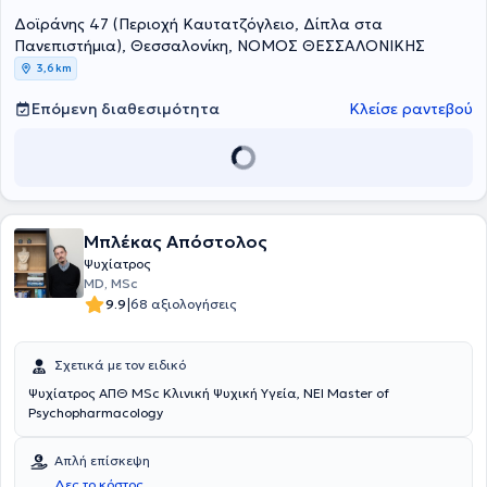
φάσμα των ψυχιατρικών παθήσεων του ενηλίκου, ενώ έχει
Δοϊράνης 47 (Περιοχή Καυτατζόγλειο, Δίπλα στα
ιδιαίτερη εμπειρία στην αντιμετώπιση κατάθλιψης, άγχους,
κρίσεων πανικού, φοβιών, ψυχαναγκασμών, ψυχοσωματικών
Πανεπιστήμια), Θεσσαλονίκη, ΝΟΜΟΣ ΘΕΣΣΑΛΟΝΙΚΗΣ
συμπτωμάτων, καθώς και στη διαχείριση προβλημάτων στις
3,6 km
διαπροσωπικές σχέσεις. Δεν αναλαμβάνει εξαρτήσεις από ουσίες
και τυχερά παιχνίδια. Είναι μέλος του Ιατρικού Συλλόγου
Επόμενη διαθεσιμότητα
Κλείσε ραντεβού
Θεσσαλονίκης και της Πανελλήνιας Εταιρείας Γνωστικής
Αναλυτικής Ψυχοθεραπείας.
Μπλέκας Απόστολος
Ψυχίατρος
MD, MSc
|
9.9
68 αξιολογήσεις
Σχετικά με τον ειδικό
Ψυχίατρος ΑΠΘ MSc Κλινική Ψυχική Υγεία, NEI Master of
Psychopharmacology
Απλή επίσκεψη
Δες το κόστος