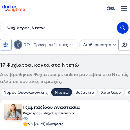
doctoranytime
EL
Ψυχίατρος, Ντεπώ
DO+ Προνομιακές τιμές
Διαθεσιμότητα
Υ
17
Ψυχίατροι κοντά στο Ντεπώ
Δεν βρέθηκαν Ψυχίατροι με online ραντεβού στο Ντεπώ,
αλλά σε κοντινές περιοχές.
Νομός Θεσσαλονίκης
Ντεπώ
Βυζάντιο
Χαριλάου
Τζαμπαζίδου Αναστασία
Ψυχίατρος - Ψυχοθεραπεύτρια
MD
|
9.9
70 αξιολογήσεις