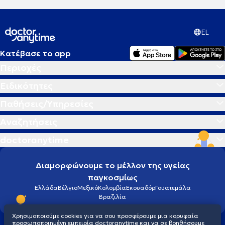
EL
Κατέβασε το app
Περιοχές
Ειδικότητες
Παθήσεις/Υπηρεσίες
Αναζητήσεις
doctoranytime
Διαμορφώνουμε το μέλλον της υγείας
παγκοσμίως
Ελλάδα
Βέλγιο
Μεξικό
Κολομβία
Εκουαδόρ
Γουατεμάλα
Βραζιλία
Χρησιμοποιούμε cookies για να σου προσφέρουμε μια κορυφαία
προσωποποιημένη εμπειρία doctoranytime και να σε βοηθήσουμε