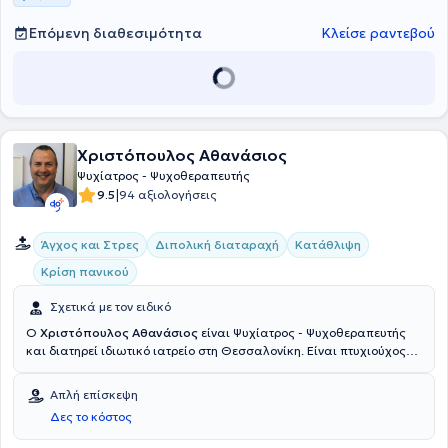
Επόμενη διαθεσιμότητα
Κλείσε ραντεβού
Χριστόπουλος Αθανάσιος
Ψυχίατρος - Ψυχοθεραπευτής
|
9.5
94 αξιολογήσεις
Άγχος και Στρες
Διπολική διαταραχή
Κατάθλιψη
Κρίση πανικού
Σχετικά με τον ειδικό
O
Χριστόπουλος Αθανάσιος
είναι Ψυχίατρος - Ψυχοθεραπευτής
και διατηρεί ιδιωτικό ιατρείο στη Θεσσαλονίκη. Είναι πτυχιούχος
της Ιατρικής Σχολής του Πανεπιστημίου Ιωαννίνων και ειδικεύτηκε
στη Β’ ψυχιατρική κλινική του Αριστοτελείου Πανεπιστημίου
Απλή επίσκεψη
Θεσσαλονίκης. Ο γιατρός έχει ιδιαίτερη εμπειρία σε παθήσεις
Δες το κόστος
όπως, οι αγχώδεις διαταραχές, οι διαταραχές προσωπικότητας, οι
εξαρτήσεις, η ιδεοψυχαναγκαστική διαταραχή, η κατάθλιψη, οι