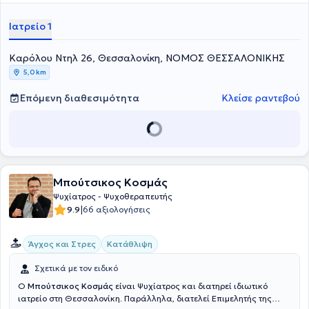
κρίσεις πανικού, η σχιζοφρένεια, οι ψυχωτικές διαταραχές κ.α.
Διατελεί Επιστημονικός συνεργάτης της Ψυχιατρικής κλινικής
Ιατρείο 1
Ασκληπιείον και San Vitale στη Θεσσαλονίκη και της Ψυχιατρικής
κλινικής "Ελπίδα" στην Κατερίνη. Τέλος, συμμετέχει κάθε χρόνο σε
Καρόλου Ντηλ 26, Θεσσαλονίκη, ΝΟΜΟΣ ΘΕΣΣΑΛΟΝΙΚΗΣ
συνέδρια της Ελληνικής Ψυχιατρικής Εταιρείας και της Ελληνικής
Εταιρείας Κλινικής Ψυχοφαρμακολογίας και είναι μέλος του
5,0 km
Ελληνικού Συλλόγου Βραχείας Εντατικής Δυναμικής
Ψυχοθεραπείας.
Επόμενη διαθεσιμότητα
Κλείσε ραντεβού
Μπούτσικος Κοσμάς
Ψυχίατρος - Ψυχοθεραπευτής
|
9.9
66 αξιολογήσεις
Άγχος και Στρες
Κατάθλιψη
Σχετικά με τον ειδικό
Ο
Μπούτσικος Κοσμάς
είναι Ψυχίατρος και διατηρεί ιδιωτικό
ιατρείο στη Θεσσαλονίκη. Παράλληλα, διατελεί Επιμελητής της