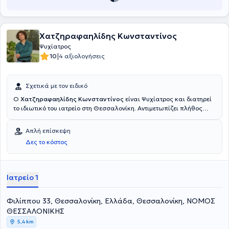
Χατζηραφαηλίδης Κωνσταντίνος
Ψυχίατρος
|
10
4 αξιολογήσεις
Σχετικά με τον ειδικό
O
Χατζηραφαηλίδης Κωνσταντίνος
είναι Ψυχίατρος και διατηρεί
το ιδιωτικό του ιατρείο στη Θεσσαλονίκη. Αντιμετωπίζει πλήθος
περιστατικών, έχοντας πάντα στο επίκεντρο την καλύτερη δυνατή
εξυπηρέτηση των εξατομικευμένων αναγκών, κάθε ανθρώπου που
Απλή επίσκεψη
αναλαμβάνει.
Δες το κόστος
Ιατρείο 1
Φιλίππου 33, Θεσσαλονίκη, Ελλάδα, Θεσσαλονίκη, ΝΟΜΟΣ
ΘΕΣΣΑΛΟΝΙΚΗΣ
5,4 km