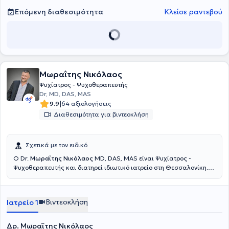
Επόμενη διαθεσιμότητα
Κλείσε ραντεβού
Μωραΐτης Νικόλαος
Ψυχίατρος - Ψυχοθεραπευτής
Dr, MD, DAS, MAS
|
9.9
64 αξιολογήσεις
Διαθεσιμότητα για βιντεοκλήση
Σχετικά με τον ειδικό
Ο Dr.
Μωραΐτης Νικόλαος
MD, DAS, MAS είναι Ψυχίατρος -
Ψυχοθεραπευτής και διατηρεί ιδιωτικό ιατρείο στη Θεσσαλονίκη.
Πραγματοποίησε τις σπουδές του στην Ιατρική σχολή του
Αριστοτελείου Πανεπιστημίου Θεσσαλονίκης και ολοκλήρωσε την
ειδικότητα του στην Ψυχιατρική εξ’ ολοκλήρου στο γερμανόφωνο
Βιντεοκλήση
Ιατρείο 1
κομμάτι της Ελβετίας. Ακόμη, έχει δίπλωμα ιατρικής
Ψυχοθεραπείας (Diplome of Advanced Studies DAS & MAS) από το
University of Zürich της Ελβετίας. Έχει εκπαιδευτεί στην
Δρ. Μωραΐτης Νικόλαος