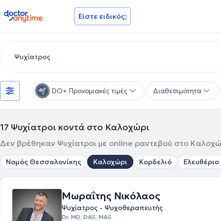
doctoranytime
Είστε ειδικός;
DO+ Προνομιακές τιμές
Διαθεσιμότητα
17
Ψυχίατροι κοντά στο Καλοχώρι
Δεν βρέθηκαν Ψυχίατροι με online ραντεβού στο Καλοχώρ
Νομός Θεσσαλονίκης
Καλοχώρι
Κορδελιό
Ελευθέριο 
Μωραΐτης Νικόλαος
Ψυχίατρος - Ψυχοθεραπευτής
Dr, MD, DAS, MAS