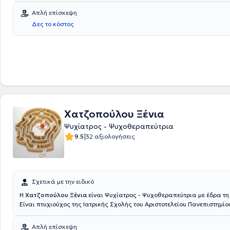
ανθρώπου που αναλαμβάνει.
Απλή επίσκεψη
Δες το κόστος
Χατζοπούλου Ξένια
Ψυχίατρος - Ψυχοθεραπεύτρια
|
9.5
32 αξιολογήσεις
Σχετικά με την ειδικό
Η
Χατζοπούλου Ξένια
είναι Ψυχίατρος - Ψυχοθεραπεύτρια με έδρα τ
Είναι πτυχιούχος της Ιατρικής Σχολής του Αριστοτελείου Πανεπιστημίο
Θεσσαλονίκης και έχει ειδικευτεί στη Ψυχιατρική στη Β' Πανεπιστημια
Διαθέτει πάνω από 20 χρόνια εμπειρία στην άσκηση κλινικής ψυχιατ
Απλή επίσκεψη