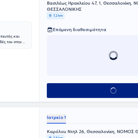
Βασιλέως Ηρακλείου 47, 1, Θεσσαλονίκη,
ΘΕΣΣΑΛΟΝΙΚΗΣ
7,2 km
Επόμενη διαθεσιμότητα
πευτής και
δές του στην
λοκλήρωσε την
τι της
Advanced
αιδευτεί στην
 και στην
εχνικών CBT,
ραχών μέσω
Κλείσε ραντεβού
 άνοια και στις
ξαρτήσεις.
ν Ελβετία ενώ
ομέα
ινικής
Ιατρείο 1
 διάγνωση και
βανομένων και
ε τις
Καρόλου Ντηλ 26, Θεσσαλονίκη, ΝΟΜΟΣ
γκαστική
7,3 km