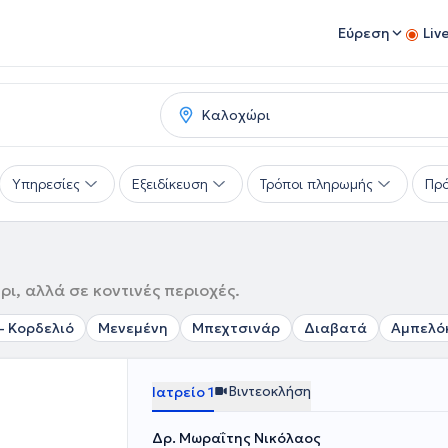
Εύρεση
Liv
Υπηρεσίες
Εξειδίκευση
Τρόποι πληρωμής
Πρό
ι, αλλά σε κοντινές περιοχές.
- Κορδελιό
Μενεμένη
Μπεχτσινάρ
Διαβατά
Αμπελό
Βιντεοκλήση
Ιατρείο 1
Δρ. Μωραΐτης Νικόλαος