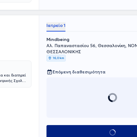
Ιατρείο 1
Mindbeing
Αλ. Παπαναστασίου 56, Θεσσαλονίκη, Ν
ΘΕΣΣΑΛΟΝΙΚΗΣ
16,0 km
Επόμενη διαθεσιμότητα
α και διατηρεί
Ιατρικής Σχολής
 σπουδών
ς( Katholisches
 αλλά και σε
ή με πληθώρα
ατάθλιψη,
αρτήσεις,
στική
ησε στο Μόναχο
Κλείσε ραντεβού