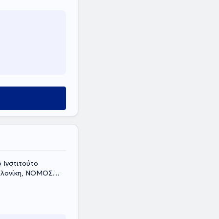
ύ
 Ινστιτούτο
σαλονίκη, ΝΟΜΟΣ