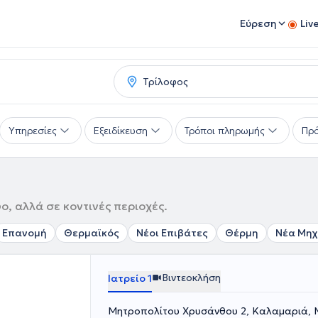
Εύρεση
Liv
Υπηρεσίες
Εξειδίκευση
Τρόποι πληρωμής
Πρό
ο, αλλά σε κοντινές περιοχές.
Επανομή
Θερμαϊκός
Νέοι Επιβάτες
Θέρμη
Νέα Μη
Βιντεοκλήση
Ιατρείο 1
Μητροπολίτου Χρυσάνθου 2, Καλαμαριά