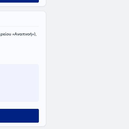
τρείου «Αναπνοή»),