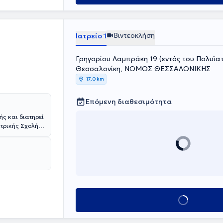
Βιντεοκλήση
Ιατρείο 1
Γρηγορίου Λαμπράκη 19 (εντός του Πολυϊα
Θεσσαλονίκη, ΝΟΜΟΣ ΘΕΣΣΑΛΟΝΙΚΗΣ
17,0 km
Επόμενη διαθεσιμότητα
ής και διατηρεί
ατρικής Σχολής
υχιακού
 την υπηρεσία
ει εκπαιδευτεί
ερίνης και στην
οκομείου
 εκπαιδεύτηκε
κού
ρεσιών στο
Κλείσε ραντεβού
ιακή
νδρούπολης και