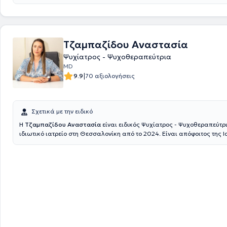
Τζαμπαζίδου Αναστασία
Ψυχίατρος - Ψυχοθεραπεύτρια
MD
|
9.9
70 αξιολογήσεις
Σχετικά με την ειδικό
Η
Τζαμπαζίδου Αναστασία
είναι ειδικός Ψυχίατρος - Ψυχοθεραπεύτρι
ιδιωτικό ιατρείο στη Θεσσαλονίκη από το 2024. Είναι απόφοιτος της 
του Αριστοτελείου Πανεπιστημίου Θεσσαλονίκης. Μετά το πέρας των
εργάστηκε για περίπου 10 χρόνια σε μεγάλα νοσοκομεία της Γερμανία
Krankenhaus Hagen, Kbo Isar Amper Klinikum München) σε ψυχιατρική
νευρολογική κλινική. Κατά την διάρκεια της ειδίκευσης ήρθε σε επαφ
διαφορετικών ψυχιατρικών περιστατικών( ψυχώσεις, σχιζοφρένεια, κ
αγχώδεις διαταραχές, κρίσεις πανικού, άνοια, αλκοολισμός, ουσιοεξ
διαταραχές προσωπικότητας κ.ά.). Παράλληλα εκπαιδεύτηκε στη Γνω
Συμπεριφορική Ψυχοθεραπεία για περίπου 2,5 χρόνια. Το 2023 απέκτ
τον τίτλο της ειδικού Ψυχιάτρου Ψυχοθεραπεύτριας.