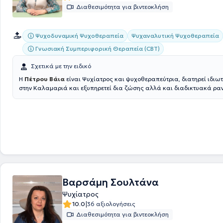
Διαθεσιμότητα για βιντεοκλήση
Ψυχοδυναμική Ψυχοθεραπεία
Ψυχαναλυτική Ψυχοθεραπεία
Γνωσιακή Συμπεριφορική Θεραπεία (CBT)
Σχετικά με την ειδικό
Η
Πέτρου Βάια
είναι Ψυχίατρος και ψυχοθεραπεύτρια, διατηρεί ιδιωτ
στην Καλαμαριά και εξυπηρετεί δια ζώσης αλλά και διαδικτυακά ραν
ολοκληρώσει τις σπουδές της στην Ιατρική σχολή του Εθνικού και Κα
Πανεπιστημίου Αθηνών και είναι μέλος της Ελληνικής Ψυχιατρικής Ετα
Ολοκλήρωσε την ειδικότητα της στο Ψυχιατρικό Νοσοκομείο Θεσσαλο
εργάζεται ως ιδιώτης Ψυχίατρος και από το 2024 εργάζεται ως ψυχί
εταιρία Σύνθεση, στο Κέντρο Ημέρας Εστία. Στη διάρκεια των σπουδών
αποκτήσει κλινική εμπειρία σε διάφορα κομμάτια της ιατρικής σε πα
κλινικές της Βαρσοβίας, της Μάλτας, του Κάουνας και της Βουδαπέστη
παρακολουθήσει Κλινικά Σεμινάρια για το ψυχικό τραύμα στο Ινστιτο
και Υγείας, σεμινάριο εισαγωγής στην Ομαδική Δυναμική και την Ομ
Ψυχοθεραπεία αλλά και πληθώρα άλλων σεμιναρίων. Έχει λάβει εκπ
Βαρσάμη Σουλτάνα
Ψυχοδυναμική Ψυχοθεραπεία από το Αιγινήτειο Νοσοκομείο, στην
Ψυχίατρος
Κινηματογραφοθεραπεία, στη Θεραπεία Οικογένειας και Ζεύγους, κ
|
10.0
36 αξιολογήσεις
Ψυχιατροδικαστική από το ΕΚΠΑ. Επίσης, έχει παρακολουθήσει σεμιν
Ψυχαναλυτική Ψυχοθεραπεία της Ελληνικής Εταιρείας Ψυχανάλυσης 
Διαθεσιμότητα για βιντεοκλήση
Ψυχαναλυτικής Ψυχοθεραπείας, καθώς και από την Ψυχιατρική Κλινι