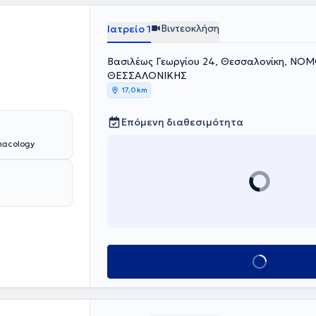
μοκριτείου
 όλου του
λιψη, διπολική
Βιντεοκλήση
Ιατρείο 1
 ενδιαφέροντός
ονης
Βασιλέως Γεωργίου 24, Θεσσαλονίκη, ΝΟ
ριπτώσεις που
ΘΕΣΣΑΛΟΝΙΚΗΣ
ες
 για κάθε
17,0 km
Επόμενη διαθεσιμότητα
macology
Κλείσε ραντεβού