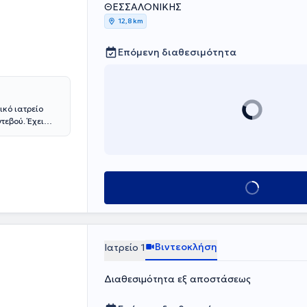
ΘΕΣΣΑΛΟΝΙΚΗΣ
12,8 km
Επόμενη διαθεσιμότητα
ικό ιατρείο
τεβού. Έχει
ποδιστριακού
ιρείας.
νίκης και
ατρος στην
 της έχει
Κλείσε ραντεβού
νεπιστημιακές
ς. Έχει
ύτο ψυχολογίας
αδική
αίδευση στην
Βιντεοκλήση
Ιατρείο 1
αθώς και στην
Διαθεσιμότητα εξ αποστάσεως
άρια στην
και
κή Ιωαννίνων