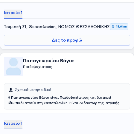
Ιατρείο 1
Τσιμισκή 31, Θεσσαλονίκη, ΝΟΜΟΣ ΘΕΣΣΑΛΟΝΙΚΗΣ
18,6 km
Δες το προφίλ
Παπαγεωργίου Βάγια
Παιδοψυχίατρος
Σχετικά με την ειδικό
Η
Παπαγεωργίου Βάγια
είναι Παιδοψυχίατρος και διατηρεί
ιδιωτικό ιατρείο στη Θεσσαλονίκη. Είναι Διδάκτωρ της Ιατρικής
Σχολής του Αριστοτελείου Πανεπιστημίου Θεσσαλονίκης και
κατέχει δίπλωμα Παιδοψυχιατρικής από το Ινστιτούτο Ψυχιατρικής
και από το Ινστιτούτο Υγείας του Παιδιού του Πανεπιστημίου του
Ιατρείο 1
Λονδίνου. Έχει μετεκπαιδευτεί στη διάγνωση και αξιολόγηση των
διαταραχών του αυτιστικού φάσματος και στην εκπαίδευση