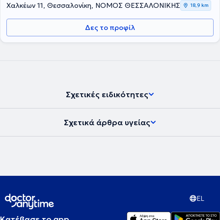
παιδιών και εφήβων με αυτισμό, σε διαφορετικά Πανεπιστήμια της
Χαλκέων 11, Θεσσαλονίκη, ΝΟΜΟΣ ΘΕΣΣΑΛΟΝΙΚΗΣ
18,9 km
Αγγλίας και των Ηνωμένων Πολιτειών Αμερικής. Διετέλεσε
Αναπληρώτρια Διευθύντρια - Υπεύθυνη του Ιατροπαιδαγωγικού
Δες το προφίλ
Κέντρου Βόρειας Ελλάδας και Επίκουρη καθηγήτρια
Παιδοψυχιατρικής. Τέλος, είναι μέλος πολλών επιστημονικών
συλλόγων στην Ελλάδα και στο εξωτερικό, είναι συγγραφέας των
βιβλίων ‘Παιδιά και Έφηβοι – Προβλήματα Ψυχικής Υγείας’ 2018 και
‘Ψυχιατρική Παιδιών και Εφήβων’ University Studio Press 2005,
συμμετείχε στη συγγραφή και επιμελήθηκε την έκδοση στην
ελληνική γλώσσα πολλών επιστημονικών βιβλίων.
Σχετικές ειδικότητες
Σχετικά άρθρα υγείας
EL
Κατέβασε το app