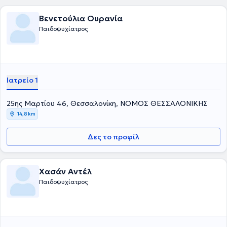
εκτίμησης, ψυχοθεραπείας παιδιών, οικογένειας και ενηλίκων,
φαρμακοθεραπείας, συνταγογράφησης θεραπειών ειδικής
Βενετούλια Ουρανία
αγωγής, συμβουλευτικής γονέων και σύνταξης ιατρικού φακέλου
Παιδοψυχίατρος
αναπηρίας.
Ιατρείο 1
25ης Μαρτίου 46, Θεσσαλονίκη, ΝΟΜΟΣ ΘΕΣΣΑΛΟΝΙΚΗΣ
14,8 km
Δες το προφίλ
Χασάν Αντέλ
Παιδοψυχίατρος