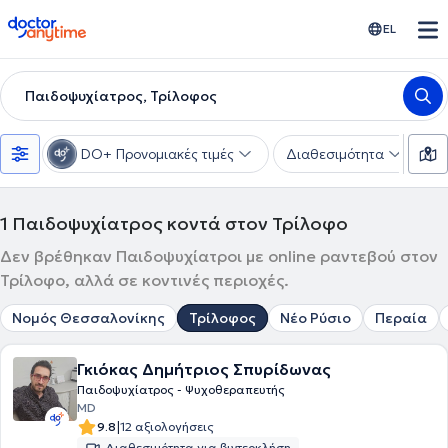
doctoranytime
EL
Παιδοψυχίατρος, Τρίλοφος
DO+ Προνομιακές τιμές
Διαθεσιμότητα
Υ
1
Παιδοψυχίατρος κοντά στον Τρίλοφο
Δεν βρέθηκαν Παιδοψυχίατροι με online ραντεβού στον
Τρίλοφο, αλλά σε κοντινές περιοχές.
Νομός Θεσσαλονίκης
Τρίλοφος
Νέο Ρύσιο
Περαία
Γκιόκας Δημήτριος Σπυρίδωνας
Παιδοψυχίατρος - Ψυχοθεραπευτής
MD
|
9.8
12 αξιολογήσεις
Διαθεσιμότητα για βιντεοκλήση