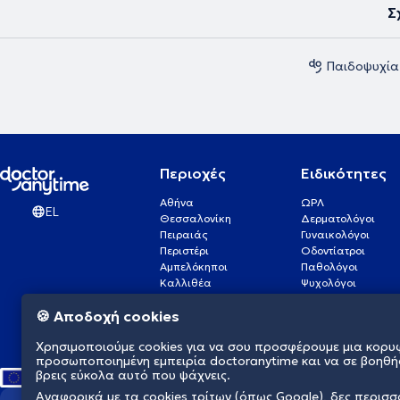
επιμελήθηκε την έκδοση στην ελληνική γλώσσα πολλών επιστημονικών
Σ
Παιδοψυχία
Περιοχές
Ειδικότητες
Αθήνα
ΩΡΛ
EL
Θεσσαλονίκη
Δερματολόγοι
Πειραιάς
Γυναικολόγοι
Περιστέρι
Οδοντίατροι
Αμπελόκηποι
Παθολόγοι
Καλλιθέα
Ψυχολόγοι
Πάτρα
Οφθαλμίατροι
🍪 Αποδοχή cookies
Γλυφάδα
Ενδοκρινολόγοι
Νίκαια
Ουρολόγοι
Χρησιμοποιούμε cookies για να σου προσφέρουμε μια κορυ
Νέα Σμύρνη
Καρδιολόγοι
προσωποποιημένη εμπειρία doctoranytime και να σε βοηθή
βρεις εύκολα αυτό που ψάχνεις.
Αναφορικά με τα cookies τρίτων (όπως Google), δες περισ