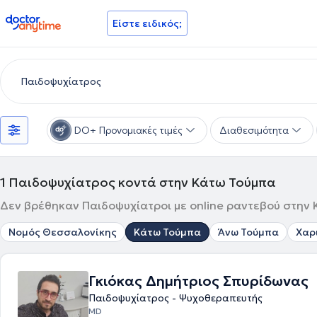
doctoranytime
Είστε ειδικός;
DO+ Προνομιακές τιμές
Διαθεσιμότητα
1
Παιδοψυχίατρος κοντά στην Κάτω Τούμπα
Δεν βρέθηκαν Παιδοψυχίατροι με online ραντεβού στην 
Νομός Θεσσαλονίκης
Κάτω Τούμπα
Άνω Τούμπα
Χαρ
Γκιόκας Δημήτριος Σπυρίδωνας
Παιδοψυχίατρος - Ψυχοθεραπευτής
MD