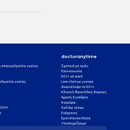
doctoranytime
 ή επαγγελματία υγείας
Σχετικά με εμάς
Επικοινωνία
DO+ at work
ελματία υγείας
Live chat με γιατρό
Ανακάλυψε το DO+
Κλινική Φροντίδας Βάρους
Άμεση Συνεδρία
Καριέρα
ΕΟΠΥΥ
Σελίδα τύπου
Q
Ενέργειες
ς
Εμπιστευτικότητα
Υποστηρίζουμε