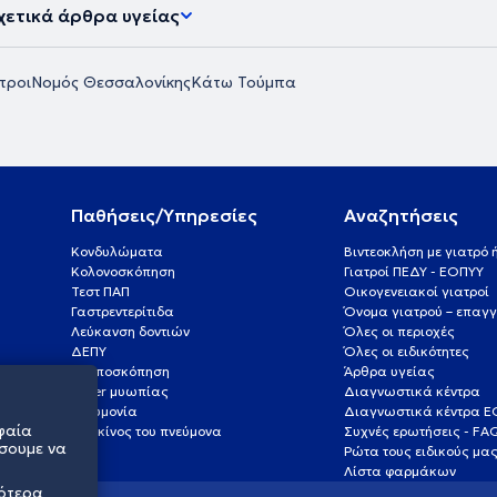
 βιβλίων.
χετικά άρθρα υγείας
τροι
Νομός Θεσσαλονίκης
Κάτω Τούμπα
Παθήσεις/Υπηρεσίες
Αναζητήσεις
Κονδυλώματα
Βιντεοκλήση με γιατρό
Κολονοσκόπηση
Γιατροί ΠΕΔΥ - ΕΟΠΥΥ
Τεστ ΠΑΠ
Οικογενειακοί γιατροί
Γαστρεντερίτιδα
Όνομα γιατρού – επαγγ
Λεύκανση δοντιών
Όλες οι περιοχές
ΔΕΠΥ
Όλες οι ειδικότητες
Κολποσκόπηση
Άρθρα υγείας
Laser μυωπίας
Διαγνωστικά κέντρα
Πνευμονία
Διαγνωστικά κέντρα 
φαία
Καρκίνος του πνεύμονα
Συχνές ερωτήσεις - FA
σουμε να
Ρώτα τους ειδικούς μα
Λίστα φαρμάκων
σότερα