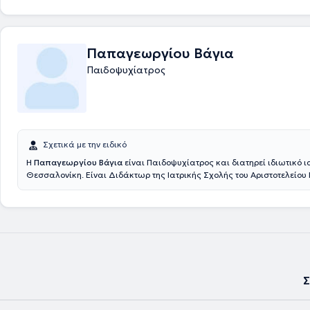
Παπαγεωργίου Βάγια
Παιδοψυχίατρος
Σχετικά με την ειδικό
Η
Παπαγεωργίου Βάγια
είναι Παιδοψυχίατρος και διατηρεί ιδιωτικό ι
Θεσσαλονίκη. Είναι Διδάκτωρ της Ιατρικής Σχολής του Αριστοτελείου
Θεσσαλονίκης και κατέχει δίπλωμα Παιδοψυχιατρικής από το Ινστιτο
Ψυχιατρικής και από το Ινστιτούτο Υγείας του Παιδιού του Πανεπιστημί
Λονδίνου. Έχει μετεκπαιδευτεί στη διάγνωση και αξιολόγηση των δια
αυτιστικού φάσματος και στην εκπαίδευση παιδιών και εφήβων με αυτ
διαφορετικά Πανεπιστήμια της Αγγλίας και των Ηνωμένων Πολιτειών 
Διετέλεσε Αναπληρώτρια Διευθύντρια - Υπεύθυνη του Ιατροπαιδαγωγ
Βόρειας Ελλάδας και Επίκουρη καθηγήτρια Παιδοψυχιατρικής. Τέλος,
πολλών επιστημονικών συλλόγων στην Ελλάδα και στο εξωτερικό, εί
Σ
των βιβλίων ‘Παιδιά και Έφηβοι – Προβλήματα Ψυχικής Υγείας’ 2018 κ
Παιδιών και Εφήβων’ University Studio Press 2005, συμμετείχε στη σ