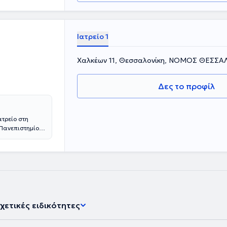
Ιατρείο 1
Χαλκέων 11, Θεσσαλονίκη, ΝΟΜΟΣ ΘΕΣΣ
Δες το προφίλ
ατρείο στη
 Πανεπιστημίου
ύτο
ου του
ταραχών του
ισμό, σε
Αμερικής.
ικού Κέντρου
 είναι μέλος
ναι συγγραφέας
χετικές ειδικότητες
αι ‘Ψυχιατρική
υγγραφή και