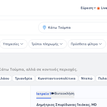
Εύρεση
Liv
Υπηρεσίες
Τρόποι πληρωμής
Πρόσθετα φίλτρα
Κάτω Τούμπα, αλλά σε κοντινές περιοχές.
ιλάου
Τριανδρία
Κωνσταντινοπολίτικα
Ντεπώ
Πυλα
Βιντεοκλήση
Ιατρείο 1
Δημήτριος Σπυρίδωνας Γκιόκας, MD