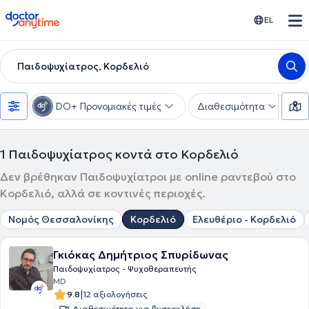
doctoranytime
EL
Παιδοψυχίατρος, Κορδελιό
DO+ Προνομιακές τιμές
Διαθεσιμότητα
Υ
1
Παιδοψυχίατρος κοντά στο Κορδελιό
Δεν βρέθηκαν Παιδοψυχίατροι με online ραντεβού στο
Κορδελιό, αλλά σε κοντινές περιοχές.
Νομός Θεσσαλονίκης
Κορδελιό
Ελευθέριο - Κορδελιό
Γκιόκας Δημήτριος Σπυρίδωνας
Παιδοψυχίατρος - Ψυχοθεραπευτής
MD
|
9.8
12 αξιολογήσεις
Διαθεσιμότητα για βιντεοκλήση