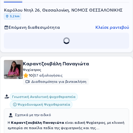
κλινικής "Ελπίδα" στην Κατερίνη. Τέλος, συμμετέχει κάθε χρόνο σε
Καρόλου Ντηλ 26, Θεσσαλονίκη, ΝΟΜΟΣ ΘΕΣΣΑΛΟΝΙΚΗΣ
συνέδρια της Ελληνικής Ψυχιατρικής Εταιρείας και της Ελληνικής
Εταιρείας Κλινικής Ψυχοφαρμακολογίας και είναι μέλος του
5,2 km
Ελληνικού Συλλόγου Βραχείας Εντατικής Δυναμικής
Ψυχοθεραπείας.
Επόμενη διαθεσιμότητα
Κλείσε ραντεβού
Καραντζουβάλη Παναγιώτα
Ψυχίατρος
|
10
57 αξιολογήσεις
Διαθεσιμότητα για βιντεοκλήση
Γνωστική Αναλυτική ψυχοθεραπεία
Ψυχοδυναμική Ψυχοθεραπεία
Σχετικά με την ειδικό
Η
Καραντζουβάλη Παναγιώτα
είναι
ειδική Ψυχίατρος
, με κλινική
εμπειρία σε ποικίλα πεδία της ψυχιατρικής και της