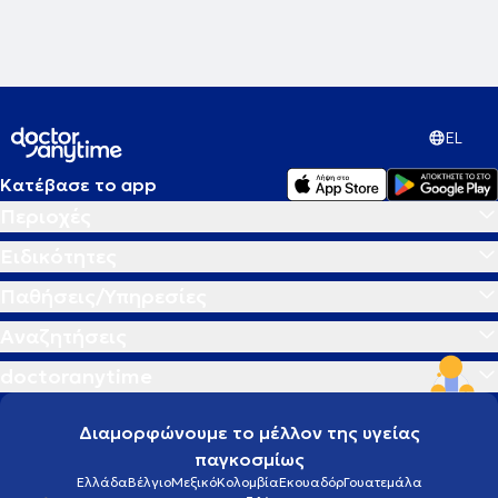
EL
Κατέβασε το app
Περιοχές
Ειδικότητες
Παθήσεις/Υπηρεσίες
Αναζητήσεις
doctoranytime
Διαμορφώνουμε το μέλλον της υγείας
παγκοσμίως
Ελλάδα
Βέλγιο
Μεξικό
Κολομβία
Εκουαδόρ
Γουατεμάλα