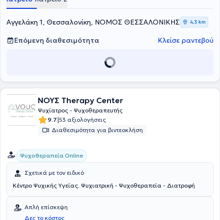
αγχώδεις διαταραχές, διαταραχές προσωπικότητας και άλλες
διαταραχές. Έχει λάβει εκπαίδευση σε διάφορες μορφές
ψυχοθεραπείας, όπως Ψυχαναλυτική Ψυχοθεραπεία, Ομαδική
Αγγελάκη 1, Θεσσαλονίκη, ΝΟΜΟΣ ΘΕΣΣΑΛΟΝΙΚΗΣ
4,3 km
Ψυχοθεραπεία, Γνωστική Αναλυτική Ψυχοθεραπεία και Βραχεία
Εντατική Δυναμική Ψυχοθεραπεία. Παράλληλα, έχει
Επόμενη διαθεσιμότητα
Κλείσε ραντεβού
παρακολουθήσει πρόγραμμα πρώιμης παρέμβασης στην ψύχωση
(Εarly Ιntervention Service) στο Camden and Inslington Trust του
NHS στο Λονδίνο. Τέλος, εξειδικεύεται στο Άγχος, στην Κατάθλιψη
και στις Ψυχώσεις.
ΝΟΥΣ Therapy Center
Ψυχίατρος - Ψυχοθεραπευτής
|
9.7
53 αξιολογήσεις
Διαθεσιμότητα για βιντεοκλήση
Ψυχοθεραπεία Online
Σχετικά με τον ειδικό
Κέντρο Ψυχικής Υγείας. Ψυχιατρική - Ψυχοθεραπεία - Διατροφή
Απλή επίσκεψη
Δες το κόστος