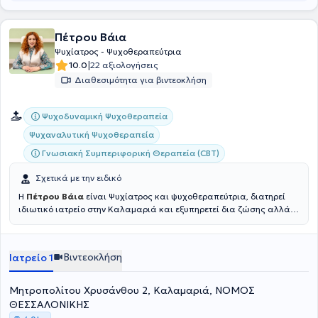
Πέτρου Βάια
Ψυχίατρος - Ψυχοθεραπεύτρια
|
10.0
22 αξιολογήσεις
Διαθεσιμότητα για βιντεοκλήση
Ψυχοδυναμική Ψυχοθεραπεία
Ψυχαναλυτική Ψυχοθεραπεία
Γνωσιακή Συμπεριφορική Θεραπεία (CBT)
Σχετικά με την ειδικό
Η
Πέτρου Βάια
είναι Ψυχίατρος και ψυχοθεραπεύτρια, διατηρεί
ιδιωτικό ιατρείο στην Καλαμαριά και εξυπηρετεί δια ζώσης αλλά
και διαδικτυακά ραντεβού. Έχει ολοκληρώσει τις σπουδές της στην
Ιατρική σχολή του Εθνικού και Καποδιστριακού Πανεπιστημίου
Αθηνών και είναι μέλος της Ελληνικής Ψυχιατρικής Εταιρείας.
Βιντεοκλήση
Ιατρείο 1
Ολοκλήρωσε την ειδικότητα της στο Ψυχιατρικό Νοσοκομείο
Θεσσαλονίκης και εργάζεται ως ιδιώτης Ψυχίατρος και από το
2024 εργάζεται ως ψυχίατρος στην εταιρία Σύνθεση, στο Κέντρο
Μητροπολίτου Χρυσάνθου 2, Καλαμαριά, ΝΟΜΟΣ
Ημέρας Εστία. Στη διάρκεια των σπουδών της έχει αποκτήσει
ΘΕΣΣΑΛΟΝΙΚΗΣ
κλινική εμπειρία σε διάφορα κομμάτια της ιατρικής σε