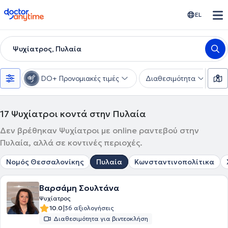
doctoranytime
EL
Ψυχίατρος, Πυλαία
DO+ Προνομιακές τιμές
Διαθεσιμότητα
Υ
17
Ψυχίατροι κοντά στην Πυλαία
Δεν βρέθηκαν Ψυχίατροι με online ραντεβού στην
Πυλαία, αλλά σε κοντινές περιοχές.
Νομός Θεσσαλονίκης
Πυλαία
Κωνσταντινοπολίτικα
Βαρσάμη Σουλτάνα
Ψυχίατρος
|
10.0
36 αξιολογήσεις
Διαθεσιμότητα για βιντεοκλήση