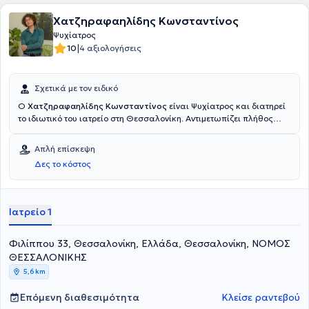
Χατζηραφαηλίδης Κωνσταντίνος
Ψυχίατρος
|
10
4 αξιολογήσεις
Σχετικά με τον ειδικό
O
Χατζηραφαηλίδης Κωνσταντίνος
είναι Ψυχίατρος και διατηρεί
το ιδιωτικό του ιατρείο στη Θεσσαλονίκη. Αντιμετωπίζει πλήθος
περιστατικών, έχοντας πάντα στο επίκεντρο την καλύτερη δυνατή
εξυπηρέτηση των εξατομικευμένων αναγκών, κάθε ανθρώπου που
Απλή επίσκεψη
αναλαμβάνει.
Δες το κόστος
Ιατρείο 1
Φιλίππου 33, Θεσσαλονίκη, Ελλάδα, Θεσσαλονίκη, ΝΟΜΟΣ
ΘΕΣΣΑΛΟΝΙΚΗΣ
5,6 km
Επόμενη διαθεσιμότητα
Κλείσε ραντεβού