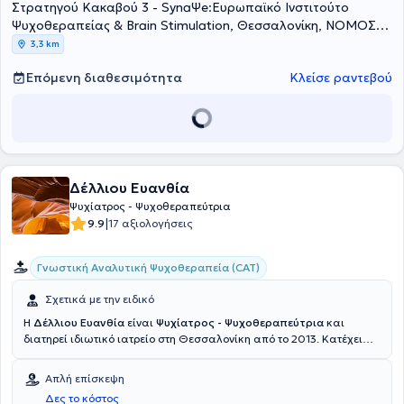
Στρατηγού Κακαβού 3 - SynaΨe:Ευρωπαϊκό Ινστιτούτο
Ψυχοθεραπείας & Brain Stimulation, Θεσσαλονίκη, ΝΟΜΟΣ
ΘΕΣΣΑΛΟΝΙΚΗΣ
3,3 km
Επόμενη διαθεσιμότητα
Κλείσε ραντεβού
Δέλλιου Ευανθία
Ψυχίατρος - Ψυχοθεραπεύτρια
|
9.9
17 αξιολογήσεις
Γνωστική Αναλυτική Ψυχοθεραπεία (CAT)
Σχετικά με την ειδικό
Η
Δέλλιου Ευανθία
είναι
Ψυχίατρος - Ψυχοθεραπεύτρια
και
διατηρεί ιδιωτικό ιατρείο στη Θεσσαλονίκη από το 2013. Κατέχει
πτυχίο από την Ιατρική Σχολή του Αριστοτελείου Πανεπιστημίου
Θεσσαλονίκης, έχει εξειδικευτεί στη Γνωστική Αναλυτική
Απλή επίσκεψη
Ψυχοθεραπεία, ενώ επιπλέον εκπαίδευση έλαβε στη Γνωστική
Δες το κόστος
Συμπεριφορική, τη Συστημική και την Υποστηρικτική Ψυχοθεραπεία.