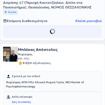
Δοϊράνης 47 (Περιοχή Καυτατζόγλειο, Δίπλα στα
ιδιαίτερη εμπειρία στην αντιμετώπιση κατάθλιψης, άγχους,
κρίσεων πανικού, φοβιών, ψυχαναγκασμών, ψυχοσωματικών
Πανεπιστήμια), Θεσσαλονίκη, ΝΟΜΟΣ ΘΕΣΣΑΛΟΝΙΚΗΣ
συμπτωμάτων, καθώς και στη διαχείριση προβλημάτων στις
14,4 km
διαπροσωπικές σχέσεις. Δεν αναλαμβάνει εξαρτήσεις από ουσίες
και τυχερά παιχνίδια. Είναι μέλος του Ιατρικού Συλλόγου
Επόμενη διαθεσιμότητα
Κλείσε ραντεβού
Θεσσαλονίκης και της Πανελλήνιας Εταιρείας Γνωστικής
Αναλυτικής Ψυχοθεραπείας.
Μπλέκας Απόστολος
Ψυχίατρος
MD, MSc
|
9.9
68 αξιολογήσεις
Σχετικά με τον ειδικό
Ψυχίατρος ΑΠΘ MSc Κλινική Ψυχική Υγεία, NEI Master of
Psychopharmacology
Απλή επίσκεψη
Δες το κόστος