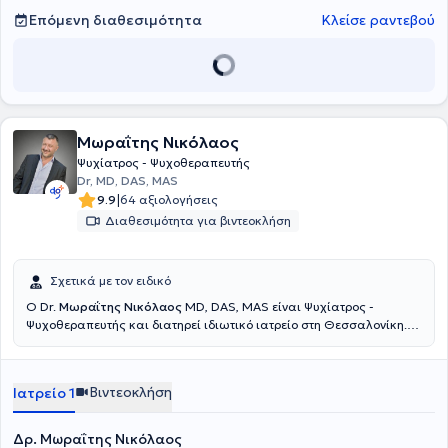
Επόμενη διαθεσιμότητα
Κλείσε ραντεβού
Μωραΐτης Νικόλαος
Ψυχίατρος - Ψυχοθεραπευτής
Dr, MD, DAS, MAS
|
9.9
64 αξιολογήσεις
Διαθεσιμότητα για βιντεοκλήση
Σχετικά με τον ειδικό
Ο Dr.
Μωραΐτης Νικόλαος
MD, DAS, MAS είναι Ψυχίατρος -
Ψυχοθεραπευτής και διατηρεί ιδιωτικό ιατρείο στη Θεσσαλονίκη.
Πραγματοποίησε τις σπουδές του στην Ιατρική σχολή του
Αριστοτελείου Πανεπιστημίου Θεσσαλονίκης και ολοκλήρωσε την
ειδικότητα του στην Ψυχιατρική εξ’ ολοκλήρου στο γερμανόφωνο
Βιντεοκλήση
Ιατρείο 1
κομμάτι της Ελβετίας. Ακόμη, έχει δίπλωμα ιατρικής
Ψυχοθεραπείας (Diplome of Advanced Studies DAS & MAS) από το
University of Zürich της Ελβετίας. Έχει εκπαιδευτεί στην
Δρ. Μωραΐτης Νικόλαος