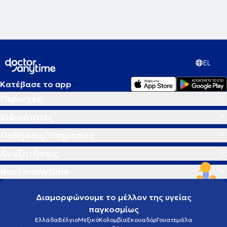
EL
Κατέβασε το app
Περιοχές
Ειδικότητες
Παθήσεις/Υπηρεσίες
Αναζητήσεις
doctoranytime
Διαμορφώνουμε το μέλλον της υγείας
παγκοσμίως
Ελλάδα
Βέλγιο
Μεξικό
Κολομβία
Εκουαδόρ
Γουατεμάλα