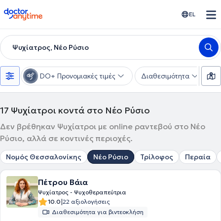
doctoranytime
EL
Ψυχίατρος, Νέο Ρύσιο
DO+ Προνομιακές τιμές
Διαθεσιμότητα
Υ
17
Ψυχίατροι κοντά στο Νέο Ρύσιο
Δεν βρέθηκαν Ψυχίατροι με online ραντεβού στο Νέο
Ρύσιο, αλλά σε κοντινές περιοχές.
Νομός Θεσσαλονίκης
Νέο Ρύσιο
Τρίλοφος
Περαία
Πέτρου Βάια
Ψυχίατρος - Ψυχοθεραπεύτρια
|
10.0
22 αξιολογήσεις
Διαθεσιμότητα για βιντεοκλήση