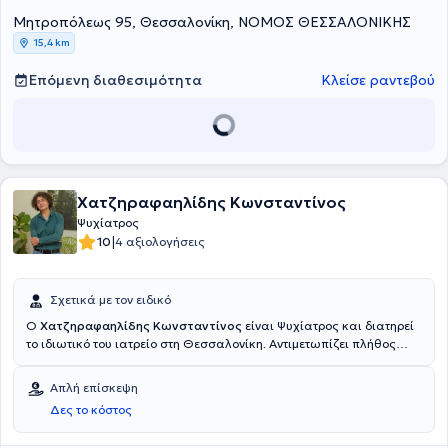
Μητροπόλεως 95, Θεσσαλονίκη, ΝΟΜΟΣ ΘΕΣΣΑΛΟΝΙΚΗΣ
15,4 km
Επόμενη διαθεσιμότητα
Κλείσε ραντεβού
Χατζηραφαηλίδης Κωνσταντίνος
Ψυχίατρος
|
10
4 αξιολογήσεις
Σχετικά με τον ειδικό
O
Χατζηραφαηλίδης Κωνσταντίνος
είναι Ψυχίατρος και διατηρεί
το ιδιωτικό του ιατρείο στη Θεσσαλονίκη. Αντιμετωπίζει πλήθος
περιστατικών, έχοντας πάντα στο επίκεντρο την καλύτερη δυνατή
εξυπηρέτηση των εξατομικευμένων αναγκών, κάθε ανθρώπου που
Απλή επίσκεψη
αναλαμβάνει.
Δες το κόστος