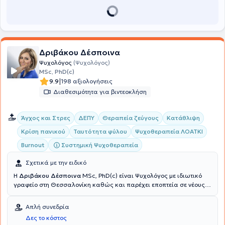
Δριβάκου Δέσποινα
Ψυχολόγος
(Ψυχολόγος)
MSc, PhD(c)
|
9.9
198 αξιολογήσεις
Διαθεσιμότητα για βιντεοκλήση
Άγχος και Στρες
ΔΕΠΥ
Θεραπεία ζεύγους
Κατάθλιψη
Κρίση πανικού
Ταυτότητα φύλου
Ψυχοθεραπεία ΛΟΑΤΚΙ
Συστημική Ψυχοθεραπεία
Burnout
Σχετικά με την ειδικό
Η
Δριβάκου Δέσποινα
MSc, PhD(c) είναι Ψυχολόγος με ιδιωτικό
γραφείο στη Θεσσαλονίκη καθώς και παρέχει εποπτεία σε νέους
ψυχολόγους και επαγγελματίες ψυχικής υγείας που βρίσκονται σε
αρχικά στάδια κλινικής πρακτικής. Είναι πτυχιούχος του τμήματος
Απλή συνεδρία
Ψυχολογίας του Αριστοτελείου Πανεπιστημίου Θεσσαλονίκης και
Δες το κόστος
κατέχει Μεταπτυχιακό τίτλο στη Βασική Μεθοδολογία Ιατρικής