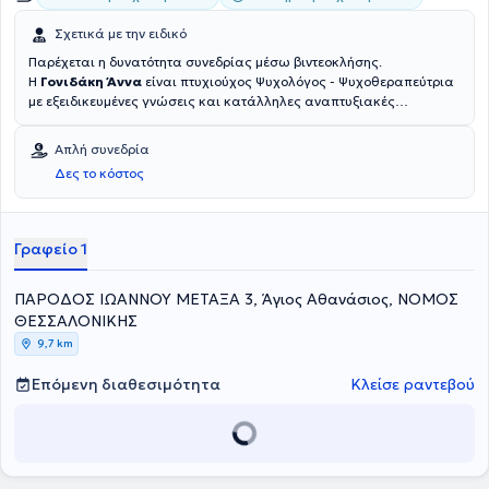
Σχετικά με την ειδικό
Παρέχεται η δυνατότητα συνεδρίας μέσω βιντεοκλήσης.
Η
Γονιδάκη Άννα
είναι πτυχιούχος Ψυχολόγος - Ψυχοθεραπεύτρια
με εξειδικευμένες γνώσεις και κατάλληλες αναπτυξιακές
δεξιότητες στη Συμβουλευτική Ψυχοθεραπεία και διατηρεί Ιδιωτικό
Γραφείο στον Άγιο Αθανάσιο Θεσσαλονίκης .Διαθέτει
Απλή συνεδρία
Μεταπτυχιακή Εκπαίδευση στη σύγχρονη Ψυχοθεραπευτική
Δες το κόστος
Προσέγγιση με το συνθετικό μοντέλο. Επιπλέον, έχει ολοκληρώσει τη
μετεκπαίδευσή της στην συστημική προσέγγιση και την
οικογενειακή θεραπεία. Κάτοχος άδειας ασκήσεως επαγγέλματος
Ψυχολόγου.
Γραφείο 1
ΠΑΡΟΔΟΣ ΙΩΑΝΝΟΥ ΜΕΤΑΞΑ 3, Άγιος Αθανάσιος, ΝΟΜΟΣ
ΘΕΣΣΑΛΟΝΙΚΗΣ
9,7 km
Επόμενη διαθεσιμότητα
Κλείσε ραντεβού