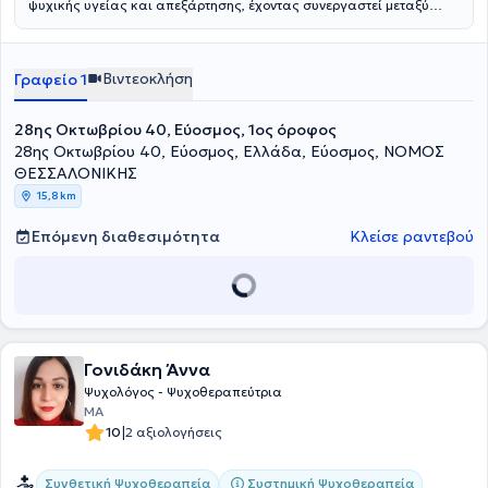
ψυχικής υγείας και απεξάρτησης, έχοντας συνεργαστεί μεταξύ
άλλων με τον ΟΚΑΝΑ Θεσσαλονίκης.
Βιντεοκλήση
Γραφείο 1
28ης Οκτωβρίου 40, Εύοσμος, 1ος όροφος
28ης Οκτωβρίου 40, Εύοσμος, Ελλάδα, Εύοσμος, ΝΟΜΟΣ
ΘΕΣΣΑΛΟΝΙΚΗΣ
15,8 km
Επόμενη διαθεσιμότητα
Κλείσε ραντεβού
Γονιδάκη Άννα
Ψυχολόγος - Ψυχοθεραπεύτρια
MA
|
10
2 αξιολογήσεις
Συνθετική Ψυχοθεραπεία
Συστημική Ψυχοθεραπεία