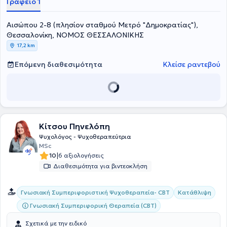
Γραφείο 1
Κλινική Ενηλίκων και είναι κάτοχος άδειας ασκήσεως
επαγγέλματος Ψυχολόγου. Η Ψυχολόγος διαθέτει πολυετή εμπειρία
στο χώρο της Υγείας. Στο ιδιωτικό της γραφείο αναλαμβάνει
Αισώπου 2-8 (πλησίον σταθμού Μετρό "Δημοκρατίας"),
πλήθος περιστατικών έχοντας στο επίκεντρο την καλύτερη δυνατή
Θεσσαλονίκη, ΝΟΜΟΣ ΘΕΣΣΑΛΟΝΙΚΗΣ
εξυπηρέτηση των εξατομικευμένων αναγκών κάθε ανθρώπου που
17,2 km
αναλαμβάνει.
Επόμενη διαθεσιμότητα
Κλείσε ραντεβού
Κίτσου Πηνελόπη
Ψυχολόγος - Ψυχοθεραπεύτρια
MSc
|
10
6 αξιολογήσεις
Διαθεσιμότητα για βιντεοκλήση
Γνωσιακή Συμπεριφοριστική Ψυχοθεραπεία- CBT
Κατάθλιψη
Γνωσιακή Συμπεριφορική Θεραπεία (CBT)
Σχετικά με την ειδικό