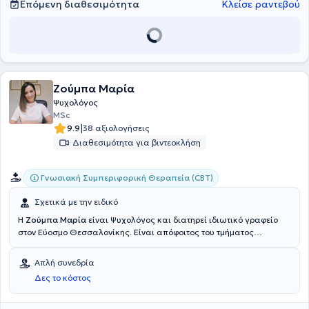
Επόμενη διαθεσιμότητα
Κλείσε ραντεβού
Ζούμπα Μαρία
Ψυχολόγος
MSc
|
9.9
38 αξιολογήσεις
Διαθεσιμότητα για βιντεοκλήση
Γνωσιακή Συμπεριφορική Θεραπεία (CBT)
Σχετικά με την ειδικό
Η
Ζούμπα Μαρία
είναι Ψυχολόγος και διατηρεί ιδιωτικό γραφείο
στον Εύοσμο Θεσσαλονίκης. Είναι απόφοιτος του τμήματος
Ψυχολογίας του Πανεπιστημίου Κρήτης και κάτοχος Μεταπτυχιακού
Διπλώματος (MSc) στην Ψυχολογία Υγείας και Ιατρική Ψυχολογία
Απλή συνεδρία
του Leiden University της Ολλανδίας. Στη συνέχεια, εκπαιδεύτηκε
Δες το κόστος
και πιστοποιήθηκε στη θεραπεία Απευαισθητοποίηση και
Επανεπεξεργασία μέσω Οφθαλμικών Κινήσεων (EMDR) στο EMDR
Centre of London. Παράλληλα, ολοκληρώνει την εκπαίδευσή της στη