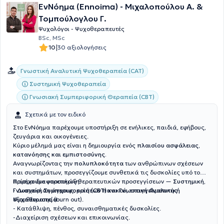
ΕνΝόημα (Ennoima) - Μιχαλοπούλου Α. &
Τομπούλογλου Γ.
Ψυχολόγοι - Ψυχοθεραπευτές
BSc, MSc
|
10
30 αξιολογήσεις
Γνωστική Αναλυτική Ψυχοθεραπεία (CAT)
Συστημική Ψυχοθεραπεία
Γνωσιακή Συμπεριφορική Θεραπεία (CBT)
Σχετικά με τον ειδικό
Στο ΕνΝόημα παρέχουμε υποστήριξη σε ενήλικες, παιδιά, εφήβους,
ζευγάρια και οικογένειες.
Κύριο μέλημά μας είναι η δημιουργία ενός
πλαισίου ασφάλειας,
κατανόησης και εμπιστοσύνης.
Αναγνωρίζοντας την
πολυπλοκότητα
των ανθρώπινων σχέσεων
και συστημάτων, προσεγγίζουμε συνθετικά τις δυσκολίες υπό το
πρίσμα διαφορετικών θεραπευτικών προσεγγίσεων —
Παρέχουμε υποστήριξη:
Συστημική,
Γνωσιακή Συμπεριφορική (CBT) και Γνωστική Αναλυτική
- Διαχείριση άγχους, κρίσεων πανικού, επαγγελματικής
Ψυχοθεραπεία.
εξουθένωσης (burn out).
- Κατάθλιψη, πένθος, συναισθηματικές δυσκολίες.
-Διαχείριση σχέσεων και επικοινωνίας.