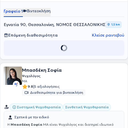
διατελεί Ερευνητική συνεργάτης του Αριστοτελείου Πανεπιστημίου
Θεσσαλονίκης και Εκπαιδεύτρια στη Γνωστική - Συμπεριφορική
Βιντεοκλήση
Γραφείο 1
Ψυχοθεραπεία στο Ιατρικό Ψυχοθεραπευτικό Κέντρο.
Εγνατία 90, Θεσσαλονίκη, ΝΟΜΟΣ ΘΕΣΣΑΛΟΝΙΚΗΣ
1,5 km
Επόμενη διαθεσιμότητα
Κλείσε ραντεβού
Μπασδέκη Σοφία
Ψυχολόγος
MA
|
9.8
5 αξιολογήσεις
Διαθεσιμότητα για βιντεοκλήση
Συστημική Ψυχοθεραπεία
Συνθετική Ψυχοθεραπεία
Σχετικά με την ειδικό
Η
Μπασδέκη Σοφία
MA είναι Ψυχολόγος και διατηρεί ιδιωτικό