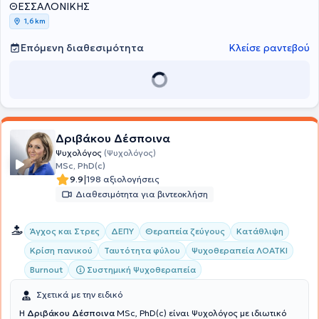
και στην απουσία κριτικής, ώστε ο κάθε άνθρωπος να έχει τη
ΘΕΣΣΑΛΟΝΙΚΗΣ
δυνατότητα να εκφραστεί με ελευθερία.
1,6 km
Επόμενη διαθεσιμότητα
Κλείσε ραντεβού
Δριβάκου Δέσποινα
Ψυχολόγος
(Ψυχολόγος)
MSc, PhD(c)
|
9.9
198 αξιολογήσεις
Διαθεσιμότητα για βιντεοκλήση
Άγχος και Στρες
ΔΕΠΥ
Θεραπεία ζεύγους
Κατάθλιψη
Κρίση πανικού
Ταυτότητα φύλου
Ψυχοθεραπεία ΛΟΑΤΚΙ
Συστημική Ψυχοθεραπεία
Burnout
Σχετικά με την ειδικό
Η
Δριβάκου Δέσποινα
MSc, PhD(c) είναι Ψυχολόγος με ιδιωτικό