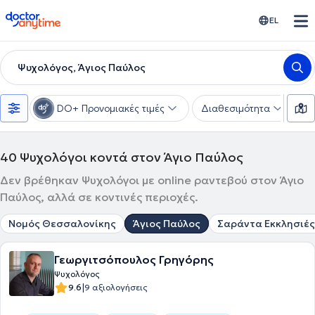
doctoranytime
EL
Ψυχολόγος, Άγιος Παύλος
DO+ Προνομιακές τιμές
Διαθεσιμότητα
Ε
40
Ψυχολόγοι κοντά στον Άγιο Παύλος
Δεν βρέθηκαν Ψυχολόγοι με online ραντεβού στον Άγιο
Παύλος, αλλά σε κοντινές περιοχές.
Νομός Θεσσαλονίκης
Άγιος Παύλος
Σαράντα Εκκλησιές
Γεωργιτσόπουλος Γρηγόρης
Ψυχολόγος
|
9.6
9 αξιολογήσεις