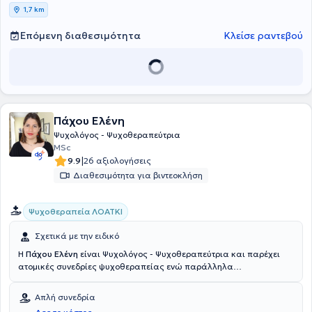
Ανατόλια, στη Θεσσαλονίκη, ως Σχολικός Ψυχολόγος στο 12ο ΕΠΑΛ
1,7 km
Θεσσαλονίκης και ως Πραγματογνώμονας Ψυχολόγοςστο
Πρωτοδικείο Θεσσαλονίκης. Τέλος, υπήρξε για 6 έτη συνεργάτης
Επόμενη διαθεσιμότητα
Κλείσε ραντεβού
του Κέντρου Λογοθεραπείας "Playlearning" στη Θεσσαλονίκη.
Πάχου Ελένη
Ψυχολόγος - Ψυχοθεραπεύτρια
MSc
|
9.9
26 αξιολογήσεις
Διαθεσιμότητα για βιντεοκλήση
Ψυχοθεραπεία ΛΟΑΤΚΙ
Σχετικά με την ειδικό
Η
Πάχου Ελένη
είναι Ψυχολόγος - Ψυχοθεραπεύτρια και παρέχει
ατομικές συνεδρίες ψυχοθεραπείας ενώ παράλληλα
πραγματοποιεί με συνεργάτες ομάδες εμψύχωσης και
ψυχοθεραπείας στο κέντρο της Θεσσαλονίκης. Είναι απόφοιτη του
Απλή συνεδρία
τμήματος Ψυχολογίας του Αριστοτελείου Πανεπιστημίου