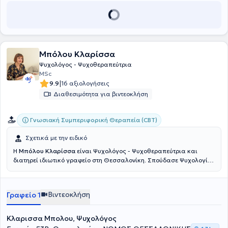
Μπόλου Κλαρίσσα
Ψυχολόγος - Ψυχοθεραπεύτρια
MSc
|
9.9
16 αξιολογήσεις
Διαθεσιμότητα για βιντεοκλήση
Γνωσιακή Συμπεριφορική Θεραπεία (CBT)
Σχετικά με την ειδικό
Η
Μπόλου Κλαρίσσα
είναι Ψυχολόγος - Ψυχοθεραπεύτρια και
διατηρεί ιδιωτικό γραφείο στη Θεσσαλονίκη. Σπούδασε Ψυχολογία
στο Αριστοτέλειο Πανεπιστήμιο της Θεσσαλονίκης και ολοκλήρωσε
το μεταπτυχιακό της Συμβουλευτικής ψυχολογίας στο τμήμα Ειδικής
Αγωγής στο Πανεπιστήμιο Θεσσαλίας. Συνέχισε τις σπουδές της
Βιντεοκλήση
Γραφείο 1
στη Γνωστική - Συμπεριφορική Θεραπεία, ολοκληρώνοντας το
τετραετές πρόγραμμα της Ελληνικής Εταιρείας Έρευνας
Συμπεριφοράς- Παράρτημα Μακεδονίας (ΕΕΕΣ-ΠΜ), που
Κλαρισσα Μπολου, Ψυχολόγος
πιστοποιείται από την European Association for Behavioural and