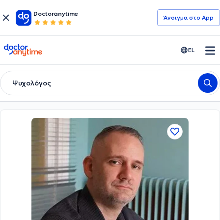
Doctoranytime
Άνοιγμα στο App
doctoranytime
EL
Ψυχολόγος