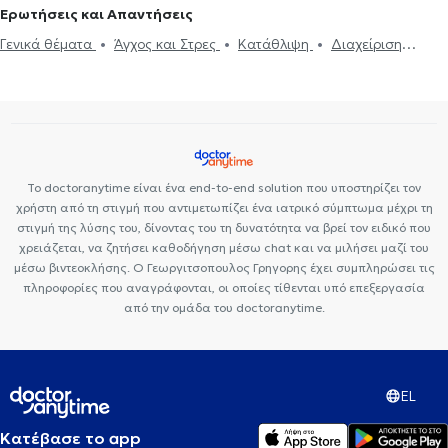
Ψυχογενής Βουλιμία - Ψυχογενής Ανορεξία
Διαχείριση πένθους
Ερωτήσεις και Απαντήσεις
διαδίκτυο
ΔΕΠΥ
Κρίση πανικού
Δίαιτα και διατροφή
Τεστ προσωπικότητας
Τόνωση αυτοεκτίμησης
Άγχος και Στρες
Γενικά θέματα
Άγχος και Στρες
Κατάθλιψη
Διαχείριση
Εθισμός
Τεστ επαγγελματικού προσανατολισμού
Κρίση πανικού
πένθους
Το doctoranytime είναι ένα end-to-end solution που υποστηρίζει τον
χρήστη από τη στιγμή που αντιμετωπίζει ένα ιατρικό σύμπτωμα μέχρι τη
στιγμή της λύσης του, δίνοντας του τη δυνατότητα να βρεί τον ειδικό που
χρειάζεται, να ζητήσει καθοδήγηση μέσω chat και να μιλήσει μαζί του
μέσω βιντεοκλήσης. Ο Γεωργιτσοπουλος Γρηγορης έχει συμπληρώσει τις
πληροφορίες που αναγράφονται, οι οποίες τίθενται υπό επεξεργασία
από την ομάδα του doctoranytime.
EL
Κατέβασε το app