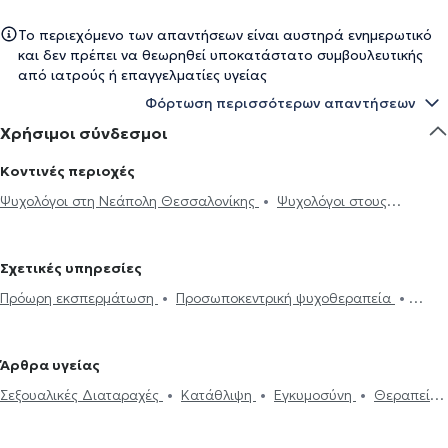
Το περιεχόμενο των απαντήσεων είναι αυστηρά ενημερωτικό
και δεν πρέπει να θεωρηθεί υποκατάστατο συμβουλευτικής
από ιατρούς ή επαγγελματίες υγείας
Φόρτωση περισσότερων απαντήσεων
Χρήσιμοι σύνδεσμοι
Κοντινές περιοχές
Ψυχολόγοι στη Νεάπολη Θεσσαλονίκης
Ψυχολόγοι στους
Αμπελοκήπους Θεσσαλονίκης
Ψυχολόγοι στην Ανάληψη
Ψυχολόγοι στην Κάτω Τούμπα
Ψυχολόγοι στη Σταυρούπολη
Σχετικές υπηρεσίες
Ψυχολόγοι στου Χαριλάου
Ψυχολόγοι στον Εύοσμο
Ψυχολόγοι
Πρόωρη εκσπερμάτωση
Προσωποκεντρική ψυχοθεραπεία
στα Πεύκα
Ψυχολόγοι στο Ντεπώ
Ψυχολόγοι στην Καλαμαριά
Συνθετική ψυχοθεραπεία
Τριχοτιλλομανία
Ψυχοδυναμική
Ψυχολόγοι στην Πυλαία
Ψυχολόγοι στη Θέρμη
Ψυχολόγοι
ψυχοθεραπεία
Συμβουλευτική εφήβων
Συμβουλευτική γονέων
στο Ωραιόκαστρο
Άρθρα υγείας
και παιδιών
Ομαδική ψυχοθεραπεία
Κατάθλιψη
Νοητική
Σεξουαλικές Διαταραχές
Κατάθλιψη
Εγκυμοσύνη
Θεραπεία
ενδυνάμωση
Συμβουλευτική φροντιστών ατόμων με άνοια
Life
ζεύγους
Life coaching
Ψυχοθεραπεία Online
Ψυχογενής
coaching
Υπνοθεραπεία
Σεξουαλικές Διαταραχές
Βουλιμία - Ψυχογενής Ανορεξία
Αυτισμός
Εθισμός στο