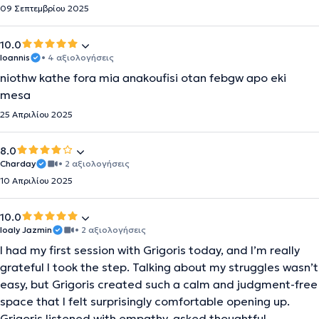
09 Σεπτεμβρίου 2025
10.0
Ioannis
• 4 αξιολογήσεις
niothw kathe fora mia anakoufisi otan febgw apo eki
mesa
25 Απριλίου 2025
8.0
Charday
• 2 αξιολογήσεις
10 Απριλίου 2025
10.0
Ioaly Jazmin
• 2 αξιολογήσεις
I had my first session with Grigoris today, and I’m really
grateful I took the step. Talking about my struggles wasn’t
easy, but Grigoris created such a calm and judgment-free
space that I felt surprisingly comfortable opening up.
Grigoris listened with empathy, asked thoughtful