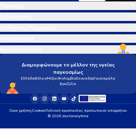
Περιοχές
Ειδικότητες
Παθήσεις/Υπηρεσίες
Αναζητήσεις
doctoranytime
Διαμορφώνουμε το μέλλον της υγείας
παγκοσμίως
Ελλάδα
Βέλγιο
Μεξικό
Κολομβία
Εκουαδόρ
Γουατεμάλα
Βραζιλία
Οροι χρήσης
Cookies
Πολιτική προστασίας προσωπικού απορρήτου
© 2026 doctoranytime