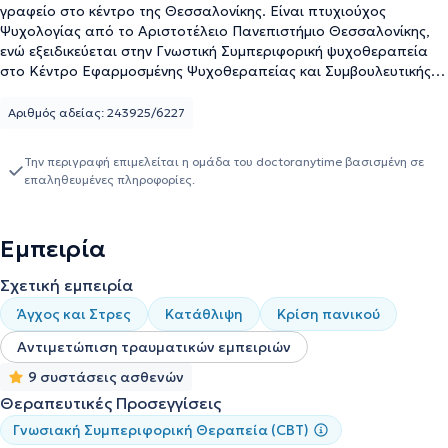
γραφείο στο κέντρο της Θεσσαλονίκης. Είναι πτυχιούχος
Ψυχολογίας από το Αριστοτέλειο Πανεπιστήμιο Θεσσαλονίκης,
ενώ εξειδικεύεται στην Γνωστική Συμπεριφορική ψυχοθεραπεία
στο Κέντρο Εφαρμοσμένης Ψυχοθεραπείας και Συμβουλευτικής,
επίσης έχει πιστοποίηση από το Εθνικό Καποδιστριακό
Πανεπιστήμιο Αθηνών στη Διαχείριση Στρες και Υγεία. Κατά τη
Αριθμός αδείας: 243925/6227
διάρκεια της καριέρας του έχει εργαστεί επί σειρά ετών ως
Σύμβουλος Ψυχικής Υγείας σε δημοτικούς φορείς και στην
Την περιγραφή επιμελείται η ομάδα του doctoranytime βασισμένη σε
Πανελλαδική Ένωση για την Ψυχοκοινωνική Αποκατάσταση και
επαληθευμένες πληροφορίες.
την Επαγγελματική Επανένταξη (ΠΕΨΑΕΕ) παρέχοντας υπηρεσίες
Στήριξης και Συμβουλευτικής σε ευάλωτες κοινωνικές ομάδες
καθώς και Διαχείριση Κρίσης, όπως, επίσης, ως Σύμβουλος
Εμπειρία
Ψυχικής Υγείας στην πρωτοβάθμια εκπαίδευση
Σχετική εμπειρία
Άγχος και Στρες
Κατάθλιψη
Κρίση πανικού
Αντιμετώπιση τραυματικών εμπειριών
9 συστάσεις ασθενών
Θεραπευτικές Προσεγγίσεις
Γνωσιακή Συμπεριφορική Θεραπεία (CBT)