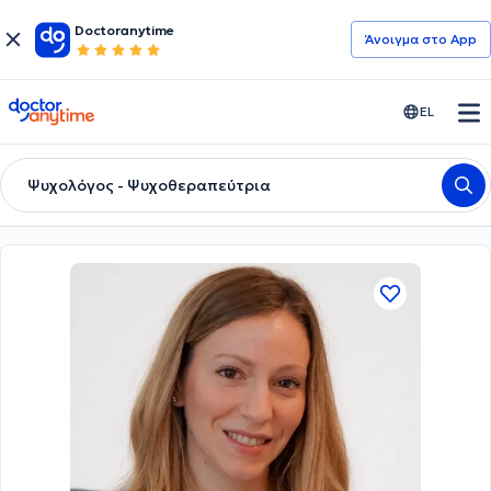
Doctoranytime
Άνοιγμα στο App
doctoranytime
EL
Ψυχολόγος - Ψυχοθεραπεύτρια