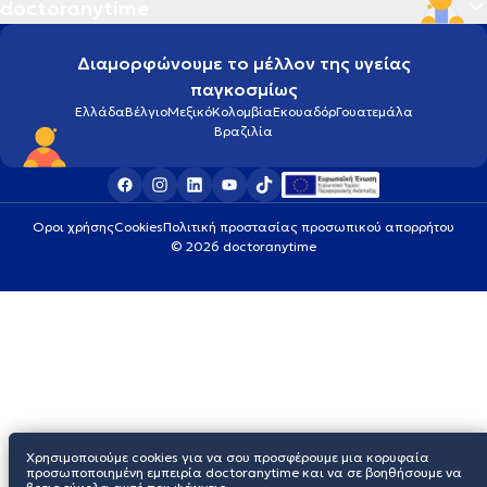
doctoranytime
Διαμορφώνουμε το μέλλον της υγείας
παγκοσμίως
Ελλάδα
Βέλγιο
Μεξικό
Κολομβία
Εκουαδόρ
Γουατεμάλα
Βραζιλία
Οροι χρήσης
Cookies
Πολιτική προστασίας προσωπικού απορρήτου
© 2026 doctoranytime
Χρησιμοποιούμε cookies για να σου προσφέρουμε μια κορυφαία
προσωποποιημένη εμπειρία doctoranytime και να σε βοηθήσουμε να