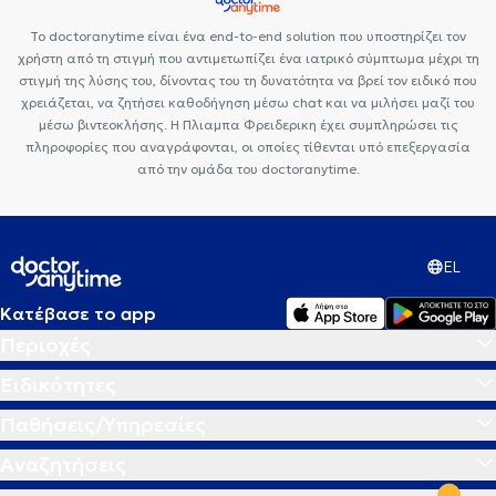
Το doctoranytime είναι ένα end-to-end solution που υποστηρίζει τον
χρήστη από τη στιγμή που αντιμετωπίζει ένα ιατρικό σύμπτωμα μέχρι τη
στιγμή της λύσης του, δίνοντας του τη δυνατότητα να βρεί τον ειδικό που
χρειάζεται, να ζητήσει καθοδήγηση μέσω chat και να μιλήσει μαζί του
μέσω βιντεοκλήσης. Η Πλιαμπα Φρειδερικη έχει συμπληρώσει τις
πληροφορίες που αναγράφονται, οι οποίες τίθενται υπό επεξεργασία
από την ομάδα του doctoranytime.
EL
Κατέβασε το app
Περιοχές
Ειδικότητες
Παθήσεις/Υπηρεσίες
Αναζητήσεις