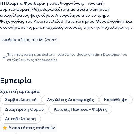
H
Πλιάμπα Φρειδερίκη
είναι Ψυχολόγος, Γνωστική-
Συμπεριφορική Ψυχοθεραπεύτρια με άδεια ασκήσεως
επαγγέλματος ψυχολόγου. Αποφοίτησε από το τμήμα
Ψυχολογίας του Αριστοτελείου Πανεπιστημίου Θεσσαλονίκης και
ολοκλήρωσε τις μεταπτυχιακές σπουδές της στην Ψυχολογία της
Υγείας (MSc in Health Psychology) στο Πανεπιστήμιο του
Νότιγχαμ (University of Nottingham).Ειδικεύεται στη Γνωστική
Αριθμός αδείας: 427184(25147)
Συμπεριφοριστική Θεραπεία (CBT) από την Ελληνική Εταιρεία
Έρευνας της Συμπεριφοράς (ΕΕΕΣ). Μέχρι τώρα έχει προσφέρει
Την περιγραφή επιμελείται η ομάδα του doctoranytime βασισμένη σε
τις υπηρεσίες της εθελοντικά και στο πλαίσιο εκμάθησης στην
επαληθευμένες πληροφορίες.
κοινωνική μη κυβερνητική οργάνωση ΑΡΣΙΣ, στην Α’
Πανεπιστημιακή Ψυχιατρική Κλινική-Γ.Ν. Παπαγεωργίου και στο
Ψυχοθεραπευτικό κέντρο Στήριξις. Βρίσκεται υπό διαρκή
Εμπειρία
εποπτεία. Από το 2023 διατηρεί ιδιωτικό γραφείο.
Σχετική εμπειρία
Συμβουλευτική
Αγχώδεις Διαταραχές
Κατάθλιψη
Διαχείριση Θυμού
Κρίσεις Πανικού - Φοβίες
Αυτοβελτίωση
9 συστάσεις ασθενών