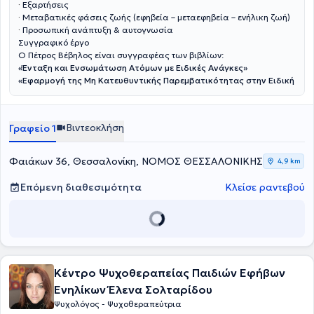
·
Εξαρτήσεις
·
Μεταβατικές φάσεις ζωής (εφηβεία – μεταεφηβεία – ενήλικη ζωή)
·
Προσωπική ανάπτυξη & αυτογνωσία
Συγγραφικό έργο
Ο Πέτρος Βέβηλος είναι συγγραφέας των βιβλίων:
«Ένταξη και Ενσωμάτωση Ατόμων με Ειδικές Ανάγκες»
«Εφαρμογή της Μη Κατευθυντικής Παρεμβατικότητας στην Ειδική
Αγωγή»
«Turn Panic to Power: Conquering Depression and Anxiety»
Βιντεοκλήση
Γραφείο 1
Φαιάκων 36, Θεσσαλονίκη, ΝΟΜΟΣ ΘΕΣΣΑΛΟΝΙΚΗΣ
4,9 km
Επόμενη διαθεσιμότητα
Κλείσε ραντεβού
Κέντρο Ψυχοθεραπείας Παιδιών Εφήβων
Ενηλίκων Έλενα Σολταρίδου
Ψυχολόγος - Ψυχοθεραπεύτρια