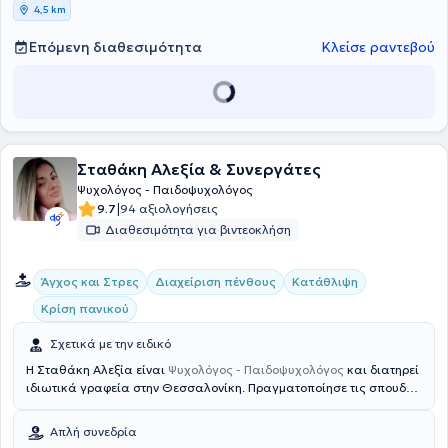
4,5 km
Επόμενη διαθεσιμότητα
Κλείσε ραντεβού
Σταθάκη Αλεξία & Συνεργάτες
Ψυχολόγος - Παιδοψυχολόγος
|
9.7
94 αξιολογήσεις
Διαθεσιμότητα για βιντεοκλήση
Άγχος και Στρες
Διαχείριση πένθους
Κατάθλιψη
Κρίση πανικού
Σχετικά με την ειδικό
Η Σταθάκη Αλεξία είναι
Ψυχολόγος - Παιδοψυχολόγος
και διατηρεί
ιδιωτικά γραφεία στην Θεσσαλονίκη. Πραγματοποίησε τις σπουδές
της στο τμήμα Ψυχολογίας του Αριστοτελείου Πανεπιστημίου
Θεσσαλονίκης. Έχει συνεργαστεί με το Κέντρο Κακοποιημένων
Απλή συνεδρία
Γυναικών/Ε.Κ.Α.Ψ.Υ, το Σωματείο Υποστήριξης Ψωριασικών