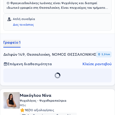
Ο Φραγκιαδουλάκης Ιωάννης είναι Ψυχολόγος και διατηρεί
ιδιωτικό γραφείο στη Θεσσαλονίκη. Είναι πτυχιούχος του τμήματος
Ψυχολογίας του Αριστοτελείου Πανεπιστημίου Θεσσαλονίκης, απ'
όπου αποφοίτησε με κατεύθυνση Κλινικής Ψυχολογίας.
Απλή συνεδρία
Μετεκπαιδεύτηκε και πιστοποιήθηκε στην επιλογή, αξιολόγηση και
Δες το κόστος
χορήγηση ψυχομετρικών τεστ. Εφαρμόζει τη Γνωστική -
Συμπεριφορική Ψυχοθεραπεία και Συμβουλευτική και παρέχει
πλήθος υπηρεσιών ψυχικής υγείας, προσαρμοσμένες στις ανάγκες
του εκάστοτε ανθρώπου.
Γραφείο 1
Δελφών 149, Θεσσαλονίκη, ΝΟΜΟΣ ΘΕΣΣΑΛΟΝΙΚΗΣ
5,9 km
Επόμενη διαθεσιμότητα
Κλείσε ραντεβού
Μακόγλου Νίνα
Ψυχολόγος - Ψυχοθεραπεύτρια
MSc
|
10
10 αξιολογήσεις