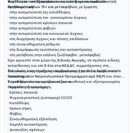
Ψυχολογία των Εξαρτήσεων και των Ψυχοκοινωνικών
Διαθέτει
εκτενή εμπειρία στο coaching και τη συμβουλευτική
Προβλημάτων
.
ενηλίκων, εφήβων 15+ και μεταεφήβων
, με έμφαση:
·
στην αντιμετώπιση της κατάθλιψης
·
στην αντιμετώπιση του γενικευμένου άγχους
·
στην αντιμετώπιση κρίσεων πανικού
·
στην αντιμετώπιση φοβιών
·
στην αντιμετώπιση του κοινωνικού άγχους
·
στη διαχείριση άγχους και πίεσης επιδόσεων
·
στη συναισθηματική ρύθμιση
·
στη διαμόρφωση ταυτότητας και αυτοεκτίμησης
·
στη μετάβαση στην ενήλικη ζωή(έφηβοι , μεταέφηβοι)
Έχει εργαστεί στον χώρο της
Ειδικής Αγωγής
, σε σχολεία ειδικής
εκπαίδευσης και επί
6 έτη στα ΚΕΔΔΥ
, συμμετέχοντας στη
διάγνωση, υποστήριξη και συμβουλευτική παιδιών, εφήβων και
Στο πλαίσιο της συνεχούς επιμόρφωσης, έχει εκπαιδευτεί στο
Life
οικογενειών.
Coaching
, στον
Νευρογλωσσικό Προγραμματισμό (NLP)
και στην
Υπνοθεραπεία
Συχνά θέματα που αντιμετωπίζονται
, εφαρμόζοντας μια συνθετική και εξατομικευμένη
θεραπευτική προσέγγιση.
·
Αγχώδεις διαταραχές
·
Κρίσεις πανικού
·
Ψυχαναγκαστική Διαταραχή (OCD)
·
Κατάθλιψη
·
Χρόνιο στρες
·
Φοβίες
·
Συναισθηματική εξάντληση
·
Χαμηλή αυτοεκτίμηση
·
Δυσκολίες σχέσεων