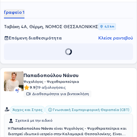
Τέλος, η ειδικός ολοκλήρωσε την εκπαίδευση σαν Ομαδική
Αναλύτρια στο Ελληνικό Δίκτυο Ομαδικών Αναλυτών (ΕΔΟΑ),
Γραφείο 1
Αθήνα το 2025.
Ταβάκη 4Α, Θέρμη, ΝΟΜΟΣ ΘΕΣΣΑΛΟΝΙΚΗΣ
4,5 km
Επόμενη διαθεσιμότητα
Κλείσε ραντεβού
Παπαδοπούλου Νάνσυ
Ψυχολόγος - Ψυχοθεραπεύτρια
|
9.9
19 αξιολογήσεις
Διαθεσιμότητα για βιντεοκλήση
Γνωσιακή Συμπεριφορική Θεραπεία (CBT)
Άγχος και Στρες
Σχετικά με την ειδικό
Η
Παπαδοπούλου Νάνσυ
είναι Ψυχολόγος - Ψυχοθεραπεύτρια και
διατηρεί ιδιωτικό ιατρείο στην Καλαμαριά Θεσσαλονίκης. Είναι