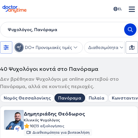
doctoranytime
EL
Ψυχολόγος, Πανόραμα
DO+ Προνομιακές τιμές
Διαθεσιμότητα
Ε
40
Ψυχολόγοι κοντά στο Πανόραμα
Δεν βρέθηκαν Ψυχολόγοι με online ραντεβού στο
Πανόραμα, αλλά σε κοντινές περιοχές.
Νομός Θεσσαλονίκης
Πανόραμα
Πυλαία
Κωνσταντιν
Δημητριάδης Θεόδωρος
Κλινικός Ψυχολόγος
|
10
13 αξιολογήσεις
Διαθεσιμότητα για βιντεοκλήση