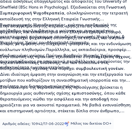
άδεια ασκήσεως επαγγέλματος και απόφοιτος του University of
Sheffield (BSc Hons in Psychology). Εξειδικεύεται στη
Γνωστική
Συμπεριφορική Ψυχοθεραπεία
, ολοκληρώνοντας την τετραετή
εκπαίδευσή της στην Ελληνική Εταιρεία Γνωστικής
Συμπεριφορικής Ψυχοθεραπείας, ενώ στο ακαδημαϊκό της
Στην επαγγελματική της πορεία, εργάζεται ως κλινικός
υπόβαθρο περιλαμβάνεται η φοίτηση και συμμετοχή στο
ψυχολόγος και εκπαιδεύτρια στον
Ελληνικό Ερυθρό Σταυρό
,
μεταπτυχιακό πρόγραμμα σπουδών Κοινωνικής Ψυχολογίας &
όπου παρέχει ψυχολογική υποστήριξη σε ενήλικες και ανήλικα
Ψυχολογίας Υγείας του Maastricht University.
άτομα, με έμφαση στη διαχείριση τραύματος και την ενδυνάμωση
ευάλωτων πληθυσμών.Παράλληλα, ως εκπαιδεύτρια, προσφέρει
εξειδικευμένες γνώσεις Πρώτων Βοηθειών Ψυχικής Υγείας
και
Στην ιδιωτική της πρακτική, εξειδικεύεται στη
διαχείριση
άγχους
,
ψυχοεκπαίδευσης σε απαιτητικά περιβάλλοντα, ενισχύοντας την
της
καταθλιπτικής
διάθεσης
, και των δυσκολιών στις
ανθεκτικότητα των συμμετεχόντων.
διαπροσωπικές σχέσεις, ενώ παρέχει
συμβουλευτική γονέων
.
Δίνει ιδιαίτερη έμφαση στην αναγνώριση και την επεξεργασία των
μοτίβων που καθορίζουν τη συναισθηματική ισορροπία και την
ποιότητα των διαπροσωπικών σχέσεων.
Στο επίκεντρο της θεραπευτικής της προσέγγισης βρίσκεται η
δημιουργία μιας αυθεντικής σχέσης
εμπιστοσύνης
, όπου κάθε
θεραπευόμενος νιώθει την ασφάλεια και την
αποδοχή
που
χρειάζεται για να ακουστεί πραγματικά. Με βαθιά ενσυναίσθηση
και επιστημονική αρτιότητα, στέκεται δίπλα στον άνθρωπο,
προσφέροντας τα κατάλληλα εργαλεία ώστε να ανακαλύψει τις
δικές του δυνάμεις και να δημιουργήσει μια καθημερινότητα με
Μέλος του δικτύου DO+
Αριθμός αδείας: 10942/17-06-2022
περισσότερη ισορροπία και νόημα.