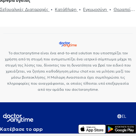
Άρθρα υγείας
και παιδιών
Ομαδική ψυχοθεραπεία
Κατάθλιψη
Νοητική
Σεξουαλικές Διαταραχές
Κατάθλιψη
Εγκυμοσύνη
Θεραπεία
ενδυνάμωση
Συμβουλευτική φροντιστών ατόμων με άνοια
Life
ζεύγους
Life coaching
Ψυχοθεραπεία Online
Ψυχογενής
coaching
Υπνοθεραπεία
Σεξουαλικές Διαταραχές
Βουλιμία - Ψυχογενής Ανορεξία
Αυτισμός
Εθισμός στο
Ψυχογενής Βουλιμία - Ψυχογενής Ανορεξία
Διαχείριση πένθους
διαδίκτυο
ΔΕΠΥ
Κρίση πανικού
Δίαιτα και διατροφή
Τεστ προσωπικότητας
Τόνωση αυτοεκτίμησης
Άγχος και Στρες
Εθισμός
Τεστ επαγγελματικού προσανατολισμού
Κρίση πανικού
Το doctoranytime είναι ένα end-to-end solution που υποστηρίζει τον
χρήστη από τη στιγμή που αντιμετωπίζει ένα ιατρικό σύμπτωμα μέχρι τη
στιγμή της λύσης του, δίνοντας του τη δυνατότητα να βρεί τον ειδικό που
χρειάζεται, να ζητήσει καθοδήγηση μέσω chat και να μιλήσει μαζί του
μέσω βιντεοκλήσης. Η Μολαρη Αναστασια έχει συμπληρώσει τις
πληροφορίες που αναγράφονται, οι οποίες τίθενται υπό επεξεργασία
από την ομάδα του doctoranytime.
EL
Κατέβασε το app