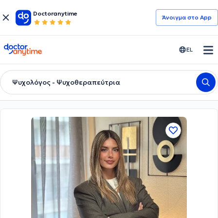
Doctoranytime
Άνοιγμα στο App
doctoranytime
EL
Ψυχολόγος - Ψυχοθεραπεύτρια