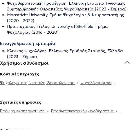
Ψυχοθεραπευτική Προσέγγιση, Ελληνική Εταιρεία Γνωστικής
Συμπεριφορικής Θεραπείας, Ψυχοθεραπεία (2022 - Σήμερα)
Maastricht University, Τμήμα Ψυχολογίας & Νευροεπιστήμης
(2020 - 2022)
Προπτυχιακός Τίτλος, University of Sheffield, Τμήμα
Ψυχολογίας (2016 - 2020)
Επαγγελματική εμπειρία
Κλινικός Ψυχολόγος, Ελληνικός Ερυθρός Σταυρός, Ελλάδα
(2023 - Σήμερα)
Χρήσιμοι σύνδεσμοι
Κοντινές περιοχές
Ψυχολόγοι στη Νεάπολη Θεσσαλονίκης
Ψυχολόγοι στους
Αμπελοκήπους Θεσσαλονίκης
Ψυχολόγοι στην Ανάληψη
Ψυχολόγοι στην Κάτω Τούμπα
Ψυχολόγοι στου Χαριλάου
Σχετικές υπηρεσίες
Ψυχολόγοι στη Σταυρούπολη
Ψυχολόγοι στον Εύοσμο
Πρόωρη εκσπερμάτωση
Προσωποκεντρική ψυχοθεραπεία
Ψυχολόγοι στα Πεύκα
Ψυχολόγοι στο Ντεπώ
Ψυχολόγοι στην
Συνθετική ψυχοθεραπεία
Τριχοτιλλομανία
Ψυχοδυναμική
Καλαμαριά
Ψυχολόγοι στην Πυλαία
Ψυχολόγοι στη Θέρμη
ψυχοθεραπεία
Συμβουλευτική εφήβων
Συμβουλευτική γονέων
Ψυχολόγοι στο Ωραιόκαστρο