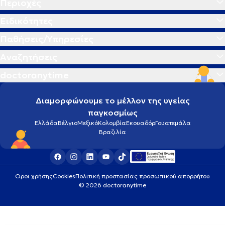
Περιοχές
Ειδικότητες
Παθήσεις/Υπηρεσίες
Αναζητήσεις
doctoranytime
Διαμορφώνουμε το μέλλον της υγείας
παγκοσμίως
Ελλάδα
Βέλγιο
Μεξικό
Κολομβία
Εκουαδόρ
Γουατεμάλα
Βραζιλία
Οροι χρήσης
Cookies
Πολιτική προστασίας προσωπικού απορρήτου
© 2026 doctoranytime