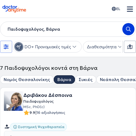
doctoranytime
EL
Παιδοψυχολόγος, Βάρνα
DO+ Προνομιακές τιμές
Διαθεσιμότητα
Ε
7
Παιδοψυχολόγοι κοντά στη Βάρνα
Νομός Θεσσαλονίκης
Βάρνα
Συκιές
Νεάπολη Θεσσα
Δριβάκου Δέσποινα
Παιδοψυχολόγος
MSc, PhD(c)
|
9.9
16 αξιολογήσεις
Συστημική Ψυχοθεραπεία