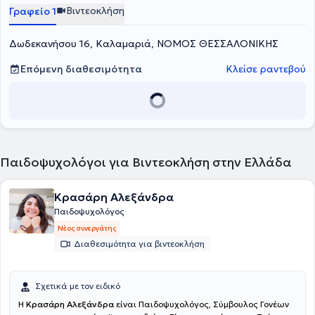
θεραπεία, θεραπεία ζεύγους, συμβουλευτική γονέων, καθώς και
Βιντεοκλήση
Γραφείο 1
στη θεραπευτική υποστήριξη παιδιών και εφήβων.
Δωδεκανήσου 16, Καλαμαριά, ΝΟΜΟΣ ΘΕΣΣΑΛΟΝΙΚΗΣ
Επόμενη διαθεσιμότητα
Κλείσε ραντεβού
Παιδοψυχολόγοι για Βιντεοκλήση στην Ελλάδα
Κρασάρη Αλεξάνδρα
Παιδοψυχολόγος
Νέος συνεργάτης
Διαθεσιμότητα για βιντεοκλήση
Σχετικά με τον ειδικό
Η
Κρασάρη Αλεξάνδρα
είναι Παιδοψυχολόγος, Σύμβουλος Γονέων