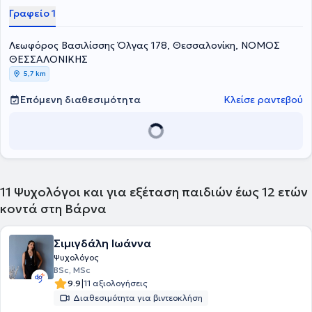
Διαθέτει πολυετή επαγγελματική εμπειρία ως Ψυχολόγος σε
Γραφείο 1
δημόσιους και ιδιωτικούς φορείς, όπως στο ΚΕΔΑΣΥ και σε
ιδιωτικά κέντρα θεραπειών.
Λεωφόρος Βασιλίσσης Όλγας 178, Θεσσαλονίκη, ΝΟΜΟΣ
ΘΕΣΣΑΛΟΝΙΚΗΣ
5,7 km
Επόμενη διαθεσιμότητα
Κλείσε ραντεβού
11
Ψυχολόγοι και για εξέταση παιδιών έως 12 ετών
κοντά στη Βάρνα
Σιμιγδάλη Ιωάννα
Ψυχολόγος
BSc, MSc
|
9.9
11 αξιολογήσεις
Διαθεσιμότητα για βιντεοκλήση