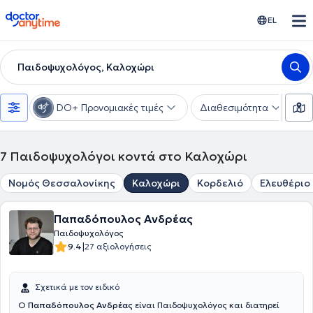
doctoranytime
EL
Παιδοψυχολόγος, Καλοχώρι
DO+ Προνομιακές τιμές
Διαθεσιμότητα
Ε
7
Παιδοψυχολόγοι κοντά στο Καλοχώρι
Νομός Θεσσαλονίκης
Καλοχώρι
Κορδελιό
Ελευθέριο 
Παπαδόπουλος Ανδρέας
Παιδοψυχολόγος
|
9.4
27 αξιολογήσεις
Σχετικά με τον ειδικό
Ο
Παπαδόπουλος Ανδρέας
είναι Παιδοψυχολόγος και διατηρεί