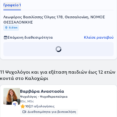
Διαθέτει πολυετή επαγγελματική εμπειρία ως Ψυχολόγος σε
Γραφείο 1
δημόσιους και ιδιωτικούς φορείς, όπως στο ΚΕΔΑΣΥ και σε
ιδιωτικά κέντρα θεραπειών.
Λεωφόρος Βασιλίσσης Όλγας 178, Θεσσαλονίκη, ΝΟΜΟΣ
ΘΕΣΣΑΛΟΝΙΚΗΣ
9,6 km
Επόμενη διαθεσιμότητα
Κλείσε ραντεβού
11
Ψυχολόγοι και για εξέταση παιδιών έως 12 ετών
κοντά στο Καλοχώρι
Βαρβάρα Αναστασία
Ψυχολόγος - Ψυχοθεραπεύτρια
BSc, MSc
|
10
21 αξιολογήσεις
Διαθεσιμότητα για βιντεοκλήση