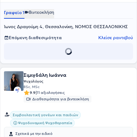
να κατανοεί σε μεγαλύτερο βάθος τον άνθρωπο - τις σκέψεις, τα
ζωντανό χώρο συνάντησης, όπου η δυσκολία μπορεί να ειπωθεί με
συναισθήματα και τις σχέσεις του, αλλά και το πως αυτά
ασφάλεια και ο άνθρωπος να ξαναβρεί τη σχέση με τον εαυτό του
Βιντεοκλήση
Γραφείο 1
επηρεάζονται από το εκάστοτε κοινωνικό και πολιτισμικό πλαίσιο.
σε ένα πλαίσιο αποδοχής, σεβασμού και ουσιαστικής παρουσίας.
Ίωνος Δραγούμη 4, Θεσσαλονίκη, ΝΟΜΟΣ ΘΕΣΣΑΛΟΝΙΚΗΣ
Επόμενη διαθεσιμότητα
Κλείσε ραντεβού
Σιμιγδάλη Ιωάννα
Ψυχολόγος
BSc, MSc
|
9.9
11 αξιολογήσεις
Διαθεσιμότητα για βιντεοκλήση
Συμβουλευτική γονέων και παιδιών
Ψυχοδυναμική Ψυχοθεραπεία
Σχετικά με την ειδικό