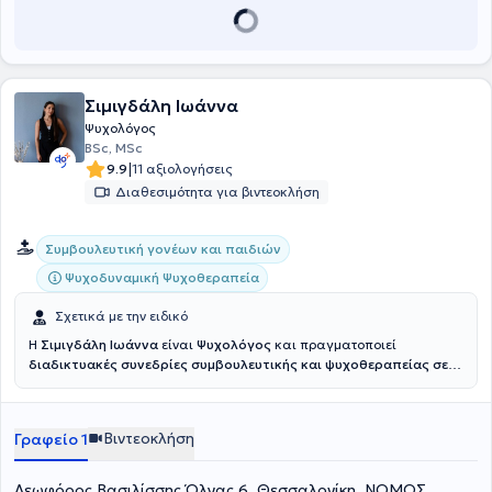
Σιμιγδάλη Ιωάννα
Ψυχολόγος
BSc, MSc
|
9.9
11 αξιολογήσεις
Διαθεσιμότητα για βιντεοκλήση
Συμβουλευτική γονέων και παιδιών
Ψυχοδυναμική Ψυχοθεραπεία
Σχετικά με την ειδικό
Η
Σιμιγδάλη Ιωάννα
είναι
Ψυχολόγος
και πραγματοποιεί
διαδικτυακές συνεδρίες συμβουλευτικής και ψυχοθεραπείας σε
παιδιά, εφήβους και ενήλικες.
Είναι απόφοιτη του Πανεπιστημίου
Ιωαννίνων (2022), με άδεια ασκήσεως επαγγέλματος. Είναι
κάτοχος του Μεταπτυχιακού Διπλώματος “Κλινική Ψυχική Υγεία”
Βιντεοκλήση
Γραφείο 1
του τμήματος Ιατρικής του Αριστοτελείου Πανεπιστημίου
Θεσσαλονίκης (2025) και έχει ολοκληρώσει τριετές εκπαιδευτικό
πρόγραμμα στην Ψυχοδυναμική Προσέγγιση (2022–2025),
Λεωφόρος Βασιλίσσης Όλγας 6, Θεσσαλονίκη, ΝΟΜΟΣ