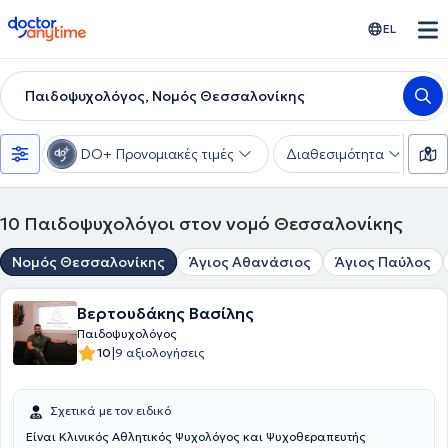
doctoranytime
EL
Παιδοψυχολόγος, Νομός Θεσσαλονίκης
DO+ Προνομιακές τιμές
Διαθεσιμότητα
Ε
10
Παιδοψυχολόγοι στον νομό Θεσσαλονίκης
Νομός Θεσσαλονίκης
Άγιος Αθανάσιος
Άγιος Παύλος
Βερτουδάκης Βασίλης
Παιδοψυχολόγος
|
10
9 αξιολογήσεις
Σχετικά με τον ειδικό
Eίναι Κλινικός Αθλητικός Ψυχολόγος και Ψυχοθεραπευτής