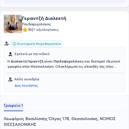
Γεραντζή Διαλεκτή
Παιδοψυχολόγος
|
10
7 αξιολογήσεις
Συστημική Ψυχοθεραπεία
Σχετικά με την ειδικό
Η
Διαλεκτή Γεραντζή
είναι
Παιδοψυχολόγος
και διατηρεί ιδιωτικό
γραφείο στην Θεσσαλονίκη. Ολοκλήρωσε τις σπουδές της στην
Ψυχολογία στο Αριστοτέλειο Πανεπιστήμιο Θεσσαλονίκης και έχει
Μεταπτυχιακό Δίπλωμα στην Εκπαιδευτική Ψυχολογία από το
Απλή συνεδρία
Πανεπιστήμιο Λευκωσίας. Επιπλέον, κατέχει Μεταπτυχιακό
Δες το κόστος
Δίπλωμα στον Επαγγελματικό Προσανατολισμό και Συμβουλευτική
από το Ευρωπαϊκό Πανεπιστήμιο Κύπρου και Πτυχίο Εκπαιδευτικού
Δημοτικής Εκπαίδευσης από το Πανεπιστήμιο Δυτικής Μακεδονίας.
Διαθέτει πολυετή επαγγελματική εμπειρία ως Ψυχολόγος σε
Γραφείο 1
δημόσιους και ιδιωτικούς φορείς, όπως στο ΚΕΔΑΣΥ και σε
ιδιωτικά κέντρα θεραπειών.
Λεωφόρος Βασιλίσσης Όλγας 178, Θεσσαλονίκη, ΝΟΜΟΣ
ΘΕΣΣΑΛΟΝΙΚΗΣ