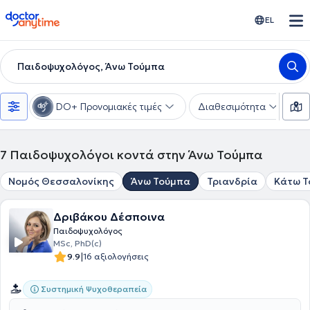
doctoranytime
EL
Παιδοψυχολόγος, Άνω Τούμπα
DO+ Προνομιακές τιμές
Διαθεσιμότητα
Ε
7
Παιδοψυχολόγοι κοντά στην Άνω Τούμπα
Νομός Θεσσαλονίκης
Άνω Τούμπα
Τριανδρία
Κάτω Τ
Δριβάκου Δέσποινα
Παιδοψυχολόγος
MSc, PhD(c)
|
9.9
16 αξιολογήσεις
Συστημική Ψυχοθεραπεία