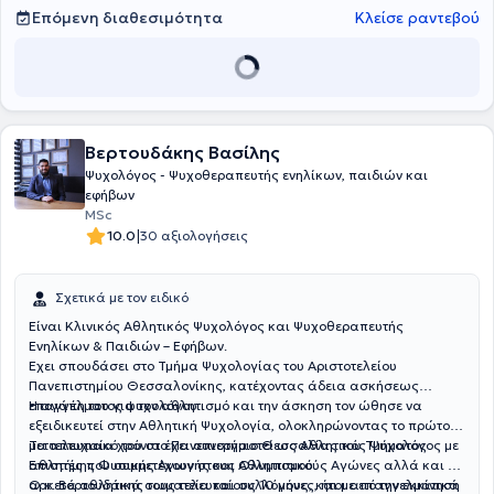
Επόμενη διαθεσιμότητα
Κλείσε ραντεβού
Βερτουδάκης Βασίλης
Ψυχολόγος - Ψυχοθεραπευτής ενηλίκων, παιδιών και
εφήβων
MSc
|
10.0
30 αξιολογήσεις
Σχετικά με τον ειδικό
Eίναι Κλινικός Αθλητικός Ψυχολόγος και Ψυχοθεραπευτής
Ενηλίκων & Παιδιών – Εφήβων.
Έχει σπουδάσει στο Τμήμα Ψυχολογίας του Αριστοτελείου
Πανεπιστημίου Θεσσαλονίκης, κατέχοντας άδεια ασκήσεως
επαγγέλματος ψυχολόγου .
Η αγάπη του για τον αθλητισμό και την άσκηση τον ώθησε να
εξειδικευτεί στην Αθλητική Ψυχολογία, ολοκληρώνοντας το πρώτο
μεταπτυχιακό του στο Πανεπιστήμιο Θεσσαλίας του Τμήματος
Τα τελευταία χρόνια έχει συνεργαστεί ως Αθλητικός Ψυχολόγος με
Επιστήμης Φυσικής Αγωγής και Αθλητισμού.
αθλητές που συμμετέχουν στους Ολυμπιακούς Αγώνες αλλά και με
αρκετά αθλητικά σωματεία και συλλόγους, και με επαγγελματικά
Ο κ. Βερτουδάκης τους τελευταίους 10 μήνες, ήτοι από την εκκίνηση