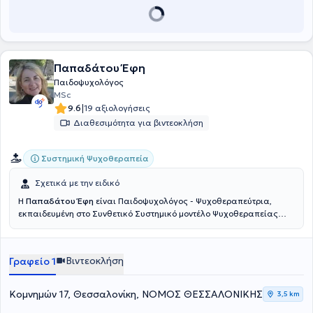
Παπαδάτου Έφη
Παιδοψυχολόγος
MSc
|
9.6
19 αξιολογήσεις
Διαθεσιμότητα για βιντεοκλήση
Συστημική Ψυχοθεραπεία
Σχετικά με την ειδικό
Η
Παπαδάτου Έφη
είναι Παιδοψυχολόγος - Ψυχοθεραπεύτρια,
εκπαιδευμένη στο Συνθετικό Συστημικό μοντέλο Ψυχοθεραπείας
(Εργαστήριο Διερεύνησης Ανθρώπινων Σχέσεων) με μεταπτυχιακές
σπουδές στην Παιδοψυχολογία στο UCLAN και πιστοποίηση στη
συμβουλευτική θεραπεία ζευγαριών. Eπίσης, η ειδικός κατέχει
Βιντεοκλήση
Γραφείο 1
Πτυχίο Κλινικής Ψυχολογίας: " Bachelor of Science in Clinical
Psychology -University of Central Lancashire" Αναγνωρισμένο από
το Υπουργείο Παιδείας και έχει πραγματοποιήσει επιμορφωτικό
Κομνημών 17, Θεσσαλονίκη, ΝΟΜΟΣ ΘΕΣΣΑΛΟΝΙΚΗΣ
3,5 km
πρόγραμμα 50 ωρών στην "Στήριξη και Συμβουλευτική πένθους για