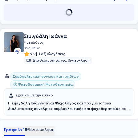
Σιμιγδάλη Ιωάννα
Ψυχολόγος
BSc, MSc
|
9.9
11 αξιολογήσεις
Διαθεσιμότητα για βιντεοκλήση
Συμβουλευτική γονέων και παιδιών
Ψυχοδυναμική Ψυχοθεραπεία
Σχετικά με την ειδικό
Η
Σιμιγδάλη Ιωάννα
είναι
Ψυχολόγος
και πραγματοποιεί
διαδικτυακές συνεδρίες συμβουλευτικής και ψυχοθεραπείας σε
παιδιά, εφήβους και ενήλικες.
Είναι απόφοιτη του Πανεπιστημίου
Ιωαννίνων (2022), με άδεια ασκήσεως επαγγέλματος. Είναι
κάτοχος του Μεταπτυχιακού Διπλώματος “Κλινική Ψυχική Υγεία”
Βιντεοκλήση
Γραφείο 1
του τμήματος Ιατρικής του Αριστοτελείου Πανεπιστημίου
Θεσσαλονίκης (2025) και έχει ολοκληρώσει τριετές εκπαιδευτικό