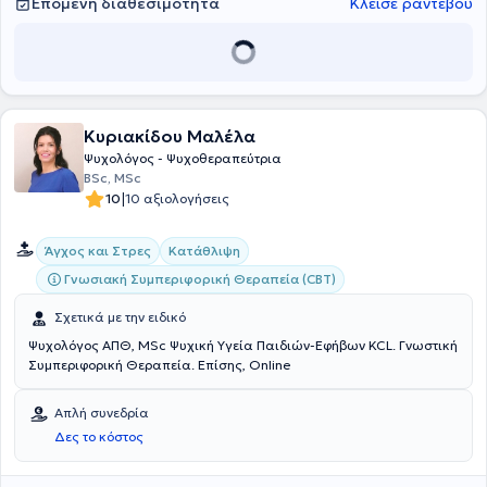
Επόμενη διαθεσιμότητα
Κλείσε ραντεβού
Κυριακίδου Μαλέλα
Ψυχολόγος - Ψυχοθεραπεύτρια
BSc, MSc
|
10
10 αξιολογήσεις
Άγχος και Στρες
Κατάθλιψη
Γνωσιακή Συμπεριφορική Θεραπεία (CBT)
Σχετικά με την ειδικό
Ψυχολόγος ΑΠΘ, MSc Ψυχική Υγεία Παιδιών-Εφήβων KCL. Γνωστική
Συμπεριφορική Θεραπεία. Επίσης, Online
Απλή συνεδρία
Δες το κόστος