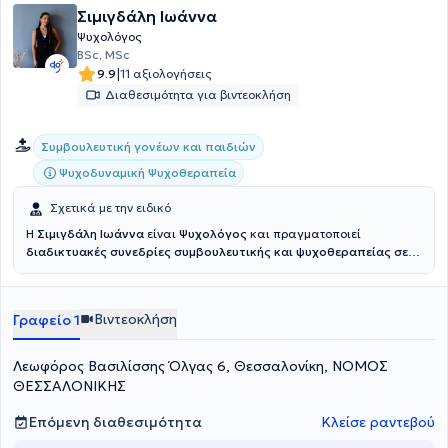
Σιμιγδάλη Ιωάννα
Ψυχολόγος
BSc, MSc
|
9.9
11 αξιολογήσεις
Διαθεσιμότητα για βιντεοκλήση
Συμβουλευτική γονέων και παιδιών
Ψυχοδυναμική Ψυχοθεραπεία
Σχετικά με την ειδικό
Η
Σιμιγδάλη Ιωάννα
είναι
Ψυχολόγος
και πραγματοποιεί
διαδικτυακές συνεδρίες συμβουλευτικής και ψυχοθεραπείας σε
παιδιά, εφήβους και ενήλικες.
Είναι απόφοιτη του Πανεπιστημίου
Ιωαννίνων (2022), με άδεια ασκήσεως επαγγέλματος. Είναι
κάτοχος του Μεταπτυχιακού Διπλώματος “Κλινική Ψυχική Υγεία”
Βιντεοκλήση
Γραφείο 1
του τμήματος Ιατρικής του Αριστοτελείου Πανεπιστημίου
Θεσσαλονίκης (2025) και έχει ολοκληρώσει τριετές εκπαιδευτικό
πρόγραμμα στην Ψυχοδυναμική Προσέγγιση (2022–2025),
Λεωφόρος Βασιλίσσης Όλγας 6, Θεσσαλονίκη, ΝΟΜΟΣ
πιστοποιημένο από την Ελληνική Συμβουλευτική Εταιρεία. Διατηρεί
ΘΕΣΣΑΛΟΝΙΚΗΣ
σταθερή προσήλωση στη διαρκή εκπαίδευση και την
επαγγελματική εξέλιξη, έχοντας παρακολουθήσει πληθώρα
Επόμενη διαθεσιμότητα
Κλείσε ραντεβού
σεμιναρίων, webinars και εξειδικευμένων προγραμμάτων