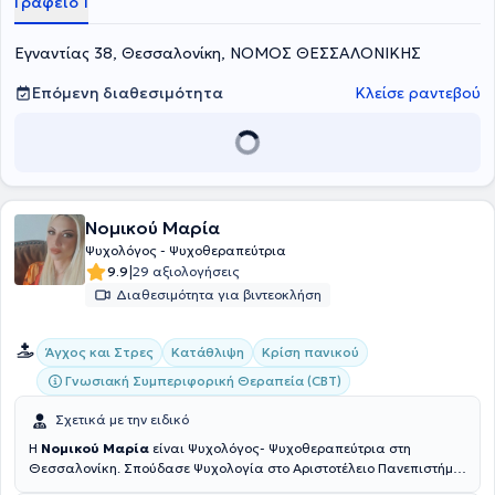
Γραφείο 1
Εγναντίας 38, Θεσσαλονίκη, ΝΟΜΟΣ ΘΕΣΣΑΛΟΝΙΚΗΣ
Επόμενη διαθεσιμότητα
Κλείσε ραντεβού
Νομικού Μαρία
Ψυχολόγος - Ψυχοθεραπεύτρια
|
9.9
29 αξιολογήσεις
Διαθεσιμότητα για βιντεοκλήση
Άγχος και Στρες
Κατάθλιψη
Κρίση πανικού
Γνωσιακή Συμπεριφορική Θεραπεία (CBT)
Σχετικά με την ειδικό
Η
Νομικού Μαρία
είναι Ψυχολόγος- Ψυχοθεραπεύτρια στη
Θεσσαλονίκη. Σπούδασε Ψυχολογία στο Αριστοτέλειο Πανεπιστήμιο
Θεσσαλονίκης με μεταπτυχιακές σπουδές στο τομέα της Γνωστικής