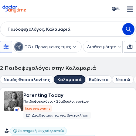
doctoranytime
EL
Παιδοψυχολόγος, Καλαμαριά
DO+ Προνομιακές τιμές
Διαθεσιμότητα
Ε
2
Παιδοψυχολόγοι στην Καλαμαριά
Νομός Θεσσαλονίκης
Καλαμαριά
Βυζάντιο
Ντεπώ
Parenting Today
Παιδοψυχολόγοι - Σύμβουλοι γονέων
Νέος συνεργάτης
Διαθεσιμότητα για βιντεοκλήση
Συστημική Ψυχοθεραπεία