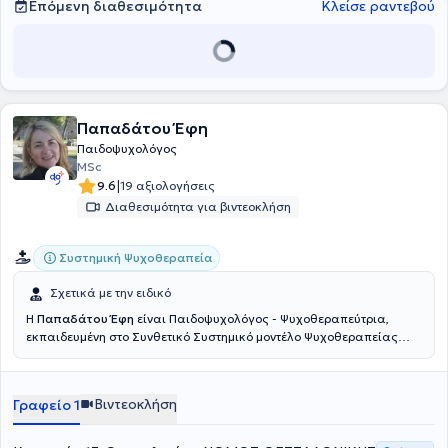
Επόμενη διαθεσιμότητα
Κλείσε ραντεβού
Παπαδάτου Έφη
Παιδοψυχολόγος
MSc
|
9.6
19 αξιολογήσεις
Διαθεσιμότητα για βιντεοκλήση
Συστημική Ψυχοθεραπεία
Σχετικά με την ειδικό
Η
Παπαδάτου Έφη
είναι Παιδοψυχολόγος - Ψυχοθεραπεύτρια,
εκπαιδευμένη στο Συνθετικό Συστημικό μοντέλο Ψυχοθεραπείας
(Εργαστήριο Διερεύνησης Ανθρώπινων Σχέσεων) με μεταπτυχιακές
σπουδές στην Παιδοψυχολογία στο UCLAN και πιστοποίηση στη
συμβουλευτική θεραπεία ζευγαριών. Eπίσης, η ειδικός κατέχει
Βιντεοκλήση
Γραφείο 1
Πτυχίο Κλινικής Ψυχολογίας: " Bachelor of Science in Clinical
Psychology -University of Central Lancashire" Αναγνωρισμένο από
το Υπουργείο Παιδείας και έχει πραγματοποιήσει επιμορφωτικό