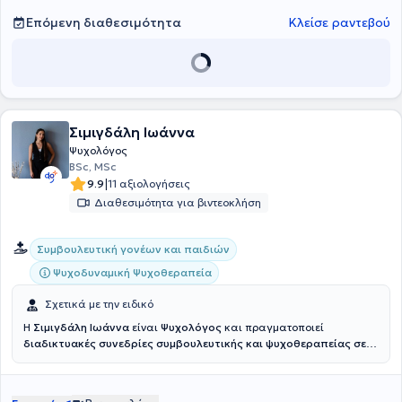
Επόμενη διαθεσιμότητα
Κλείσε ραντεβού
Σιμιγδάλη Ιωάννα
Ψυχολόγος
BSc, MSc
|
9.9
11 αξιολογήσεις
Διαθεσιμότητα για βιντεοκλήση
Συμβουλευτική γονέων και παιδιών
Ψυχοδυναμική Ψυχοθεραπεία
Σχετικά με την ειδικό
Η
Σιμιγδάλη Ιωάννα
είναι
Ψυχολόγος
και πραγματοποιεί
διαδικτυακές συνεδρίες συμβουλευτικής και ψυχοθεραπείας σε
παιδιά, εφήβους και ενήλικες.
Είναι απόφοιτη του Πανεπιστημίου
Ιωαννίνων (2022), με άδεια ασκήσεως επαγγέλματος. Είναι
κάτοχος του Μεταπτυχιακού Διπλώματος “Κλινική Ψυχική Υγεία”