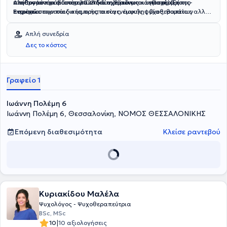
στο Εργαστήρι Συστημικών Ιδεών, Έρευνας και Παρέμβασης-
πληθυσμό και ειδικότερα στη διαχείριση και υποστήριξη
Από τον Ιανουάριο του 2023 διατηρεί ιδιωτικό γραφείο, όπου
Εντροπία.
περιπτώσεων παιδικής προστασίας, έμφυλης βίας, θυμάτων
παρέχει υπηρεσίες ατομικής, οικογενειακής ψυχοθεραπείας αλλά
εμπορίας ανθρώπων κλπ.
και θεραπείας ζεύγους και παιδιών.
Απλή συνεδρία
Δες το κόστος
Γραφείο 1
Ιωάννη Πολέμη 6
Ιωάννη Πολέμη 6, Θεσσαλονίκη, ΝΟΜΟΣ ΘΕΣΣΑΛΟΝΙΚΗΣ
Επόμενη διαθεσιμότητα
Κλείσε ραντεβού
Κυριακίδου Μαλέλα
Ψυχολόγος - Ψυχοθεραπεύτρια
BSc, MSc
|
10
10 αξιολογήσεις