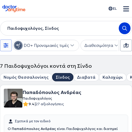
doctoranytime
EL
Παιδοψυχολόγος, Σίνδος
DO+ Προνομιακές τιμές
Διαθεσιμότητα
Ε
7
Παιδοψυχολόγοι κοντά στη Σίνδο
Νομός Θεσσαλονίκης
Σίνδος
Διαβατά
Καλοχώρι
Παπαδόπουλος Ανδρέας
Παιδοψυχολόγος
|
9.4
27 αξιολογήσεις
Σχετικά με τον ειδικό
Ο
Παπαδόπουλος Ανδρέας
είναι Παιδοψυχολόγος και διατηρεί