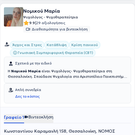
Νομικού Μαρία
Ψυχολόγος - Ψυχοθεραπεύτρια
|
9.9
29 αξιολογήσεις
Διαθεσιμότητα για βιντεοκλήση
Άγχος και Στρες
Κατάθλιψη
Κρίση πανικού
Γνωσιακή Συμπεριφορική Θεραπεία (CBT)
Σχετικά με την ειδικό
Η
Νομικού Μαρία
είναι Ψυχολόγος- Ψυχοθεραπεύτρια στη
Θεσσαλονίκη. Σπούδασε Ψυχολογία στο Αριστοτέλειο Πανεπιστήμιο
Θεσσαλονίκης με μεταπτυχιακές σπουδές στο τομέα της Γνωστικής
Ψυχολογίας (MSc Γνωστικής Ψυχολογίας και Εφαρμογές, ΑΠΘ). Ως
Απλή συνεδρία
Ψυχοθεραπεύτρια διαθέτει εκπαίδευση σε διάφορες μορφές
Δες το κόστος
ψυχοθεραπείας. Έλαβε πολυετή εκπαίδευση στη Γνωσιακή
Συμπεριφορική Ψυχοθεραπεία (CBT) και είναι πιστοποιημένο μέλος
του EACBT. Επίσης, εκπαιδεύτηκε στη Βιοθυμική Ψυχοθεραπεία -
Κλινική Ύπνωση και είναι εκπαιδευόμενη στη Θεραπεία σχημάτων.
Βιντεοκλήση
Γραφείο 1
Τέλος έχει εξειδικευτεί στη χορήγηση του MMPI-2 (Πολυδιάστατο
Ερωτηματολόγιο Προσωπικότητας της Μινεσότα) από την ISON
Κωνσταντίνου Καραμανλή 158, Θεσσαλονίκη, ΝΟΜΟΣ
Psychometrica και έχει παρακολουθήσει αρκετά επιμορφωτικά