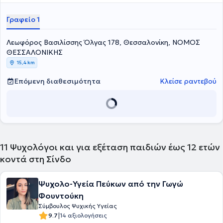
Δημοτικής Εκπαίδευσης από το Πανεπιστήμιο Δυτικής Μακεδονίας.
Διαθέτει πολυετή επαγγελματική εμπειρία ως Ψυχολόγος σε
Γραφείο 1
δημόσιους και ιδιωτικούς φορείς, όπως στο ΚΕΔΑΣΥ και σε
ιδιωτικά κέντρα θεραπειών.
Λεωφόρος Βασιλίσσης Όλγας 178, Θεσσαλονίκη, ΝΟΜΟΣ
ΘΕΣΣΑΛΟΝΙΚΗΣ
15,4 km
Επόμενη διαθεσιμότητα
Κλείσε ραντεβού
11
Ψυχολόγοι και για εξέταση παιδιών έως 12 ετών
κοντά στη Σίνδο
Ψυχολο-Υγεία Πεύκων από την Γωγώ
Φουντούκη
Σύμβουλος Ψυχικής Υγείας
|
9.7
14 αξιολογήσεις