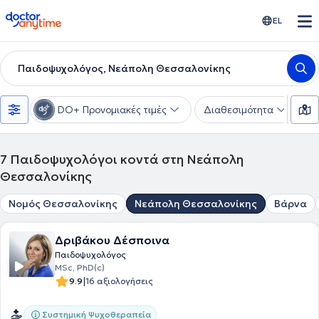
doctoranytime
EL
Παιδοψυχολόγος, Νεάπολη Θεσσαλονίκης
DO+ Προνομιακές τιμές
Διαθεσιμότητα
Ε
7
Παιδοψυχολόγοι κοντά στη Νεάπολη
Θεσσαλονίκης
Νομός Θεσσαλονίκης
Νεάπολη Θεσσαλονίκης
Βάρνα
Δριβάκου Δέσποινα
Παιδοψυχολόγος
MSc, PhD(c)
|
9.9
16 αξιολογήσεις
Συστημική Ψυχοθεραπεία