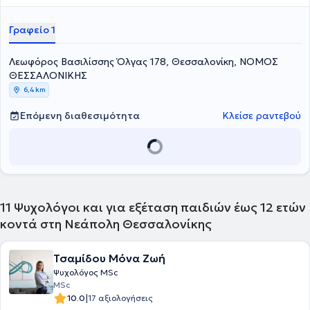
Δημοτικής Εκπαίδευσης από το Πανεπιστήμιο Δυτικής Μακεδονίας.
Διαθέτει πολυετή επαγγελματική εμπειρία ως Ψυχολόγος σε
Γραφείο 1
δημόσιους και ιδιωτικούς φορείς, όπως στο ΚΕΔΑΣΥ και σε
ιδιωτικά κέντρα θεραπειών.
Λεωφόρος Βασιλίσσης Όλγας 178, Θεσσαλονίκη, ΝΟΜΟΣ
ΘΕΣΣΑΛΟΝΙΚΗΣ
6,4 km
Επόμενη διαθεσιμότητα
Κλείσε ραντεβού
11
Ψυχολόγοι και για εξέταση παιδιών έως 12 ετών
κοντά στη Νεάπολη Θεσσαλονίκης
Τσαμίδου Μόνα Ζωή
Ψυχολόγος MSc
MSc
|
10.0
17 αξιολογήσεις