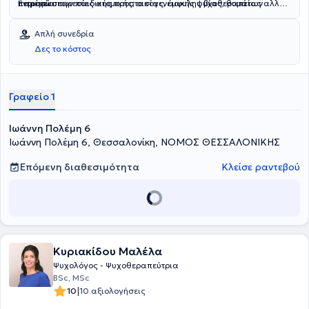
Εντροπία.
περιπτώσεων παιδικής προστασίας, έμφυλης βίας, θυμάτων
παρέχει υπηρεσίες ατομικής, οικογενειακής ψυχοθεραπείας αλλά
εμπορίας ανθρώπων κλπ.
και θεραπείας ζεύγους και παιδιών.
Απλή συνεδρία
Δες το κόστος
Γραφείο 1
Ιωάννη Πολέμη 6
Ιωάννη Πολέμη 6, Θεσσαλονίκη, ΝΟΜΟΣ ΘΕΣΣΑΛΟΝΙΚΗΣ
Επόμενη διαθεσιμότητα
Κλείσε ραντεβού
Κυριακίδου Μαλέλα
Ψυχολόγος - Ψυχοθεραπεύτρια
BSc, MSc
|
10
10 αξιολογήσεις