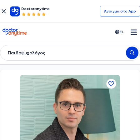
Doctoranytime
Άνοιγμα στο App
doctoranytime
EL
Παιδοψυχολόγος