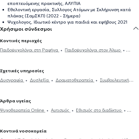
εποπτευόμενης πρακτικής, ΑΛΥΠΙΑ
Εθελοντική εργασία, Συλλογος Ατόμων με Σκλήρυνση κατά
πλάκας (ΣαμΣΚΠ) (2022 - Σήμερα)
Ψυχολογος, Ιδιωτικό κέντρο για παιδιά και εφήβους 2021
Χρήσιμοι σύνδεσμοι
Κοντινές περιοχές
Παιδοψυχολόγοι στη Ραφήνα
Παιδοψυχολόγοι στον Άλιμο
Παιδοψυχολόγοι στον Βύρωνα
Παιδοψυχολόγοι στην Αργυρούπολη
Παιδοψυχολόγοι στο Παγκράτι
Παιδοψυχολόγοι στον Νέο
Σχετικές υπηρεσίες
Κόσμο
Παιδοψυχολόγοι στην Καισαριανή
Παιδοψυχολόγοι στο
Δυσγραφία
Δυσλεξία
Δραματοθεραπεία
Συμβουλευτική
Παλαιό Φάληρο
Παιδοψυχολόγοι στη Νέα Σμύρνη
γονέων και παιδιών
Άγχος και Στρες
ΔΕΠΥ
ΔΕΠΥ παίδων
Παιδοψυχολόγοι στην Καλλιθέα
Παιδοψυχολόγοι στου Ζωγράφου
Αυτισμός
Εθισμός στο διαδίκτυο
Κρίση πανικού
Παιδοψυχολόγοι στα Ιλίσια
Παιδοψυχολόγοι στο Κολωνάκι
Άρθρα υγείας
Ψυχοθεραπεία Online
Συμβουλευτική εφήβων
Παιδοψυχολόγοι στην Πλατεία Μαβίλη
Παιδοψυχολόγοι στους
Ψυχοθεραπεία Online
Αυτισμός
Εθισμός στο διαδίκτυο
Αμπελόκηπους
Παιδοψυχολόγοι στην Αθήνα
Παιδοψυχολόγοι
ΔΕΠΥ
Κρίση πανικού
στα Εξάρχεια
Παιδοψυχολόγοι στην Ομόνοια
Παιδοψυχολόγοι
στην Πανόρμου
Παιδοψυχολόγοι στην Κυψέλη
Κοντινά νοσοκομεία