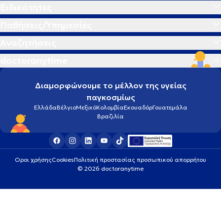
Ειδικότητες
Παθήσεις/Υπηρεσίες
Αναζητήσεις
doctoranytime
Διαμορφώνουμε το μέλλον της υγείας
παγκοσμίως
Ελλάδα
Βέλγιο
Μεξικό
Κολομβία
Εκουαδόρ
Γουατεμάλα
Βραζιλία
Οροι χρήσης
Cookies
Πολιτική προστασίας προσωπικού απορρήτου
© 2026 doctoranytime