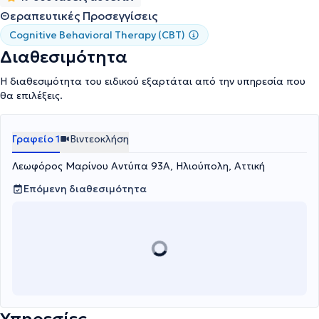
διαταραχές, ΔΕΠΥ και άλλες συμπεριφορικές δυσκολίες. Η
Θεραπευτικές Προσεγγίσεις
επιστημονική του κατάρτιση, η επαγγελματική του εμπειρία και η
συνεχής επιμόρφωση τον καθιστούν έναν ολοκληρωμένο
Cognitive Behavioral Therapy (CBT)
επαγγελματία στον χώρο της ψυχικής υγείας.
Διαθεσιμότητα
Η διαθεσιμότητα του ειδικού εξαρτάται από την υπηρεσία που
θα επιλέξεις.
Γραφείο 1
Βιντεοκλήση
Λεωφόρος Μαρίνου Αντύπα 93Α, Ηλιούπολη, Αττική
Επόμενη διαθεσιμότητα