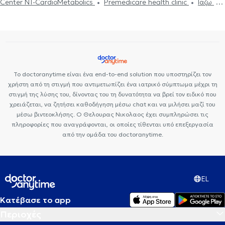
Center NT-CardioMetabolics
Premedicare health clinic
Ιάζω
Premedicare Health Clinic
Bioclab Ιδιωτικά Πολυιατρεία
Το doctoranytime είναι ένα end-to-end solution που υποστηρίζει τον
χρήστη από τη στιγμή που αντιμετωπίζει ένα ιατρικό σύμπτωμα μέχρι τη
στιγμή της λύσης του, δίνοντας του τη δυνατότητα να βρεί τον ειδικό που
χρειάζεται, να ζητήσει καθοδήγηση μέσω chat και να μιλήσει μαζί του
μέσω βιντεοκλήσης. Ο Θελουρας Νικολαος έχει συμπληρώσει τις
πληροφορίες που αναγράφονται, οι οποίες τίθενται υπό επεξεργασία
από την ομάδα του doctoranytime.
EL
Κατέβασε το app
Περιοχές