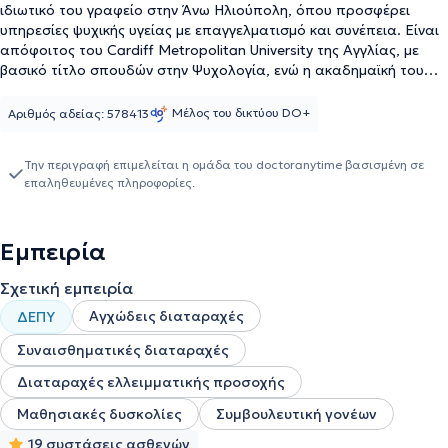
ιδιωτικό του γραφείο στην Άνω Ηλιούπολη, όπου προσφέρει
υπηρεσίες ψυχικής υγείας με επαγγελματισμό και συνέπεια. Είναι
απόφοιτος του Cardiff Metropolitan University της Αγγλίας, με
βασικό τίτλο σπουδών στην Ψυχολογία, ενώ η ακαδημαϊκή του
πορεία συνεχίστηκε σε μεταπτυχιακό επίπεδο στο Αριστοτέλειο
Πανεπιστήμιο Θεσσαλονίκης, στο Τμήμα Ιατρικής, όπου
Μέλος του δικτύου DO+
Αριθμός αδείας: 578413
ολοκλήρωσε με άριστα τις σπουδές του στην Ψυχιατροδικαστική
και Ιατροδικαστική. Είναι μέλος του διδακτικού προσωπικού του
Την περιγραφή επιμελείται η ομάδα του doctoranytime βασισμένη σε
τμήματος Ψυχολογίας του IST College, το οποίο συνεργάζεται με
επαληθευμένες πληροφορίες.
το Swansea University, συμβάλλοντας ενεργά στην ανάπτυξη νέων
δεξιοτήτων και γνώσεων. Η κλινική του κατάρτιση εμπλουτίζεται
με εξειδικευμένη μετεκπαίδευση στη Γνωσιακή Συμπεριφορική
Εμπειρία
Θεραπεία, μέσω του Διεθνούς Κέντρου Ψυχοθεραπείας "ΑΛΥΠΙΑ",
που φέρει αναγνώριση από τον βρετανικό οργανισμό ACCPH
Σχετική εμπειρία
(accredited psychotherapists – level 7). Επιπλέον, έχει λάβει
πιστοποιημένη εκπαίδευση στη χρήση του ψυχομετρικού
Αγχώδεις διαταραχές
ΔΕΠΥ
εργαλείου MMPI-2, μέσω της ISON Psychometrica. Στο πεδίο της
κλινικής πράξης, ο κ. Θελούρας έχει σημαντική εμπειρία τόσο με
Συναισθηματικές διαταραχές
ενήλικες όσο και με παιδιά και εφήβους. Αντιμετωπίζει ποικίλες
Διαταραχές ελλειμματικής προσοχής
ψυχοπαθολογικές δυσκολίες, με κύρια εστίαση σε καταστάσεις
άγχους και θλίψης, ενώ εργάζεται παράλληλα σε ιδιωτικές δομές
Μαθησιακές δυσκολίες
Συμβουλευτική γονέων
με παιδιά και εφήβους που παρουσιάζουν αναπτυξιακές
19 συστάσεις ασθενών