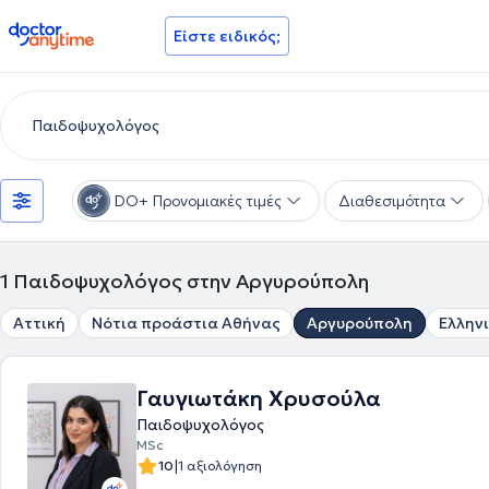
doctoranytime
Είστε ειδικός;
DO+ Προνομιακές τιμές
Διαθεσιμότητα
1
Παιδοψυχολόγος στην Αργυρούπολη
Αττική
Νότια προάστια Αθήνας
Αργυρούπολη
Ελλην
Γαυγιωτάκη Χρυσούλα
Παιδοψυχολόγος
MSc
|
10
1 αξιολόγηση