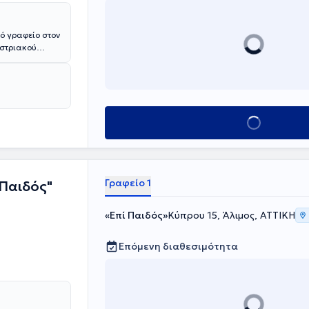
κό γραφείο στον
ιστριακού
ατος σχολικής
πιστήμιο
ημική
Ψυχιατρική
Κλείσε ραντεβού
Γραφείο 1
 Παιδός"
«Επί Παιδός»
Κύπρου 15, Άλιμος, ΑΤΤΙΚΗ
Επόμενη διαθεσιμότητα