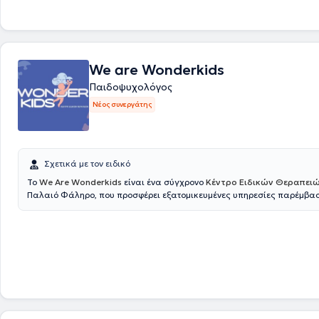
θερααπεία. Είναι ιδρυτές και επιστημονικά υπεύθυνοι του Χώρου Ψυ
Ψυχοεκπαίδευσης, για παιδιά, εφήβους, ενήλικες και ομάδες, “Psy A
Γλυφάδα. Η ομάδα του χώρου απαρτίζεται από έμπειρους ψυχολόγου
ψυχοθεραπευτές που εξειδικεύονται σε πλήθος θεμάτων όπως αγχώδ
διαταραχές, ψυχικό τραύμα, δυσκολίες εφηβικής ηλικίας, διαπροσωπ
μακροχρόνιο πένθος κλπ.. Η προσέγγιση είναι εμπλουτισμένη συστημικ
We are Wonderkids
από την αφηγηματική ψυχολογία και τη θεωρία του συναισθηματικού 
Παιδοψυχολόγος
χώρο λειτουργούν ομάδες εφήβων, ενηλίκων και γονέων.
Νέος συνεργάτης
Σχετικά με τον ειδικό
Το
We Are Wonderkids
είναι ένα σύγχρονο
Κέντρο Ειδικών Θεραπει
Παλαιό Φάληρο, που προσφέρει εξατομικευμένες υπηρεσίες παρέμβα
υποστήριξης για παιδιά και εφήβους. Η φιλοσοφία του κέντρου βασίζε
πεποίθηση ότι κάθε παιδί διαθέτει μοναδικό δυναμικό, το οποίο μπορε
μέσα από επιστημονικά τεκμηριωμένες προσεγγίσεις, ενσυναίσθηση 
με την οικογένεια. Στόχος είναι η δημιουργία ενός ασφαλούς και υποσ
περιβάλλοντος, όπου κάθε παιδί μπορεί να εξελιχθεί με τον δικό του ρ
χτίσει τα θεμέλια για μια ισορροπημένη και δημιουργική πορεία.