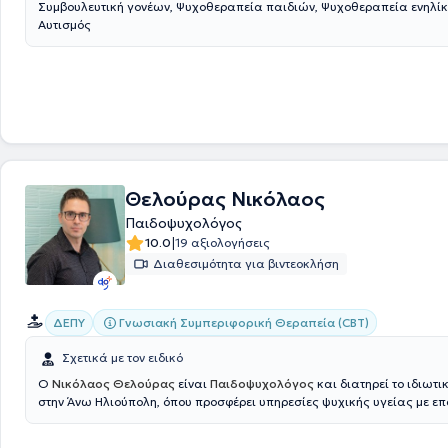
Συμβουλευτική γονέων, Ψυχοθεραπεία παιδιών, Ψυχοθεραπεία ενηλίκ
Αυτισμός
Θελούρας Νικόλαος
Παιδοψυχολόγος
|
10.0
19 αξιολογήσεις
Διαθεσιμότητα για βιντεοκλήση
Γνωσιακή Συμπεριφορική Θεραπεία (CBT)
ΔΕΠΥ
Σχετικά με τον ειδικό
Ο
Νικόλαος Θελούρας
είναι
Παιδοψυχολόγος
και διατηρεί το ιδιωτι
στην Άνω Ηλιούπολη, όπου προσφέρει υπηρεσίες ψυχικής υγείας με ε
και συνέπεια. Είναι απόφοιτος του Cardiff Metropolitan University της
βασικό τίτλο σπουδών στην Ψυχολογία, ενώ η ακαδημαϊκή του πορεία 