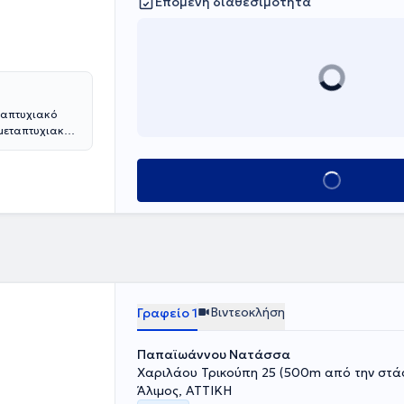
Επόμενη διαθεσιμότητα
ταπτυχιακό
 μεταπτυχιακών
οπαθολογίας
η Θεραπεία
Κλείσε ραντεβού
αιδευτεί στη
η Θεραπεία
ης της
 ενήλικες,
ιαταραχές
ς κ.α.
Βιντεοκλήση
Γραφείο 1
Παπαϊωάννου Νατάσσα
Χαριλάου Τρικούπη 25 (500m από την στάσ
Άλιμος, ΑΤΤΙΚΗ