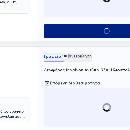
ων, ΔΕΠΥ,
Κλείσε ραντεβού
Βιντεοκλήση
Γραφείο 1
Λεωφόρος Μαρίνου Αντύπα 93Α, Ηλιούπολ
Επόμενη διαθεσιμότητα
κό του γραφείο
παγγελματισμό
 Αγγλίας, με
συνεχίστηκε σε