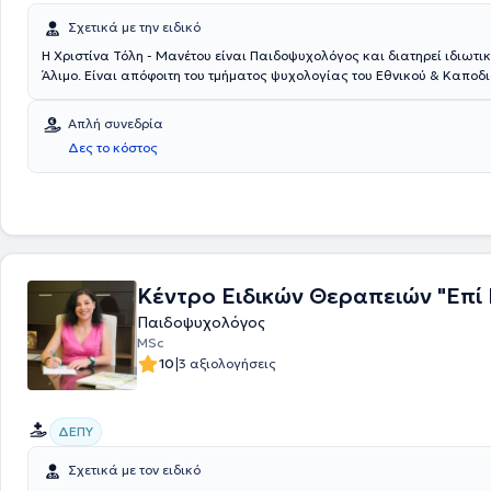
Σχετικά με την ειδικό
Η Χριστίνα Τόλη - Μανέτου είναι Παιδοψυχολόγος και διατηρεί ιδιωτι
Άλιμο. Είναι απόφοιτη του τμήματος ψυχολογίας του Εθνικού & Καποδ
Πανεπιστημίου Αθηνών. Ακόμα, είναι κάτοχος μεταπτυχιακού διπλώμ
ψυχολογίας - παιδοψυχολογίας από το Εθνικό & Καποδιστριακό Πανε
Απλή συνεδρία
Αθηνών και κάτοχος μεταπτυχιακού διπλώματος ειδίκευσης στη Συστ
Δες το κόστος
Ψυχοθεραπεία Οικογένειας (Οικογενειακή Θεραπεύτρια) από την Α' 
Κλινική του Αιγινήτειου Νοσοκομείου.
Κέντρο Ειδικών Θεραπειών "Επί
Παιδοψυχολόγος
MSc
|
10
3 αξιολογήσεις
ΔΕΠΥ
Σχετικά με τον ειδικό