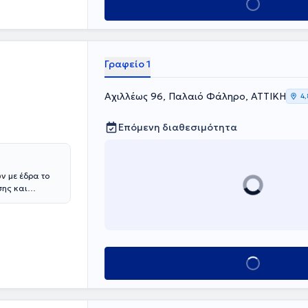
χοθεραπείας και
Κλείσε ραντεβού
cademy” στη
ς-
εις
ικές δυσκολίες,
Γραφείο 1
ή με στοιχεία
δεσμού. Στο
Αχιλλέως 96, Παλαιό Φάληρο, ΑΤΤΙΚΗ
4,
Επόμενη διαθεσιμότητα
ών
με έδρα το
σης και
ται στην
ί να αναδειχθεί
και συνεργασία
τηρικτικού
υθμό και να
Κλείσε ραντεβού