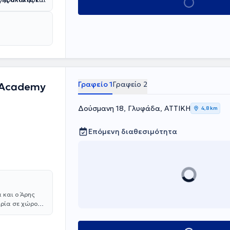
Κλείσε ραντεβού
οιότητα των
Γραφείο 1
Γραφείο 2
-Academy
Δούσμανη 18, Γλυφάδα, ΑΤΤΙΚΗ
4,8 km
Επόμενη διαθεσιμότητα
 και ο Άρης
ιρία σε χώρους
,
αι οικογενειακή