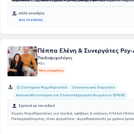
είναι μέλος του Συλλόγου Ελλήνων Ψυχολόγων , διασφαλίζοντας την π
είναι θεραπευτικά ωφέλιμο, ιδιαίτερα στην εργασία με παιδιά.
παρεχόμενων υπηρεσιών και τη συνεχή επαγγελματική της εξέλιξη.
Απλή συνεδρία
Δες το κόστος
Πέππα Ελένη & Συνεργάτες Psy
Παιδοψυχολόγος
MSc
Νέος συνεργάτης
Συστημική Ψυχοθεραπεία
Οικογενειακή Θεραπεία
Απευαισθητοποίηση και Επανεπεξεργασία Βιωμάτων (EMDR)
Σχετικά με τον ειδικό
Χώρος Ψυχοθεραπείας για παιδιά, εφήβους & ενήλικες Η Ελένη Πέππα
Παπαχαράλαμπος, είναι ψυχολόγοι- ψυχοθεραπευτές με χρόνια εμπε
παιδικής πρστασίας (Παιδικά Χωρια SOS), σε νοσοκομεία (Γεννηματά
Ευαγγελισμός), ιδιωτικές δομές και έχουν ειδικευτεί στην συστημική κ