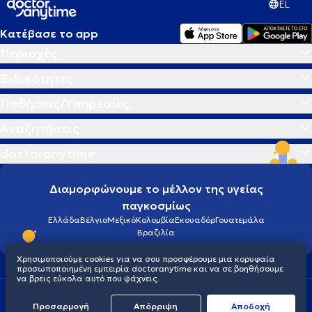
EL
Κατέβασε το app
Περιοχές
Ειδικότητες
Παθήσεις/Υπηρεσίες
Αναζητήσεις
doctoranytime
Διαμορφώνουμε το μέλλον της υγείας
παγκοσμίως
Ελλάδα
Βέλγιο
Μεξικό
Κολομβία
Εκουαδόρ
Γουατεμάλα
Βραζιλία
Χρησιμοποιούμε cookies για να σου προσφέρουμε μια κορυφαία
προσωποποιημένη εμπειρία doctoranytime και να σε βοηθήσουμε
να βρεις εύκολα αυτό που ψάχνεις.
Οροι χρήσης
Cookies
Πολιτική προστασίας προσωπικού απορρήτου
Προσαρμογή
Απόρριψη
Aποδοχή
© 2026 doctoranytime