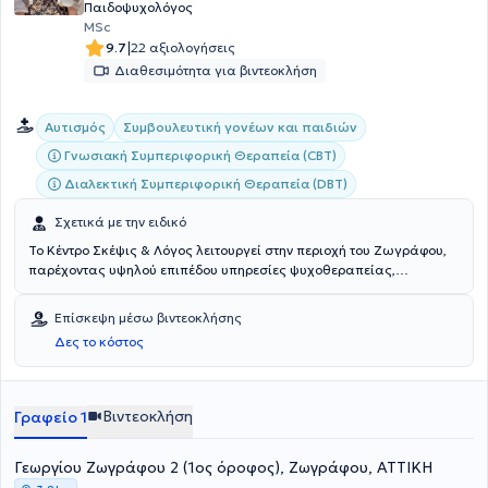
Παιδοψυχολόγος
MSc
|
9.7
22 αξιολογήσεις
Διαθεσιμότητα για βιντεοκλήση
Αυτισμός
Συμβουλευτική γονέων και παιδιών
Γνωσιακή Συμπεριφορική Θεραπεία (CBT)
Διαλεκτική Συμπεριφορική Θεραπεία (DBT)
Σχετικά με την ειδικό
Το Κέντρο Σκέψις & Λόγος λειτουργεί στην περιοχή του Ζωγράφου,
παρέχοντας υψηλού επιπέδου υπηρεσίες ψυχοθεραπείας,
λογοθεραπείας και εργοθεραπείας σε παιδιά και ενήλικες.
Επιστημονικός υπεύθυνος του κέντρου είναι ο Κλινικός Ψυχολόγος -
Επίσκεψη μέσω βιντεοκλήσης
Εργοθεραπευτής Μικές Μάριος με σπουδές στην Ψυχολογία και
Δες το κόστος
στην Παιδοψυχολογία, στη Γνωσιακή Συμπεριφορική Ψυχοθεραπεία
καθώς και στην Ειδική Αγωγή & Εκπαίδευση. Επιπλέον, διαθέτει
πολυετή εμπειρία έχοντας εργαστεί τόσο ιδιωτικά όσο και σε
διάφορες δομές για παιδιά και ενήλικες. Το κέντρο επανδρώνεται
Βιντεοκλήση
Γραφείο 1
με έμπειρο και εξειδικευμένο προσωπικό αποτελούμενο από
Ψυχολόγους, Ψυχοθεραπευτές, Εργοθεραπευτές και
Γεωργίου Ζωγράφου 2 (1ος όροφος), Ζωγράφου, ΑΤΤΙΚΗ
Λογοθεραπευτές. Στόχος είναι η πρόληψη, διάγνωση και
αποκατάσταση διαταραχών λόγου, ομιλίας και φωνής, μέσω της