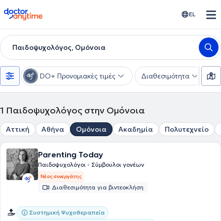
doctoranytime
EL
Παιδοψυχολόγος, Ομόνοια
DO+ Προνομιακές τιμές
Διαθεσιμότητα
Ε
1
Παιδοψυχολόγος στην Ομόνοια
Αττική
Αθήνα
Ομόνοια
Ακαδημία
Πολυτεχνείο
Parenting Today
Παιδοψυχολόγοι - Σύμβουλοι γονέων
Νέος συνεργάτης
Διαθεσιμότητα για βιντεοκλήση
Συστημική Ψυχοθεραπεία