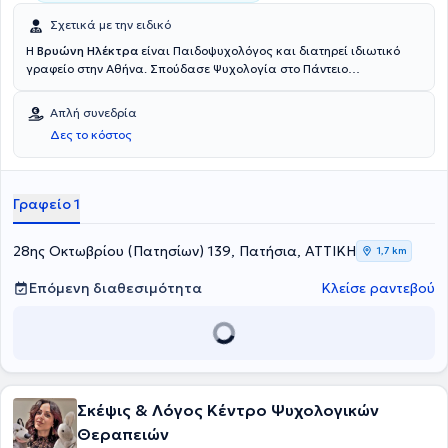
Σχετικά με την ειδικό
Η
Βρυώνη Ηλέκτρα
είναι Παιδοψυχολόγος και διατηρεί ιδιωτικό
γραφείο στην Αθήνα. Σπούδασε Ψυχολογία στο Πάντειο
Πανεπιστήμιο, στη συνέχεια Child Development στο τμήμα
Ψυχολογίας του University of Central Lancashire και ολοκλήρωσε
Απλή συνεδρία
τις σπουδές με Μετεκπαίδευση στην Αναπτυξιακή Ψυχοπαθολογία
Δες το κόστος
στο Εθνικό και Καποδιστριακό Πανεπιστήμιο Αθηνών. Είναι
Συστημική Ψυχοθεραπεύτρια και αναλαμβάνει ψυχοθεραπευτικές
συνεδρίες οικογένειας. Τα τελευταία χρόνια έχει εργαστεί ως
Ψυχολόγος σε Κέντρα Ειδικών Θεραπειών. Τέλος, έχει ιδιαίτερη
Γραφείο 1
εμπειρία στις αγχώδεις διαταραχές, στις συναισθηματικές
διαταραχές, καθώς και στη συμβουλευτική γονέων.
28ης Οκτωβρίου (Πατησίων) 139, Πατήσια, ΑΤΤΙΚΗ
1,7 km
Επόμενη διαθεσιμότητα
Κλείσε ραντεβού
Σκέψις & Λόγος Κέντρο Ψυχολογικών
Θεραπειών