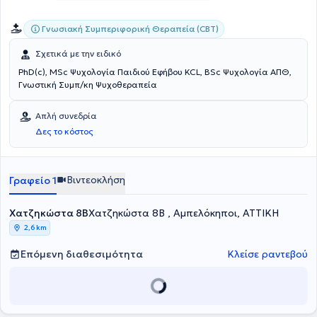
Λογοθεραπείας και Ειδικής Αγωγής και συνεχίζει να καταρτίζεται
επιστημονικά σε θεωρητικό και πρακτικό επίπεδο. Ενδεικτικά, έχει
Γνωσιακή Συμπεριφορική Θεραπεία (CBT)
πιστοποιηθεί σε ευρέως αναγνωρισμένες θεραπευτικές μεθόδους
όπως TEACCH, Makaton, κ.α. Έχει παρακολουθήσει το 9μήνο
Σχετικά με την ειδικό
επιμορφωτικό σεμινάριο με θέμα « ΑΥΤΙΣΜΟΣ» στο Πανεπιστήμιο
PhD(c), MSc Ψυχολογία Παιδιού Εφήβου KCL, BSc Ψυχολογία ΑΠΘ,
Πατρών.
Γνωστική Συμπ/κη Ψυχοθεραπεία
Απλή συνεδρία
Δες το κόστος
Βιντεοκλήση
Γραφείο 1
Χατζηκώστα 8Β
Χατζηκώστα 8Β , Αμπελόκηποι, ΑΤΤΙΚΗ
2,6 km
Επόμενη διαθεσιμότητα
Κλείσε ραντεβού