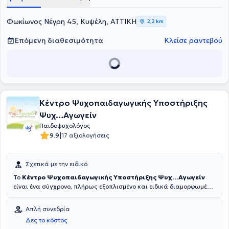
Φωκίωνος Νέγρη 45, Κυψέλη, ΑΤΤΙΚΗ
2,2 km
Επόμενη διαθεσιμότητα
Κλείσε ραντεβού
Κέντρο Ψυχοπαιδαγωγικής Υποστήριξης
Ψυχ…Αγωγείν
Παιδοψυχολόγος
|
9.9
17 αξιολογήσεις
Σχετικά με την ειδικό
Το
Κέντρο Ψυχοπαιδαγωγικής Υποστήριξης Ψυχ…Αγωγείν
είναι ένα σύγχρονο, πλήρως εξοπλισμένο και ειδικά διαμορφωμένο
κέντρο, ώστε να καλύπτει τις ανάγκες των παιδιών, των εφήβων
και των ενηλίκων.
Υπεύθυνη του Κέντρου είναι η Στάμου
Απλή συνεδρία
Πηνελόπη, Ψυχολόγος - Παιδοψυχολόγος - Ειδική Συστημική
Δες το κόστος
Ψυχοθεραπεύτρια Ζεύγους και Οικογένειας
. Είναι πτυχιούχος