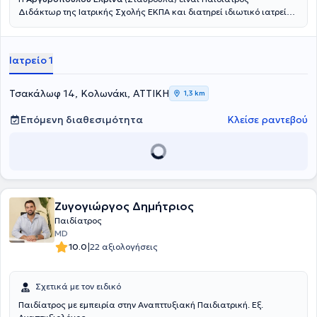
Διδάκτωρ της Ιατρικής Σχολής ΕΚΠΑ και διατηρεί ιδιωτικό ιατρείο
στο Κολωνάκι. Γεννήθηκε και μεγάλωσε στην Καλαμάτα. Είναι
απόφοιτος της Ιατρικής Σχολής του Εθνικού και Καποδιστριακού
Πανεπιστημίου Αθηνών. Ειδικεύθηκε στην Παιδιατρική στη Β'
Ιατρείο 1
Πανεπιστημιακή Κλινική του Γενικού Νοσοκομείου Παίδων ''Π. & Α.
Κυριακού''. Απέκτησε τη διδακτορική της διατριβή τον Ιούλιο του
2025, για την οποία έλαβε υποτροφία και βραβεύθηκε από την
Τσακάλωφ 14, Κολωνάκι, ΑΤΤΙΚΗ
1,3 km
Ελληνική Διαβητολογική Εταιρεία. Έχει εμπειρία στην αντιμετώπιση
επειγόντων παιδιατρικών περιστατικών καθώς εργάσθηκε ως
Επόμενη διαθεσιμότητα
Κλείσε ραντεβού
Επιμελήτρια Παιδίατρος στο Τμήμα Επειγόντων Περιστατικών (ΤΕΠ)
του Νοσοκομείου Παίδων ''Αγία Σοφία''. Εργάζεται ως Επιμελήτρια
Παιδίατρος στο Ιασώ Παίδων και είναι εξωτερικός συνεργάτης στο
Ιατρικό Κέντρο Αθηνών.
Ζυγογιώργος Δημήτριος
Παιδίατρος
MD
|
10.0
22 αξιολογήσεις
Σχετικά με τον ειδικό
Παιδίατρος με εμπειρία στην Αναπττυξιακή Παιδιατρική. Εξ.