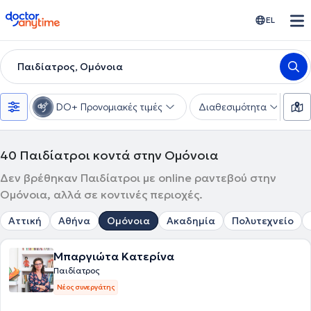
doctoranytime
EL
Παιδίατρος, Ομόνοια
DO+ Προνομιακές τιμές
Διαθεσιμότητα
Υ
40
Παιδίατροι κοντά στην Ομόνοια
Δεν βρέθηκαν Παιδίατροι με online ραντεβού στην
Ομόνοια, αλλά σε κοντινές περιοχές.
Αττική
Αθήνα
Ομόνοια
Ακαδημία
Πολυτεχνείο
Μπαργιώτα Κατερίνα
Παιδίατρος
Νέος συνεργάτης