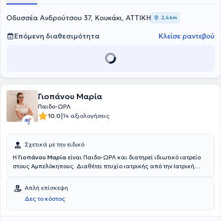
ιδιωτικό της ιατρείο παρέχει εξειδικευμένες υπηρεσίες
αντιλαμβανόμενη πλήρως τις ανάγκες των παιδιών.
Οδυσσέα Ανδρούτσου 37, Κουκάκι, ΑΤΤΙΚΗ
2,4 km
Επόμενη διαθεσιμότητα
Κλείσε ραντεβού
Γιοπάνου Μαρία
Παιδο-ΩΡΛ
|
10.0
14 αξιολογήσεις
Σχετικά με την ειδικό
Η
Γιοπάνου Μαρία
είναι Παιδο-ΩΡΛ και διατηρεί ιδιωτικό ιατρείο
στους Αμπελόκηπους. Διαθέτει πτυχίο ιατρικής από την Ιατρική
Σχολή του Πανεπιστημίου Πατρών και ειδικεύτηκε στην
Ωτορινολαρυγγολογία στην ΩΡΛ Κλινική του Γενικού Νοσοκομείου
Απλή επίσκεψη
Αθηνών "Γ. Γεννηματάς". Επιπλέον έχει ειδικευτεί στη Γενική
Δες το κόστος
Χειρουργική, στη Χειρουργική Κλινική του Γενικού Νοσοκομείου
Πρεβέζης και εκπαιδεύτηκε στην Καρδιολογική, Χειρουργική και
Παθολογική Κλινική του Γενικού Νοσοκομείου Αγρινίου.