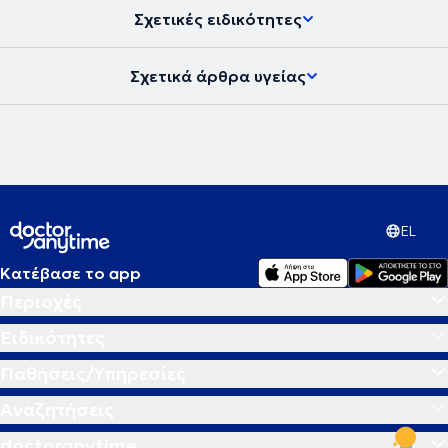
συμμετάσχει στην διαδικασία πιστοποίησης ως σύμβουλος
Σχετικές ειδικότητες
γαλουχίας IBCLC . Ακόμα, έχει μεγάλη εμπειρία σε παιδιά
προσχολικής ηλικίας μέσα από την εκτενή συνεργασία του ως
παιδίατρος σε 9 δήμους της επικράτειας αλλά και σε παιδιά με
Σχετικά άρθρα υγείας
χρόνιες παθήσεις δουλεύοντας μέχρι και σήμερα σε δομές αρωγής
ατόμων ΑμΕΑ. Ο γιατρός έχει λάβει μέρος σε πλήθος συνεδρίων σε
Ελλάδα και Ευρώπη και ενημερώνεται συνεχώς πάνω στις
εξελίξεις του αντικειμένου του ώστε να παρέχει εξειδικευμένες
υπηρεσίες στις ιδιαίτερες κι εξελισσόμενες ανάγκες των παιδιών.
Στο πλήρως εξοπλισμένο & ανακαινισμένο παιδιατρικό ιατρείο του
στην Νέα Σμύρνη παρέχει εξειδικευμένες υπηρεσίες για την
παρακολούθηση παιδιών από τη νεογνική μέχρι και την εφηβική
EL
ηλικία καθώς και για τη διάγνωση, παρακολούθηση και
αντιμετώπιση κάθε παιδιατρικής πάθησης και επείγοντος
περιστατικού, καθώς και συμβουλευτική στους γονείς για θέματα
Κατέβασε το app
εμβολιασμού, ανάπτυξης παιδιών και νεογνών, διατροφής κ.α.
Περιοχές
Παρέχει συμβουλευτική μητρικού θηλασμού. Τέλος, πραγματοποιεί
και επισκέψεις κατ’ οίκον.
Ειδικότητες
Παθήσεις/Υπηρεσίες
Αναζητήσεις
doctoranytime