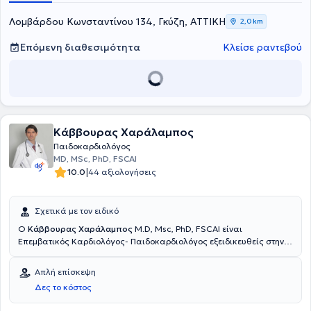
Λομβάρδου Κωνσταντίνου 134, Γκύζη, ΑΤΤΙΚΗ
2,0 km
Επόμενη διαθεσιμότητα
Κλείσε ραντεβού
Κάββουρας Χαράλαμπος
Παιδοκαρδιολόγος
MD, MSc, PhD, FSCAI
|
10.0
44 αξιολογήσεις
Σχετικά με τον ειδικό
Ο
Κάββουρας Χαράλαμπος
M.D, Msc, PhD, FSCAI είναι
Επεμβατικός Καρδιολόγος- Παιδοκαρδιολόγος εξειδικευθείς στην
Παιδοκαρδιολογία και στις Συγγενείς Καρδιοπάθειες Ενηλίκων-
Παίδων στο Royal Brompton and Harefield Hospital του Ηνωμένου
Απλή επίσκεψη
Βασιλείου καθώς και στην Επεμβατική Καρδιολογία στο University
Δες το κόστος
Hospital Toronto, Peter Munk Cardiac Center στον Καναδά.
Διατηρεί το ιδιωτικό του ιατρείο στο Κολωνάκι. Ο ιατρός