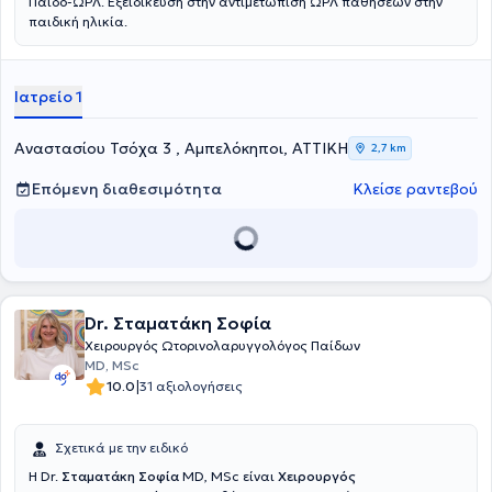
Παιδο-ΩΡΛ. Εξειδίκευση στην αντιμετώπιση ΩΡΛ παθήσεων στην
παιδική ηλικία.
Ιατρείο 1
Αναστασίου Τσόχα 3 , Αμπελόκηποι, ΑΤΤΙΚΗ
2,7 km
Επόμενη διαθεσιμότητα
Κλείσε ραντεβού
Dr. Σταματάκη Σοφία
Χειρουργός Ωτορινολαρυγγολόγος Παίδων
MD, MSc
|
10.0
31 αξιολογήσεις
Σχετικά με την ειδικό
Η
Dr.
Σταματάκη Σοφία
MD, MSc είναι
Χειρουργός