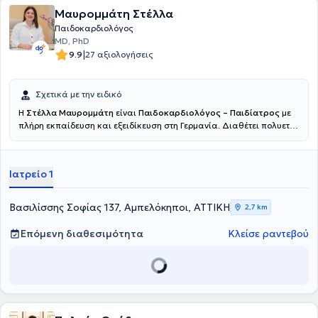
Μαυρομμάτη Στέλλα
Παιδοκαρδιολόγος
MD, PhD
|
9.9
27 αξιολογήσεις
Σχετικά με την ειδικό
Η
Στέλλα Μαυρομμάτη
είναι
Παιδοκαρδιολόγος – Παιδίατρος
με
πλήρη εκπαίδευση και εξειδίκευση στη Γερμανία. Διαθέτει πολυετή
κλινική εμπειρία σε νοσοκομεία αναφοράς, με κύρια ενασχόληση τη
διάγνωση, παρακολούθηση και αντιμετώπιση συγγενών και
επίκτητων καρδιολογικών παθήσεων σε βρέφη και παιδιά, καθώς
Ιατρείο 1
και τη γενική παιδιατρική φροντίδα. Έχει εμπειρία στη διαγνωστική
υπερηχογραφία και στη φροντίδα παιδιών με αυξημένες ανάγκες
παρακολούθησης. Παρείχε παιδοκαρδιολογική αξιολόγηση και
Βασιλίσσης Σοφίας 137, Αμπελόκηποι, ΑΤΤΙΚΗ
2,7 km
παρακολούθηση υψηλού επιπέδου αθλητών στο πλαίσιο του
Ολυμπιακού Κέντρου Προετοιμασίας του Έσσεν, διασφαλίζοντας
Επόμενη διαθεσιμότητα
Κλείσε ραντεβού
την ασφαλή συμμετοχή τους στον αθλητισμό. Σήμερα εργάζεται στο
Νοσοκομείο ΜΗΤΕΡΑ, παρέχοντας υπεύθυνη, σύγχρονη και
εξατομικευμένη ιατρική φροντίδα, με έμφαση στην ασφάλεια του
παιδιού και τη σωστή ενημέρωση των γονέων.