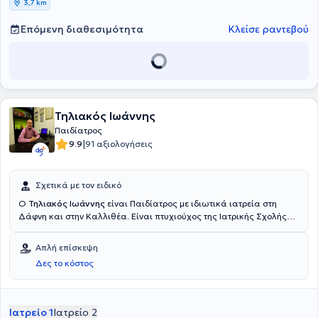
3,7 km
Επόμενη διαθεσιμότητα
Κλείσε ραντεβού
Τηλιακός Ιωάννης
Παιδίατρος
|
9.9
91 αξιολογήσεις
Σχετικά με τον ειδικό
Ο
Τηλιακός Ιωάννης
είναι Παιδίατρος με ιδιωτικά ιατρεία στη
Δάφνη και στην Καλλιθέα. Είναι πτυχιούχος της Ιατρικής Σχολής
του Εθνικού και Καποδιστριακού Πανεπιστημίου Αθηνών και
συμμετείχε στο μεταπτυχιακό πρόγραμμα (MSc) Κλινική
Απλή επίσκεψη
Παιδιατρική και Έρευνα στο Πανεπιστήμιο Αθηνών, στο Γενικό
Δες το κόστος
Νοσοκομείο Παίδων "Αγία Σοφία". Επιπροσθέτως, είναι κάτοχος
διπλώματος ΑPLS (Advanced Pediatric Life Support) και κάτοχος
Υποτροφίας Κληροδοτήματος "Μαυροκορδάτου" κατά τα
προπτυχιακά έτη σπουδών. Έχει διατελέσει μέλος της Παιδιατρικής
Ιατρείο 1
Ιατρείο 2