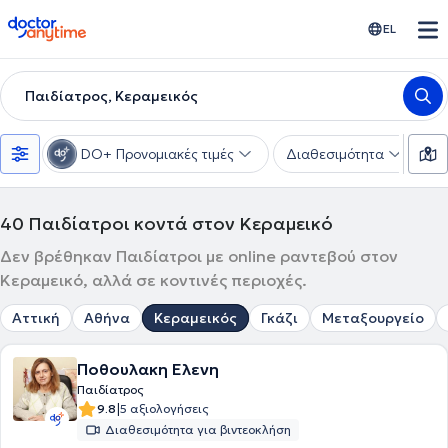
doctoranytime
EL
Παιδίατρος, Κεραμεικός
DO+ Προνομιακές τιμές
Διαθεσιμότητα
Υ
40
Παιδίατροι κοντά στον Κεραμεικό
Δεν βρέθηκαν Παιδίατροι με online ραντεβού στον
Κεραμεικό, αλλά σε κοντινές περιοχές.
Αττική
Αθήνα
Κεραμεικός
Γκάζι
Μεταξουργείο
Ποθουλακη Ελενη
Παιδίατρος
|
9.8
5 αξιολογήσεις
Διαθεσιμότητα για βιντεοκλήση