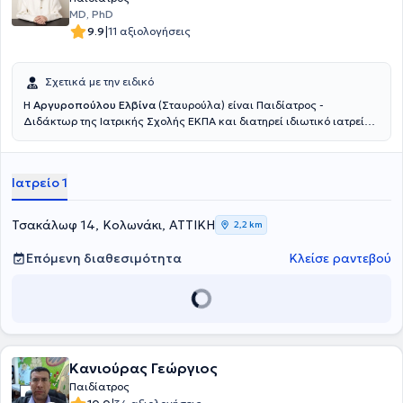
MD, PhD
|
9.9
11 αξιολογήσεις
Σχετικά με την ειδικό
Η
Αργυροπούλου Ελβίνα
(Σταυρούλα) είναι Παιδίατρος -
Διδάκτωρ της Ιατρικής Σχολής ΕΚΠΑ και διατηρεί ιδιωτικό ιατρείο
στο Κολωνάκι. Γεννήθηκε και μεγάλωσε στην Καλαμάτα. Είναι
απόφοιτος της Ιατρικής Σχολής του Εθνικού και Καποδιστριακού
Πανεπιστημίου Αθηνών. Ειδικεύθηκε στην Παιδιατρική στη Β'
Ιατρείο 1
Πανεπιστημιακή Κλινική του Γενικού Νοσοκομείου Παίδων ''Π. & Α.
Κυριακού''. Απέκτησε τη διδακτορική της διατριβή τον Ιούλιο του
2025, για την οποία έλαβε υποτροφία και βραβεύθηκε από την
Τσακάλωφ 14, Κολωνάκι, ΑΤΤΙΚΗ
2,2 km
Ελληνική Διαβητολογική Εταιρεία. Έχει εμπειρία στην αντιμετώπιση
επειγόντων παιδιατρικών περιστατικών καθώς εργάσθηκε ως
Επόμενη διαθεσιμότητα
Κλείσε ραντεβού
Επιμελήτρια Παιδίατρος στο Τμήμα Επειγόντων Περιστατικών (ΤΕΠ)
του Νοσοκομείου Παίδων ''Αγία Σοφία''. Εργάζεται ως Επιμελήτρια
Παιδίατρος στο Ιασώ Παίδων και είναι εξωτερικός συνεργάτης στο
Ιατρικό Κέντρο Αθηνών.
Κανιούρας Γεώργιος
Παιδίατρος