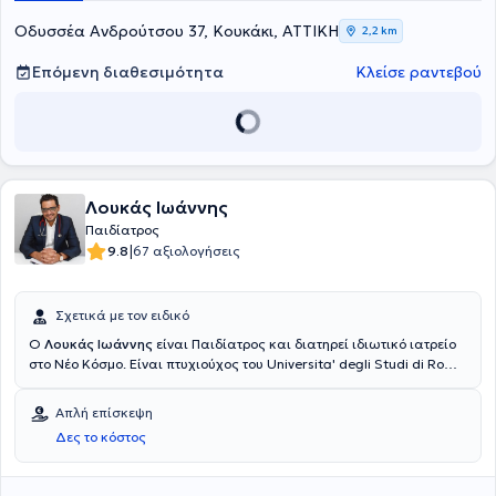
ιδιωτικό της ιατρείο παρέχει εξειδικευμένες υπηρεσίες
αντιλαμβανόμενη πλήρως τις ανάγκες των παιδιών.
Οδυσσέα Ανδρούτσου 37, Κουκάκι, ΑΤΤΙΚΗ
2,2 km
Επόμενη διαθεσιμότητα
Κλείσε ραντεβού
Λουκάς Ιωάννης
Παιδίατρος
|
9.8
67 αξιολογήσεις
Σχετικά με τον ειδικό
Ο
Λουκάς Ιωάννης
είναι Παιδίατρος και διατηρεί ιδιωτικό ιατρείο
στο Νέο Κόσμο. Είναι πτυχιούχος του Universita' degli Studi di Roma
"La Sapienza". Ολοκλήρωσε την ειδικότητά του στη Β’
Πανεπιστημιακή Παιδιατρική Κλινική του Γενικού Νοσοκομείου
Απλή επίσκεψη
Παίδων "Παναγιώτη & Αγλαΐας Κυριακού". Συγκεντρώνει
Δες το κόστος
επαγγελματική εμπειρία από μεγάλο αριθμό νοσοκομειακών
ιδρυμάτων, ενώ σήμερα είναι Επιστημονικός συνεργάτης του ομίλου
Affidea Ευρωϊατρική και συμβεβλημένος παιδίατρος με το