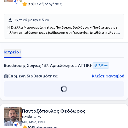
|
9.9
27 αξιολογήσεις
Σχετικά με την ειδικό
Η
Στέλλα Μαυρομμάτη
είναι
Παιδοκαρδιολόγος – Παιδίατρος
με
πλήρη εκπαίδευση και εξειδίκευση στη Γερμανία. Διαθέτει πολυετή
κλινική εμπειρία σε νοσοκομεία αναφοράς, με κύρια ενασχόληση τη
διάγνωση, παρακολούθηση και αντιμετώπιση συγγενών και
επίκτητων καρδιολογικών παθήσεων σε βρέφη και παιδιά, καθώς
Ιατρείο 1
και τη γενική παιδιατρική φροντίδα. Έχει εμπειρία στη διαγνωστική
υπερηχογραφία και στη φροντίδα παιδιών με αυξημένες ανάγκες
παρακολούθησης. Παρείχε παιδοκαρδιολογική αξιολόγηση και
Βασιλίσσης Σοφίας 137, Αμπελόκηποι, ΑΤΤΙΚΗ
3,8 km
παρακολούθηση υψηλού επιπέδου αθλητών στο πλαίσιο του
Ολυμπιακού Κέντρου Προετοιμασίας του Έσσεν, διασφαλίζοντας
Επόμενη διαθεσιμότητα
Κλείσε ραντεβού
την ασφαλή συμμετοχή τους στον αθλητισμό. Σήμερα εργάζεται στο
Νοσοκομείο ΜΗΤΕΡΑ, παρέχοντας υπεύθυνη, σύγχρονη και
εξατομικευμένη ιατρική φροντίδα, με έμφαση στην ασφάλεια του
παιδιού και τη σωστή ενημέρωση των γονέων.
Πανταζόπουλος Θεόδωρος
Παιδο-ΩΡΛ
MD, MSc, PhD
|
10
3 αξιολογήσεις