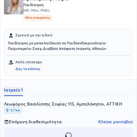
Ευρωπαϊκής Ρινολογικής Εταιρείας.
Παιδίατρος
MD, MSc, PhDc
Νέος συνεργάτης
Σχετικά με την ειδικό
Παιδίατρος με μετεκπαίδευση σε Παιδοενδοκρινολογία-
Παχυσαρκία-Σακχ.Διαβήτη Απόφοιτη Ιατρικής Αθηνών
Απλή επίσκεψη
Δες το κόστος
Ιατρείο 1
Λεωφόρος Βασιλίσσης Σοφίας 115, Αμπελόκηποι, ΑΤΤΙΚΗ
3,7 km
Επόμενη διαθεσιμότητα
Κλείσε ραντεβού