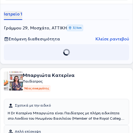
Καλλιθέας. Η κυρία Κοτέα δεν έχει προχωρήσει σε πιστοποίηση με
τον ΕΟΠΥΥ για εγκρίσεις θεραπειών, καθώς και για γνωματεύσεις
για δημόσιες υπηρεσίες.
Ιατρείο 1
Γράμμου 29, Μοσχάτο, ΑΤΤΙΚΗ
3,1 km
Επόμενη διαθεσιμότητα
Κλείσε ραντεβού
Μπαργιώτα Κατερίνα
Παιδίατρος
Νέος συνεργάτης
Σχετικά με την ειδικό
Η Dr Κατερίνα Μπαργιώτα είναι Παιδίατρος με πλήρη ειδικότητα
στο Λονδίνο του Ηνωμένου Βασιλείου (Member of the Royal College
of Paediatrics and Child Health, Certificate of Completion of
Training). Απέκτησε την κλινική της εμπειρία δουλεύοντας σε
Απλή επίσκεψη