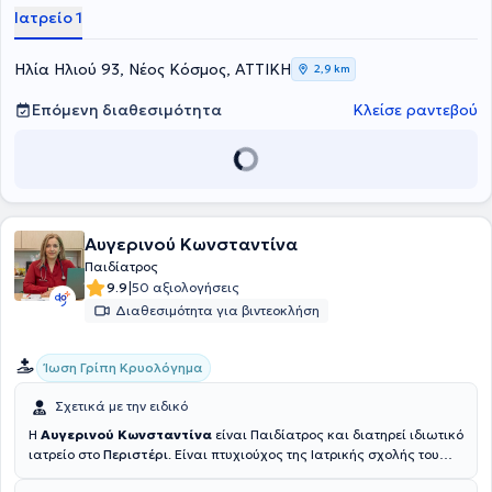
Υπουργείο Εθνικής Άμυνας. Ο ιατρός συμμετέχει σε πλήθος
Ιατρείο 1
εκπαιδευτικών συνεδρίων στην Ελλάδα και στο εξωτερικό, στο
πλαίσιο της διαρκούς επιστημονικής επιμόρφωσης στις νεότερες
εξελίξεις της Παιδιατρικής και παράλληλα, είναι κάτοχος
Ηλία Ηλιού 93, Νέος Κόσμος, ΑΤΤΙΚΗ
2,9 km
πιστοποίησης EPLS (European Pediatric Life Support). Τέλος, ο
ιατρός είναι μέλος του Ιατρικού Συλλόγου Αθηνών.
Επόμενη διαθεσιμότητα
Κλείσε ραντεβού
Αυγερινού Κωνσταντίνα
Παιδίατρος
|
9.9
50 αξιολογήσεις
Διαθεσιμότητα για βιντεοκλήση
Ίωση Γρίπη Κρυολόγημα
Σχετικά με την ειδικό
Η
Αυγερινού Κωνσταντίνα
είναι Παιδίατρος και διατηρεί ιδιωτικό
ιατρείο στο
Περιστέρι
. Είναι πτυχιούχος της Ιατρικής σχολής του
Πανεπιστημίου Πατρών. Τέλεσε την υποχρεωτική υπηρεσία