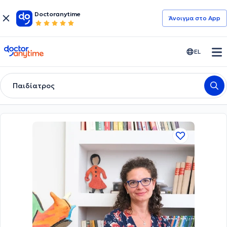
Doctoranytime
Άνοιγμα στο App
doctoranytime
EL
Παιδίατρος