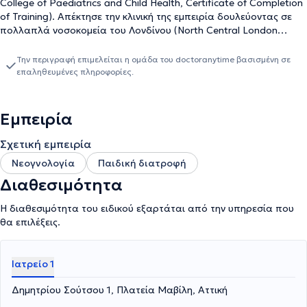
College of Paediatrics and Child Health, Certificate of Completion
of Training). Απέκτησε την κλινική της εμπειρία δουλεύοντας σε
πολλαπλά νοσοκομεία του Λονδίνου (North Central London
Rotation) για 18χρόνια. Εκτός της γενικής παιδιατρικής και
νεογνολογίας, εξειδικεύτηκε στην Παιδογαστρεντερολογία, την
Την περιγραφή επιμελείται η ομάδα του doctoranytime βασισμένη σε
Τροφική Αλλεργία και τη Διατροφή. Διετέλεσε υπεύθυνη
επαληθευμένες πληροφορίες.
τμήματος στα γνωστά νοσοκομεία Great Ormond Street Hospital
και University College London Hospital, London UK. Διατηρεί
ιδιωτικό ιατρείο στην Πλατεία Μαβίλη και εξυπηρετεί επίσης
Εμπειρία
κατοίκον.
Σχετική εμπειρία
Νεογνολογία
Παιδική διατροφή
Διαθεσιμότητα
Η διαθεσιμότητα του ειδικού εξαρτάται από την υπηρεσία που
θα επιλέξεις.
Ιατρείο 1
Δημητρίου Σούτσου 1, Πλατεία Μαβίλη, Αττική