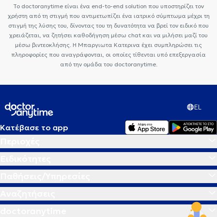
Το doctoranytime είναι ένα end-to-end solution που υποστηρίζει τον
χρήστη από τη στιγμή που αντιμετωπίζει ένα ιατρικό σύμπτωμα μέχρι τη
στιγμή της λύσης του, δίνοντας του τη δυνατότητα να βρεί τον ειδικό που
χρειάζεται, να ζητήσει καθοδήγηση μέσω chat και να μιλήσει μαζί του
μέσω βιντεοκλήσης. Η Μπαργιωτα Κατερινα έχει συμπληρώσει τις
πληροφορίες που αναγράφονται, οι οποίες τίθενται υπό επεξεργασία
από την ομάδα του doctoranytime.
EL
Κατέβασε το app
Περιοχές
Ειδικότητες
Παθήσεις/Υπηρεσίες
Αναζητήσεις
doctoranytime