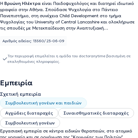
Η
Βρυώνη Ηλέκτρα
είναι Παιδοψυχολόγος και διατηρεί ιδιωτικό
γραφείο στην Αθήνα. Σπούδασε Ψυχολογία στο Πάντειο
Πανεπιστήμιο, στη συνέχεια Child Development στο τμήμα
Ψυχολογίας του University of Central Lancashire και ολοκλήρωσε
τις σπουδές με Μετεκπαίδευση στην Αναπτυξιακή
Ψυχοπαθολογία στο Εθνικό και Καποδιστριακό Πανεπιστήμιο
Αθηνών. Είναι Συστημική Ψυχοθεραπεύτρια και αναλαμβάνει
Αριθμός αδείας: 13560/ 23-06-09
ψυχοθεραπευτικές συνεδρίες οικογένειας. Τα τελευταία χρόνια
έχει εργαστεί ως Ψυχολόγος σε Κέντρα Ειδικών Θεραπειών.
Την περιγραφή επιμελείται η ομάδα του doctoranytime βασισμένη σε
Τέλος, έχει ιδιαίτερη εμπειρία στις αγχώδεις διαταραχές, στις
επαληθευμένες πληροφορίες.
συναισθηματικές διαταραχές, καθώς και στη συμβουλευτική
γονέων.
Εμπειρία
Σχετική εμπειρία
Συμβουλευτική γονέων και παιδιών
Αγχώδεις διαταραχές
Συναισθηματικές διαταραχές
Συμβουλευτική γονέων
Εργασιακή εμπειρία σε κέντρα ειδικών θεραπειών, στο ατομικό
της γραφείο και σε οργάνωση της "Κοινωνίας των Πολιτών".