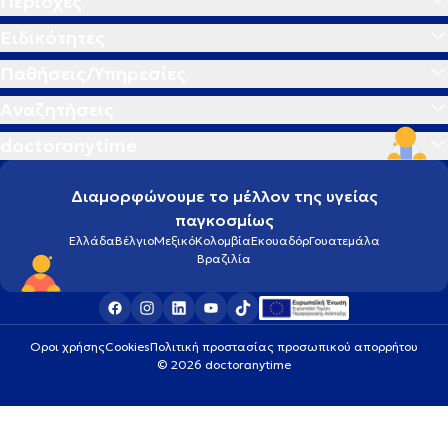
Περιοχές
Ειδικότητες
Παθήσεις/Υπηρεσίες
Αναζητήσεις
doctoranytime
Διαμορφώνουμε το μέλλον της υγείας
παγκοσμίως
Ελλάδα
Βέλγιο
Μεξικό
Κολομβία
Εκουαδόρ
Γουατεμάλα
Βραζιλία
Οροι χρήσης
Cookies
Πολιτική προστασίας προσωπικού απορρήτου
© 2026 doctoranytime