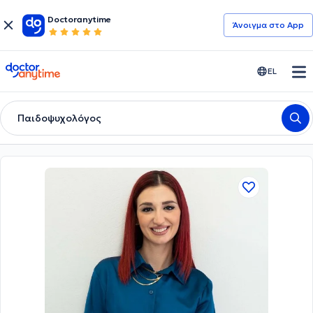
Doctoranytime
Άνοιγμα στο App
doctoranytime
EL
Παιδοψυχολόγος