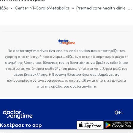
Ιάζω
Center NT-CardioMetabolics
Premedicare health clinic
Premedicare Health Clinic
Bioclab Ιδιωτικά Πολυιατρεία
Το doctoranytime είναι ένα end-to-end solution που υποστηρίζει τον
χρήστη από τη στιγμή που αντιμετωπίζει ένα ιατρικό σύμπτωμα μέχρι τη
στιγμή της λύσης του, δίνοντας του τη δυνατότητα να βρεί τον ειδικό που
χρειάζεται, να ζητήσει καθοδήγηση μέσω chat και να μιλήσει μαζί του
μέσω βιντεοκλήσης. Η Βρυωνη Ηλεκτρα έχει συμπληρώσει τις
πληροφορίες που αναγράφονται, οι οποίες τίθενται υπό επεξεργασία
από την ομάδα του doctoranytime.
EL
Κατέβασε το app