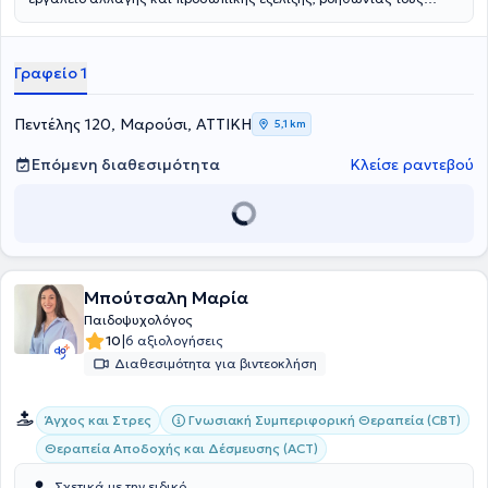
ανθρώπους να διαχειριστούν δυσκολίες, να ενισχύσουν την ψυχική
τους ανθεκτικότητα και να βελτιώσουν την ποιότητα ζωής τους.
Γραφείο 1
Πεντέλης 120, Μαρούσι, ΑΤΤΙΚΗ
5,1 km
Επόμενη διαθεσιμότητα
Κλείσε ραντεβού
Μπούτσαλη Μαρία
Παιδοψυχολόγος
|
10
6 αξιολογήσεις
Διαθεσιμότητα για βιντεοκλήση
Γνωσιακή Συμπεριφορική Θεραπεία (CBT)
Άγχος και Στρες
Θεραπεία Αποδοχής και Δέσμευσης (ACT)
Σχετικά με την ειδικό