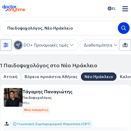
doctoranytime
EL
Παιδοψυχολόγος, Νέο Ηράκλειο
DO+ Προνομιακές τιμές
Διαθεσιμότητα
Ε
1
Παιδοψυχολόγος στο Νέο Ηράκλειο
Αττική
Βόρεια προάστια Αθήνας
Νέο Ηράκλειο
Καλο
Τάγαρης Παναγιώτης
Παιδοψυχολόγος
MSc
Νέος συνεργάτης
Γνωσιακή Συμπεριφορική Θεραπεία (CBT)