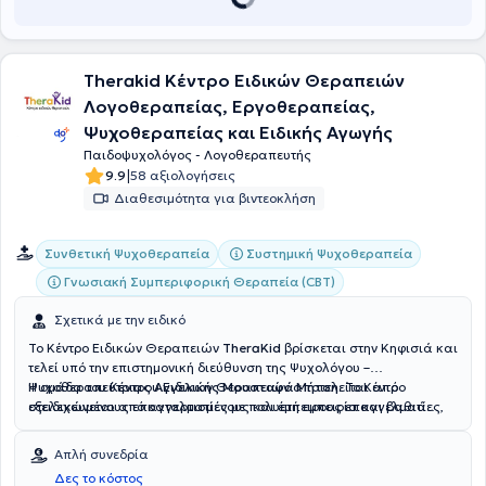
Therakid Κέντρο Ειδικών Θεραπειών
Λογοθεραπείας, Εργοθεραπείας,
Ψυχοθεραπείας και Ειδικής Αγωγής
Παιδοψυχολόγος - Λογοθεραπευτής
|
9.9
58 αξιολογήσεις
Διαθεσιμότητα για βιντεοκλήση
Συνθετική Ψυχοθεραπεία
Συστημική Ψυχοθεραπεία
Γνωσιακή Συμπεριφορική Θεραπεία (CBT)
Σχετικά με την ειδικό
Το Κέντρο Ειδικών Θεραπειών
TheraKid
βρίσκεται στην Κηφισιά και
τελεί υπό την επιστημονική διεύθυνση της Ψυχολόγου –
Ψυχοθεραπεύτριας
Η ομάδα του Κέντρου Ειδικών Θεραπειών αποτελείται από
Αγγελικής Μουσταφά Μήτση
. Το Κέντρο
στελεχώνεται από καταρτισμένους και έμπειρους επαγγελματίες,
εξειδικευμένους επαγγελματίες με πολυετή εμπειρία και βαθιά
όπως
αφοσίωση στην υποστήριξη του παιδιού και της οικογένειας. Η
Λογοθεραπευτές, Εργοθεραπευτές, Ψυχολόγους –
Ψυχοθεραπευτές και Ειδικούς Παιδαγωγούς
Νικολαΐδη Έρρικα
, Παιδοψυχολόγος, απόφοιτη του Αριστοτελείου
, καλύπτοντας ένα
Απλή συνεδρία
ευρύ φάσμα υπηρεσιών με στόχο την ολόπλευρη στήριξη κάθε
Πανεπιστημίου Θεσσαλονίκης και μεταπτυχιακή φοιτήτρια
Δες το κόστος
παιδιού. Παρέχονται εξατομικευμένα θεραπευτικά προγράμματα με
Αναπτυξιακής Ψυχολογίας και Εφηβικής Υγείας του Εθνικού και